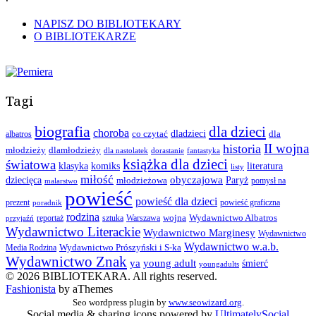
NAPISZ DO BIBLIOTEKARY
O BIBLIOTEKARZE
Tagi
biografia
dla dzieci
choroba
co czytać
dladzieci
dla
albatros
II wojna
historia
młodzieży
dlamłodzieży
dla nastolatek
dorastanie
fantastyka
książka dla dzieci
światowa
klasyka
komiks
literatura
listy
miłość
obyczajowa
dziecięca
młodzieżowa
Paryż
pomysł na
malarstwo
powieść
powieść dla dzieci
prezent
powieść graficzna
poradnik
rodzina
wojna
Wydawnictwo Albatros
reportaż
sztuka
Warszawa
przyjaźń
Wydawnictwo Literackie
Wydawnictwo Marginesy
Wydawnictwo
Wydawnictwo w.a.b.
Wydawnictwo Prószyński i S-ka
Media Rodzina
Wydawnictwo Znak
ya
young adult
śmierć
youngadults
© 2026 BIBLIOTEKARA. All rights reserved.
Fashionista
by aThemes
Seo wordpress plugin by
www.seowizard.org
.
Social media & sharing icons powered by
UltimatelySocial