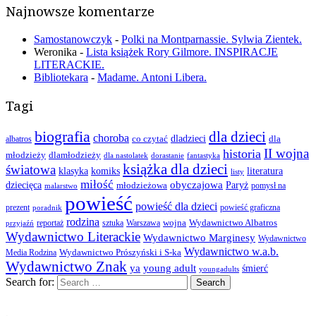
Najnowsze komentarze
Samostanowczyk
-
Polki na Montparnassie. Sylwia Zientek.
Weronika
-
Lista książek Rory Gilmore. INSPIRACJE
LITERACKIE.
Bibliotekara
-
Madame. Antoni Libera.
Tagi
biografia
dla dzieci
choroba
co czytać
dladzieci
dla
albatros
II wojna
historia
młodzieży
dlamłodzieży
dla nastolatek
dorastanie
fantastyka
książka dla dzieci
światowa
klasyka
komiks
literatura
listy
miłość
obyczajowa
dziecięca
młodzieżowa
Paryż
pomysł na
malarstwo
powieść
powieść dla dzieci
prezent
powieść graficzna
poradnik
rodzina
wojna
Wydawnictwo Albatros
reportaż
sztuka
Warszawa
przyjaźń
Wydawnictwo Literackie
Wydawnictwo Marginesy
Wydawnictwo
Wydawnictwo w.a.b.
Wydawnictwo Prószyński i S-ka
Media Rodzina
Wydawnictwo Znak
ya
young adult
śmierć
youngadults
Search for:
.