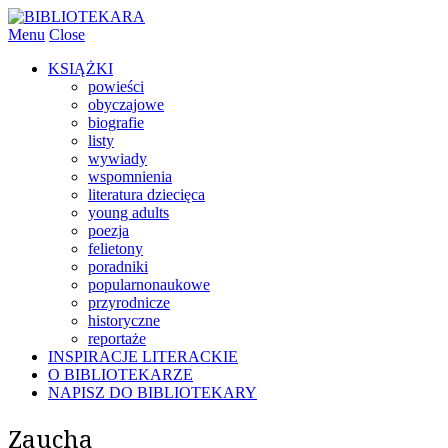
Menu
Close
KSIĄŻKI
powieści
obyczajowe
biografie
listy
wywiady
wspomnienia
literatura dziecięca
young adults
poezja
felietony
poradniki
popularnonaukowe
przyrodnicze
historyczne
reportaże
INSPIRACJE LITERACKIE
O BIBLIOTEKARZE
NAPISZ DO BIBLIOTEKARY
Zaucha