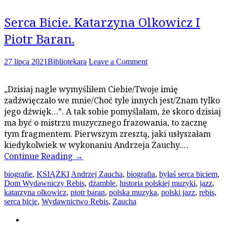
Serca Bicie. Katarzyna Olkowicz I
Piotr Baran.
27 lipca 2021
Bibliotekara
Leave a Comment
„Dzisiaj nagle wymyśliłem Ciebie/Twoje imię
zadźwięczało we mnie/Choć tyle innych jest/Znam tylko
jego dźwięk…”. A tak sobie pomyślałam, że skoro dzisiaj
ma być o mistrzu muzycznego frazowania, to zacznę
tym fragmentem. Pierwszym zresztą, jaki usłyszałam
kiedykolwiek w wykonaniu Andrzeja Zauchy.…
Continue Reading
→
biografie
,
KSIĄŻKI
Andrzej Zaucha
,
biografia
,
byłaś serca biciem
,
Dom Wydawniczy Rebis
,
dżamble
,
historia polskiej muzyki
,
jazz
,
katarzyna olkowicz
,
piotr baran
,
polska muzyka
,
polski jazz
,
rebis
,
serca bicie
,
Wydawnictwo Rebis
,
Zaucha