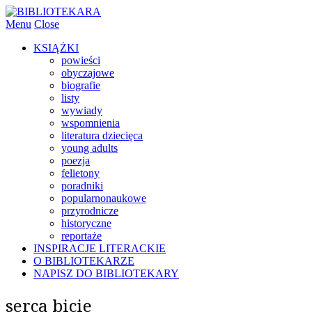
Menu
Close
KSIĄŻKI
powieści
obyczajowe
biografie
listy
wywiady
wspomnienia
literatura dziecięca
young adults
poezja
felietony
poradniki
popularnonaukowe
przyrodnicze
historyczne
reportaże
INSPIRACJE LITERACKIE
O BIBLIOTEKARZE
NAPISZ DO BIBLIOTEKARY
serca bicie