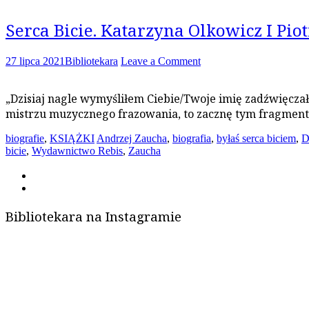
Serca Bicie. Katarzyna Olkowicz I Piot
27 lipca 2021
Bibliotekara
Leave a Comment
„Dzisiaj nagle wymyśliłem Ciebie/Twoje imię zadźwięczał
mistrzu muzycznego frazowania, to zacznę tym fragmen
biografie
,
KSIĄŻKI
Andrzej Zaucha
,
biografia
,
byłaś serca biciem
,
D
bicie
,
Wydawnictwo Rebis
,
Zaucha
Bibliotekara na Instagramie