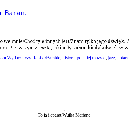
r Baran.
o we mnie/Choć tyle innych jest/Znam tylko jego dźwięk…”.
tem. Pierwszym zresztą, jaki usłyszałam kiedykolwiek w
om Wydawniczy Rebis
,
dżamble
,
historia polskiej muzyki
,
jazz
,
katar
To ja i aparat Wujka Mariana.