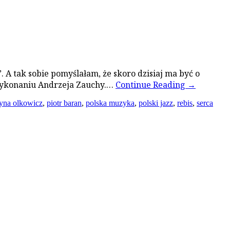
 A tak sobie pomyślałam, że skoro dzisiaj ma być o
 wykonaniu Andrzeja Zauchy.…
Continue Reading
→
zyna olkowicz
,
piotr baran
,
polska muzyka
,
polski jazz
,
rebis
,
serca