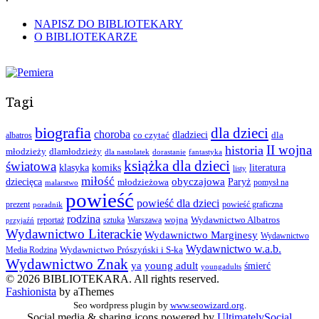
NAPISZ DO BIBLIOTEKARY
O BIBLIOTEKARZE
Tagi
biografia
dla dzieci
choroba
co czytać
dladzieci
dla
albatros
II wojna
historia
młodzieży
dlamłodzieży
dla nastolatek
dorastanie
fantastyka
książka dla dzieci
światowa
klasyka
komiks
literatura
listy
miłość
obyczajowa
dziecięca
młodzieżowa
Paryż
pomysł na
malarstwo
powieść
powieść dla dzieci
prezent
powieść graficzna
poradnik
rodzina
wojna
Wydawnictwo Albatros
reportaż
sztuka
Warszawa
przyjaźń
Wydawnictwo Literackie
Wydawnictwo Marginesy
Wydawnictwo
Wydawnictwo w.a.b.
Wydawnictwo Prószyński i S-ka
Media Rodzina
Wydawnictwo Znak
ya
young adult
śmierć
youngadults
© 2026 BIBLIOTEKARA. All rights reserved.
Fashionista
by aThemes
Seo wordpress plugin by
www.seowizard.org
.
Social media & sharing icons powered by
UltimatelySocial