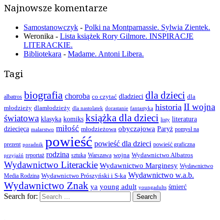
Najnowsze komentarze
Samostanowczyk
-
Polki na Montparnassie. Sylwia Zientek.
Weronika
-
Lista książek Rory Gilmore. INSPIRACJE
LITERACKIE.
Bibliotekara
-
Madame. Antoni Libera.
Tagi
biografia
dla dzieci
choroba
co czytać
dladzieci
dla
albatros
II wojna
historia
młodzieży
dlamłodzieży
dla nastolatek
dorastanie
fantastyka
książka dla dzieci
światowa
klasyka
komiks
literatura
listy
miłość
obyczajowa
dziecięca
młodzieżowa
Paryż
pomysł na
malarstwo
powieść
powieść dla dzieci
prezent
powieść graficzna
poradnik
rodzina
wojna
Wydawnictwo Albatros
reportaż
sztuka
Warszawa
przyjaźń
Wydawnictwo Literackie
Wydawnictwo Marginesy
Wydawnictwo
Wydawnictwo w.a.b.
Wydawnictwo Prószyński i S-ka
Media Rodzina
Wydawnictwo Znak
ya
young adult
śmierć
youngadults
Search for:
.