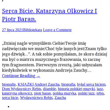
Serca Bicie. Katarzyna Olkowicz I
Piotr Baran.
27 lipca 2021
Bibliotekara
Leave a Comment
„Dzisiaj nagle wymyśliłem Ciebie/Twoje imię
zadźwięczało we mnie/Choć tyle innych jest/Znam tylko
jego dźwięk…”. A tak sobie pomyślałam, że skoro dzisiaj
ma być o mistrzu muzycznego frazowania, to zacznę
tym fragmentem. Pierwszym zresztą, jaki usłyszałam
kiedykolwiek w wykonaniu Andrzeja Zauchy.…
Continue Reading
→
biografie
,
KSIĄŻKI
Andrzej Zaucha
,
biografia
,
byłaś serca biciem
,
Dom Wydawniczy Rebis
,
dżamble
,
historia polskiej muzyki
,
jazz
,
katarzyna olkowicz
,
piotr baran
,
polska muzyka
,
polski jazz
,
rebis
,
serca bicie
,
Wydawnictwo Rebis
,
Zaucha