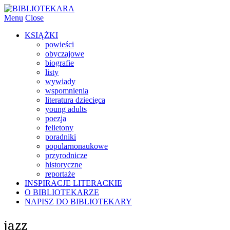
Menu
Close
KSIĄŻKI
powieści
obyczajowe
biografie
listy
wywiady
wspomnienia
literatura dziecięca
young adults
poezja
felietony
poradniki
popularnonaukowe
przyrodnicze
historyczne
reportaże
INSPIRACJE LITERACKIE
O BIBLIOTEKARZE
NAPISZ DO BIBLIOTEKARY
jazz