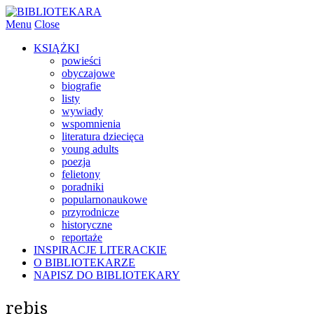
Menu
Close
KSIĄŻKI
powieści
obyczajowe
biografie
listy
wywiady
wspomnienia
literatura dziecięca
young adults
poezja
felietony
poradniki
popularnonaukowe
przyrodnicze
historyczne
reportaże
INSPIRACJE LITERACKIE
O BIBLIOTEKARZE
NAPISZ DO BIBLIOTEKARY
rebis