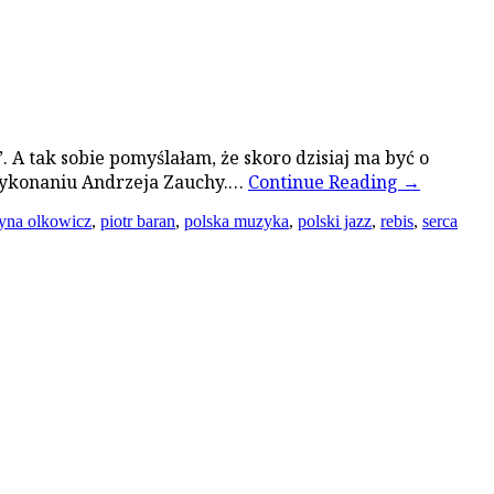
 A tak sobie pomyślałam, że skoro dzisiaj ma być o
 wykonaniu Andrzeja Zauchy.…
Continue Reading
→
zyna olkowicz
,
piotr baran
,
polska muzyka
,
polski jazz
,
rebis
,
serca