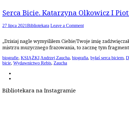
Serca Bicie. Katarzyna Olkowicz I Piot
27 lipca 2021
Bibliotekara
Leave a Comment
„Dzisiaj nagle wymyśliłem Ciebie/Twoje imię zadźwięczał
mistrzu muzycznego frazowania, to zacznę tym fragmen
biografie
,
KSIĄŻKI
Andrzej Zaucha
,
biografia
,
byłaś serca biciem
,
D
bicie
,
Wydawnictwo Rebis
,
Zaucha
Bibliotekara na Instagramie