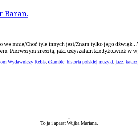
r Baran.
o we mnie/Choć tyle innych jest/Znam tylko jego dźwięk…”.
tem. Pierwszym zresztą, jaki usłyszałam kiedykolwiek w
om Wydawniczy Rebis
,
dżamble
,
historia polskiej muzyki
,
jazz
,
katar
To ja i aparat Wujka Mariana.