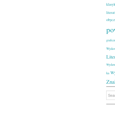
klasy
litera
obyc
po
graficz
Wydaw
Lite
Wydaw
Wy
ka
Zna
Searc
for: