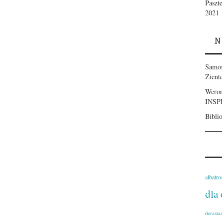
Paszt
2021
N
Samo
Zient
Weron
INSP
Bibli
albatro
dla 
dorasta