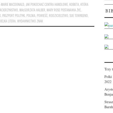
-MARIE MACDONALD
,
JAK POKOCHAĆ CENTRA HANDLOWE
,
KOBIETA
,
KTÓRA
ACIERZYŃSTWO
,
MAŁGORZATA HALBER
,
MARY ROSE POSTANAWIA ŻYĆ
,
BI
K
,
PASZPORT POLITYKI
,
POLSKA
,
POWIEŚĆ
,
RODZICIELSTWO
,
SUE TOWNSEND
,
ELKA LITERA
,
WYDAWNICTWO ZNAK
Trzy 
Polki
2022
Aryst
Benja
Stras
Barnhi