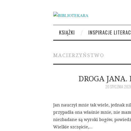
KSIĄŻKI
INSPIRACJE LITERAC
MACIERZYŃSTWO
DROGA JANA.
20 STYCZNIA 202
Jan nauczył mnie tak wiele, jednak nik
przypadła ona właśnie mnie, nie mam 
niezbadane są wyroki bogów, powiedzie
Wielkie szczęście,…