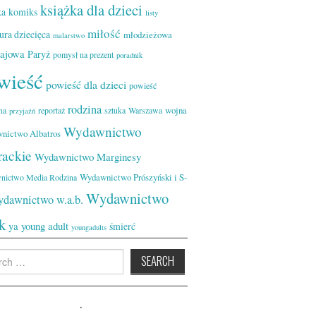
książka dla dzieci
ka
komiks
listy
miłość
tura dziecięca
młodzieżowa
malarstwo
zajowa
Paryż
pomysł na prezent
poradnik
wieść
powieść dla dzieci
powieść
rodzina
wojna
na
reportaż
sztuka
Warszawa
przyjaźń
Wydawnictwo
nictwo Albatros
rackie
Wydawnictwo Marginesy
Wydawnictwo Prószyński i S-
nictwo Media Rodzina
Wydawnictwo
dawnictwo w.a.b.
k
ya
young adult
śmierć
youngadults
h
.