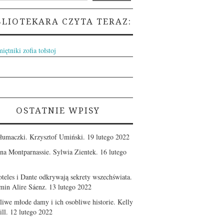
BLIOTEKARA CZYTA TERAZ:
OSTATNIE WPISY
tłumaczki. Krzysztof Umiński.
19 lutego 2022
 na Montparnassie. Sylwia Zientek.
16 lutego
oteles i Dante odkrywają sekrety wszechświata.
min Alire Sáenz.
13 lutego 2022
zliwe młode damy i ich osobliwe historie. Kelly
ll.
12 lutego 2022