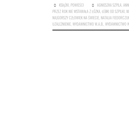
KSIĄŻKI
,
POWIEŚCI
AGNIESZKA SZPILA
,
ANN
PRZEZ ROK NIE WSTAWAŁA Z ŁÓŻKA
,
ŁEBKI OD SZPILKI
,
M
NAJGORSZY CZŁOWIEK NA ŚWIECIE
,
NATALIA FIEDORCZU
UZALEŻNIENIE
,
WYDAWNICTWO W.A.B.
,
WYDAWNICTWO WI