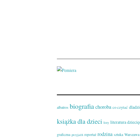
biografia
choroba
dladzi
co czytać
albatros
książka dla dzieci
literatura dziecię
listy
rodzina
graficzna
reportaż
sztuka
Warszawa
przyjaźń