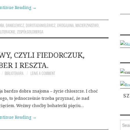
ntinue Reading
→
OBA
,
DANIELEWICZ
,
DOROTADANIELEWICZ
,
DROGAJANA
,
MACIERZYŃSTWO
,
ITERACKIE
,
ZESPÓŁGOLDBERGA
Y, CZYLI FIEDORCZUK,
ER I RESZTA.
BIBLIOTEKARA
LEAVE A COMMENT
 bardzo dobra znajoma – życie chłoszcze. I choć
S
kogo, to jednocześnie trzeba przyznać, że nad
acięciem. Weźmy choćby bohaterki pięciu…
ntinue Reading
→
Searc
for: