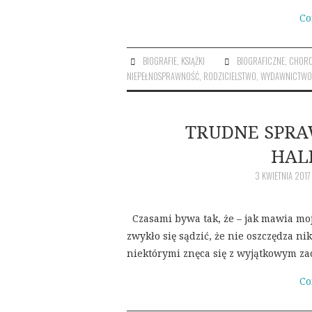
Co
BIOGRAFIE
,
KSIĄŻKI
BIOGRAFICZNE
,
CHOR
NIEPEŁNOSPRAWNOŚĆ
,
RODZICIELSTWO
,
WYDAWNICTWOL
TRUDNE SPRAW
HALB
3 KWIETNIA 2017
Czasami bywa tak, że – jak mawia moja
zwykło się sądzić, że nie oszczędza ni
niektórymi znęca się z wyjątkowym z
Co