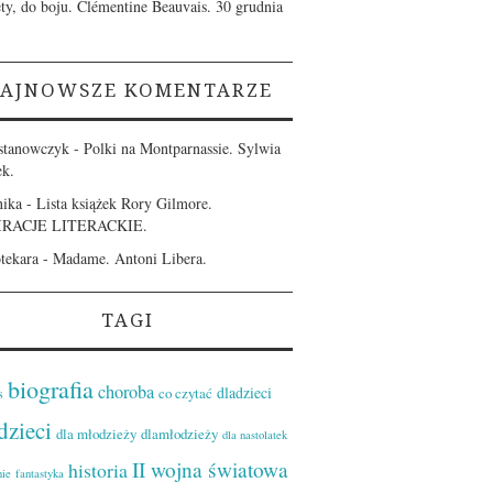
ety, do boju. Clémentine Beauvais.
30 grudnia
AJNOWSZE KOMENTARZE
stanowczyk
-
Polki na Montparnassie. Sylwia
ek.
ika
-
Lista książek Rory Gilmore.
IRACJE LITERACKIE.
otekara
-
Madame. Antoni Libera.
TAGI
biografia
choroba
dladzieci
co czytać
s
dzieci
dla młodzieży
dlamłodzieży
dla nastolatek
II wojna światowa
historia
nie
fantastyka