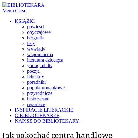
Menu
Close
KSIĄŻKI
powieści
obyczajowe
biografie
listy
wywiady
wspomnienia
literatura dziecięca
young adults
poezja
felietony
poradniki
popularnonaukowe
przyrodnicze
historyczne
reportaże
INSPIRACJE LITERACKIE
O BIBLIOTEKARZE
NAPISZ DO BIBLIOTEKARY
Jak pokochać centra handlowe