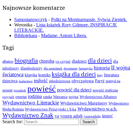
Najnowsze komentarze
Samostanowczyk
-
Polki na Montparnassie. Sylwia Zientek.
Weronika
-
Lista książek Rory Gilmore. INSPIRACJE
LITERACKIE.
Bibliotekara
-
Madame. Antoni Libera.
Tagi
biografia
dla dzieci
choroba
co czytać
dladzieci
dla
albatros
II wojna
historia
młodzieży
dlamłodzieży
dla nastolatek
dorastanie
fantastyka
książka dla dzieci
światowa
klasyka
komiks
literatura
listy
miłość
obyczajowa
dziecięca
młodzieżowa
Paryż
pomysł na
malarstwo
powieść
powieść dla dzieci
prezent
powieść graficzna
poradnik
rodzina
wojna
Wydawnictwo Albatros
reportaż
sztuka
Warszawa
przyjaźń
Wydawnictwo Literackie
Wydawnictwo Marginesy
Wydawnictwo
Wydawnictwo w.a.b.
Wydawnictwo Prószyński i S-ka
Media Rodzina
Wydawnictwo Znak
ya
young adult
śmierć
youngadults
Search for: