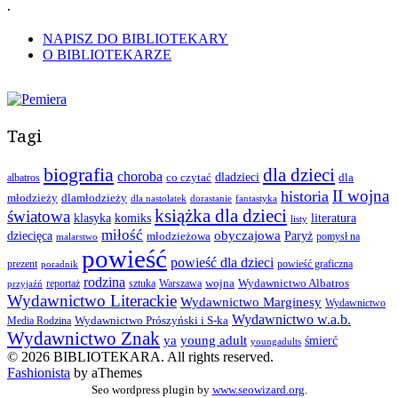
.
NAPISZ DO BIBLIOTEKARY
O BIBLIOTEKARZE
Tagi
biografia
dla dzieci
choroba
co czytać
dladzieci
dla
albatros
II wojna
historia
młodzieży
dlamłodzieży
dla nastolatek
dorastanie
fantastyka
książka dla dzieci
światowa
klasyka
komiks
literatura
listy
miłość
obyczajowa
dziecięca
młodzieżowa
Paryż
pomysł na
malarstwo
powieść
powieść dla dzieci
prezent
powieść graficzna
poradnik
rodzina
wojna
Wydawnictwo Albatros
reportaż
sztuka
Warszawa
przyjaźń
Wydawnictwo Literackie
Wydawnictwo Marginesy
Wydawnictwo
Wydawnictwo w.a.b.
Wydawnictwo Prószyński i S-ka
Media Rodzina
Wydawnictwo Znak
ya
young adult
śmierć
youngadults
© 2026 BIBLIOTEKARA. All rights reserved.
Fashionista
by aThemes
Seo wordpress plugin by
www.seowizard.org
.