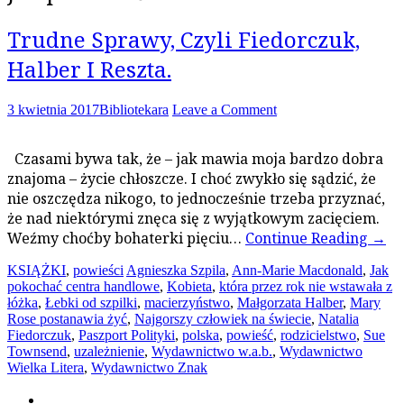
Trudne Sprawy, Czyli Fiedorczuk,
Halber I Reszta.
3 kwietnia 2017
Bibliotekara
Leave a Comment
Czasami bywa tak, że – jak mawia moja bardzo dobra
znajoma – życie chłoszcze. I choć zwykło się sądzić, że
nie oszczędza nikogo, to jednocześnie trzeba przyznać,
że nad niektórymi znęca się z wyjątkowym zacięciem.
Weźmy choćby bohaterki pięciu…
Continue Reading
→
KSIĄŻKI
,
powieści
Agnieszka Szpila
,
Ann-Marie Macdonald
,
Jak
pokochać centra handlowe
,
Kobieta
,
która przez rok nie wstawała z
łóżka
,
Łebki od szpilki
,
macierzyństwo
,
Małgorzata Halber
,
Mary
Rose postanawia żyć
,
Najgorszy człowiek na świecie
,
Natalia
Fiedorczuk
,
Paszport Polityki
,
polska
,
powieść
,
rodzicielstwo
,
Sue
Townsend
,
uzależnienie
,
Wydawnictwo w.a.b.
,
Wydawnictwo
Wielka Litera
,
Wydawnictwo Znak