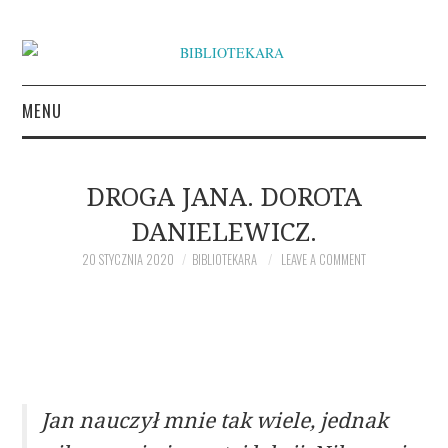
MENU
KSIĄŻKI
DROGA JANA. DOROTA
INSPIRACJE LITERACKIE
DANIELEWICZ.
O BIBLIOTEKARZE
20 STYCZNIA 2020
BIBLIOTEKARA
LEAVE A COMMENT
NAPISZ DO BIBLIOTEKARY
Jan nauczył mnie tak wiele, jednak