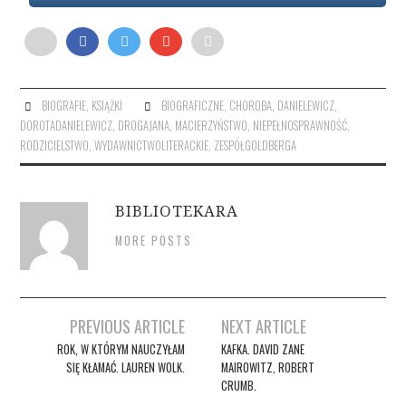
BIOGRAFIE
,
KSIĄŻKI
BIOGRAFICZNE
,
CHOROBA
,
DANIELEWICZ
,
DOROTADANIELEWICZ
,
DROGAJANA
,
MACIERZYŃSTWO
,
NIEPEŁNOSPRAWNOŚĆ
,
RODZICIELSTWO
,
WYDAWNICTWOLITERACKIE
,
ZESPÓŁGOLDBERGA
BIBLIOTEKARA
MORE POSTS
Post
PREVIOUS ARTICLE
NEXT ARTICLE
navigation
ROK, W KTÓRYM NAUCZYŁAM
KAFKA. DAVID ZANE
SIĘ KŁAMAĆ. LAUREN WOLK.
MAIROWITZ, ROBERT
CRUMB.