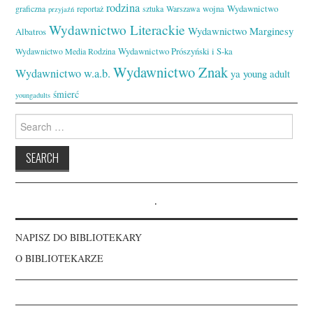
rodzina
wojna
Wydawnictwo
graficzna
reportaż
sztuka
Warszawa
przyjaźń
Wydawnictwo Literackie
Wydawnictwo Marginesy
Albatros
Wydawnictwo Prószyński i S-ka
Wydawnictwo Media Rodzina
Wydawnictwo Znak
Wydawnictwo w.a.b.
ya
young adult
śmierć
youngadults
Search
for:
.
NAPISZ DO BIBLIOTEKARY
O BIBLIOTEKARZE