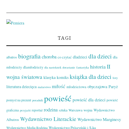
TAGI
biografia
dla dzieci
choroba
dladzieci
co czytać
dla
albatros
II
historia
młodzieży
dlamłodzieży
dla nastolatek
dorastanie
fantastyka
książka dla dzieci
wojna światowa
klasyka
komiks
listy
miłość
obyczajowa
literatura dziecięca
Paryż
młodzieżowa
malarstwo
powieść
powieść dla dzieci
pomysł na prezent
powieść
poradnik
rodzina
wojna
Wydawnictwo
graficzna
reportaż
sztuka
Warszawa
przyjaźń
Wydawnictwo Literackie
Wydawnictwo Marginesy
Albatros
Wydawnictwo Prószyński i S-ka
Wydawnictwo Media Rodzina