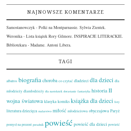
NAJNOWSZE KOMENTARZE
Samostanowczyk
-
Polki na Montparnassie. Sylwia Zientek.
Weronika
-
Lista książek Rory Gilmore. INSPIRACJE LITERACKIE.
Bibliotekara
-
Madame. Antoni Libera.
TAGI
biografia
dla dzieci
choroba
dladzieci
co czytać
dla
albatros
II
historia
młodzieży
dlamłodzieży
dla nastolatek
dorastanie
fantastyka
książka dla dzieci
wojna światowa
klasyka
komiks
listy
miłość
obyczajowa
literatura dziecięca
Paryż
młodzieżowa
malarstwo
powieść
powieść dla dzieci
pomysł na prezent
powieść
poradnik