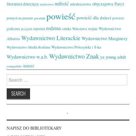
miłość
obyczajowa
literatura dziecięca
Paryż
młodzieżowa
malarstwo
powieść
powieść dla dzieci
pomysł na prezent
powieść
poradnik
rodzina
wojna
Wydawnictwo
graficzna
reportaż
sztuka
Warszawa
przyjaźń
Wydawnictwo Literackie
Wydawnictwo Marginesy
Albatros
Wydawnictwo Prószyński i S-ka
Wydawnictwo Media Rodzina
Wydawnictwo Znak
Wydawnictwo w.a.b.
ya
young adult
śmierć
youngadults
Search
for:
.
NAPISZ DO BIBLIOTEKARY