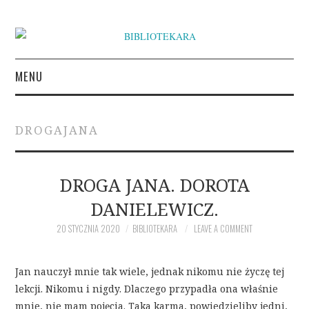
MENU
KSIĄŻKI
DROGAJANA
INSPIRACJE LITERACKIE
O BIBLIOTEKARZE
DROGA JANA. DOROTA
DANIELEWICZ.
NAPISZ DO BIBLIOTEKARY
20 STYCZNIA 2020
BIBLIOTEKARA
LEAVE A COMMENT
Jan nauczył mnie tak wiele, jednak nikomu nie życzę tej
lekcji. Nikomu i nigdy. Dlaczego przypadła ona właśnie
mnie, nie mam pojęcia. Taka karma, powiedzieliby jedni,