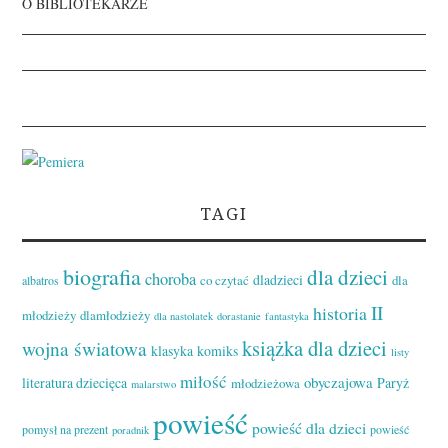
O BIBLIOTEKARZE
TAGI
biografia
dla dzieci
choroba
dladzieci
co czytać
dla
albatros
II
historia
młodzieży
dlamłodzieży
dla nastolatek
dorastanie
fantastyka
książka dla dzieci
wojna światowa
klasyka
komiks
listy
miłość
obyczajowa
literatura dziecięca
Paryż
młodzieżowa
malarstwo
powieść
powieść dla dzieci
pomysł na prezent
powieść
poradnik