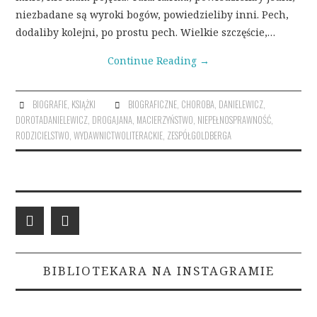
niezbadane są wyroki bogów, powiedzieliby inni. Pech,
dodaliby kolejni, po prostu pech. Wielkie szczęście,…
Continue Reading
→
BIOGRAFIE
,
KSIĄŻKI
BIOGRAFICZNE
,
CHOROBA
,
DANIELEWICZ
,
DOROTADANIELEWICZ
,
DROGAJANA
,
MACIERZYŃSTWO
,
NIEPEŁNOSPRAWNOŚĆ
,
RODZICIELSTWO
,
WYDAWNICTWOLITERACKIE
,
ZESPÓŁGOLDBERGA
BIBLIOTEKARA NA INSTAGRAMIE