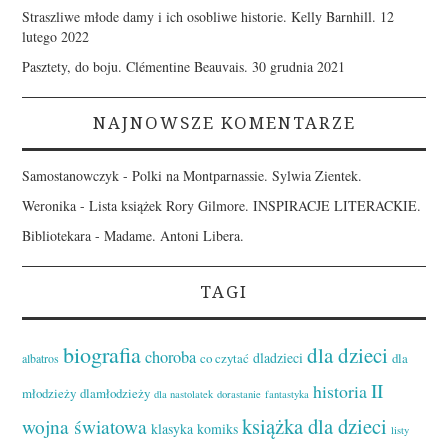
Straszliwe młode damy i ich osobliwe historie. Kelly Barnhill.
12
lutego 2022
Pasztety, do boju. Clémentine Beauvais.
30 grudnia 2021
NAJNOWSZE KOMENTARZE
Samostanowczyk
-
Polki na Montparnassie. Sylwia Zientek.
Weronika
-
Lista książek Rory Gilmore. INSPIRACJE LITERACKIE.
Bibliotekara
-
Madame. Antoni Libera.
TAGI
biografia
dla dzieci
choroba
dladzieci
co czytać
dla
albatros
II
historia
młodzieży
dlamłodzieży
dla nastolatek
dorastanie
fantastyka
książka dla dzieci
wojna światowa
klasyka
komiks
listy