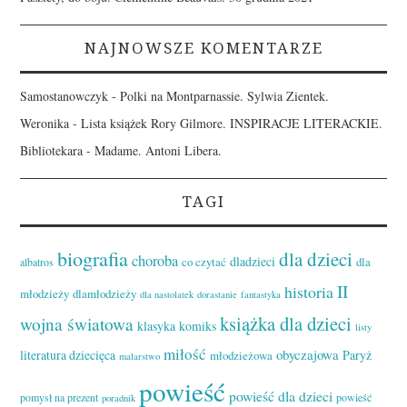
NAJNOWSZE KOMENTARZE
Samostanowczyk
-
Polki na Montparnassie. Sylwia Zientek.
Weronika
-
Lista książek Rory Gilmore. INSPIRACJE LITERACKIE.
Bibliotekara
-
Madame. Antoni Libera.
TAGI
biografia
dla dzieci
choroba
dladzieci
co czytać
dla
albatros
II
historia
młodzieży
dlamłodzieży
dla nastolatek
dorastanie
fantastyka
książka dla dzieci
wojna światowa
klasyka
komiks
listy
miłość
obyczajowa
literatura dziecięca
Paryż
młodzieżowa
malarstwo
powieść
powieść dla dzieci
pomysł na prezent
powieść
poradnik