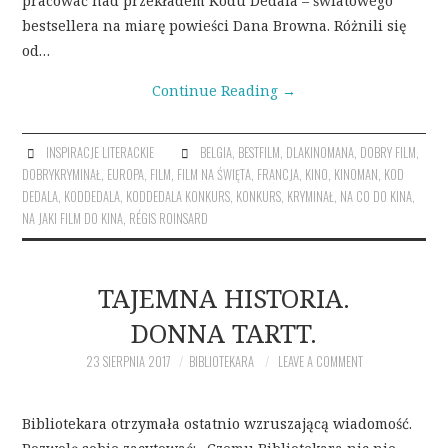
pracować nad przekładem Kodu Dedala – światowego
bestsellera na miarę powieści Dana Browna. Różnili się
od…
Continue Reading
→
INSPIRACJE LITERACKIE
BELGIA
,
BESTFILM
,
DLAKINOMANA
,
DOBRY FILM
,
DOBRYKRYMINAŁ
,
EUROPA
,
FILM
,
FILM NA ŚWIĘTA
,
FRANCJA
,
KINO
,
KINOMAN
,
KOD
DEDALA
,
KODDEDALA
,
KODDEDALA KONKURS
,
KONKURS
,
KRYMINAŁ
,
NA CO DO KINA
,
NA JAKI FILM DO KINA
,
RÉGIS ROINSARD
TAJEMNA HISTORIA.
DONNA TARTT.
23 SIERPNIA 2017
BIBLIOTEKARA
LEAVE A COMMENT
Bibliotekara otrzymała ostatnio wzruszającą wiadomość.