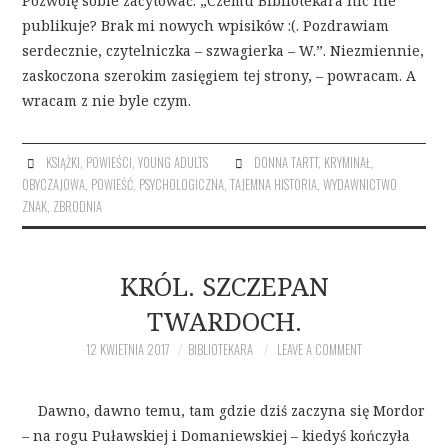
Pozwolę sobie zacytować: „Czemu Bibliotekara nic nie
publikuje? Brak mi nowych wpisików :(. Pozdrawiam
serdecznie, czytelniczka – szwagierka – W.”. Niezmiennie,
zaskoczona szerokim zasięgiem tej strony, – powracam. A
wracam z nie byle czym.
KSIĄŻKI
,
POWIEŚCI
,
YOUNG ADULTS
DONNA TARTT
,
KRYMINAŁ
,
OBYCZAJOWA
,
POWIEŚĆ
,
PSYCHOLOGICZNA
,
TAJEMNA HISTORIA
,
WYDAWNICTWO
ZNAK
,
ZBRODNIA
KRÓL. SZCZEPAN
TWARDOCH.
12 KWIETNIA 2017
BIBLIOTEKARA
LEAVE A COMMENT
Dawno, dawno temu, tam gdzie dziś zaczyna się Mordor
– na rogu Puławskiej i Domaniewskiej – kiedyś kończyła