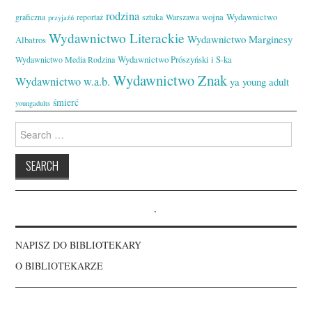
rodzina
wojna
Wydawnictwo
graficzna
reportaż
sztuka
Warszawa
przyjaźń
Wydawnictwo Literackie
Wydawnictwo Marginesy
Albatros
Wydawnictwo Prószyński i S-ka
Wydawnictwo Media Rodzina
Wydawnictwo Znak
Wydawnictwo w.a.b.
ya
young adult
śmierć
youngadults
Search
for:
.
NAPISZ DO BIBLIOTEKARY
O BIBLIOTEKARZE