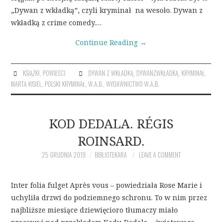
„Dywan z wkładką”, czyli kryminał na wesoło. Dywan z
wkładką z crime comedy.…
Continue Reading
→
KSIĄŻKI
,
POWIEŚCI
DYWAN Z WKŁADKĄ
,
DYWANZWKŁADKĄ
,
KRYMINAŁ
,
MARTA KISIEL
,
POLSKI KRYMINAŁ
,
W.A.B.
,
WYDAWNICTWO W.A.B.
KOD DEDALA. RÉGIS
ROINSARD.
25 GRUDNIA 2019
BIBLIOTEKARA
LEAVE A COMMENT
Inter folia fulget Après vous – powiedziała Rose Marie i
uchyliła drzwi do podziemnego schronu. To w nim przez
najbliższe miesiące dziewięcioro tłumaczy miało