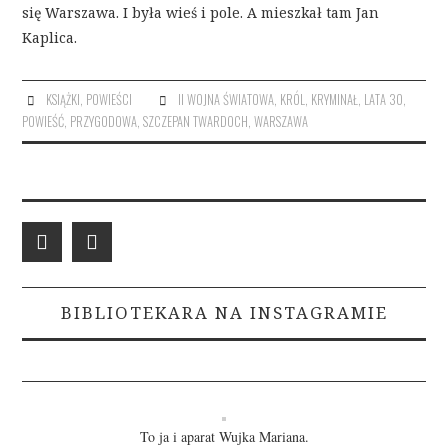
się Warszawa. I była wieś i pole. A mieszkał tam Jan
Kaplica.
KSIĄŻKI
,
POWIEŚCI
II WOJNA ŚWIATOWA
,
KRÓL
,
KRYMINAŁ
,
LATA 30
,
POWIEŚĆ
,
PRZYGODOWA
,
SZCZEPAN TWARDOCH
,
WARSZAWA
BIBLIOTEKARA NA INSTAGRAMIE
To ja i aparat Wujka Mariana.