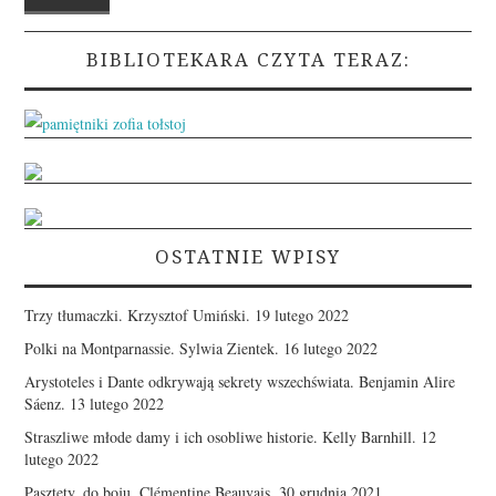
BIBLIOTEKARA CZYTA TERAZ:
OSTATNIE WPISY
Trzy tłumaczki. Krzysztof Umiński.
19 lutego 2022
Polki na Montparnassie. Sylwia Zientek.
16 lutego 2022
Arystoteles i Dante odkrywają sekrety wszechświata. Benjamin Alire
Sáenz.
13 lutego 2022
Straszliwe młode damy i ich osobliwe historie. Kelly Barnhill.
12
lutego 2022
Pasztety, do boju. Clémentine Beauvais.
30 grudnia 2021