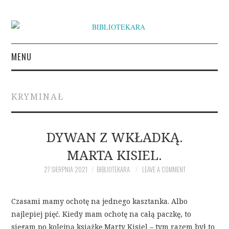
MENU
KSIĄŻKI
KRYMINAŁ
INSPIRACJE LITERACKIE
O BIBLIOTEKARZE
DYWAN Z WKŁADKĄ.
MARTA KISIEL.
NAPISZ DO BIBLIOTEKARY
27 SIERPNIA 2021
BIBLIOTEKARA
LEAVE A COMMENT
Czasami mamy ochotę na jednego kasztanka. Albo
najlepiej pięć. Kiedy mam ochotę na całą paczkę, to
sięgam po kolejną książkę Marty Kisiel – tym razem był to