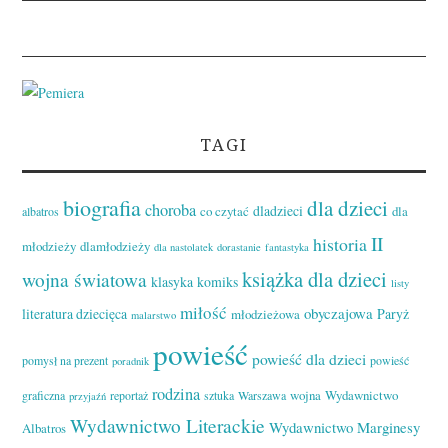
TAGI
biografia
dla dzieci
choroba
dladzieci
co czytać
dla
albatros
II
historia
młodzieży
dlamłodzieży
dla nastolatek
dorastanie
fantastyka
książka dla dzieci
wojna światowa
klasyka
komiks
listy
miłość
obyczajowa
literatura dziecięca
Paryż
młodzieżowa
malarstwo
powieść
powieść dla dzieci
pomysł na prezent
powieść
poradnik
rodzina
wojna
Wydawnictwo
graficzna
reportaż
sztuka
Warszawa
przyjaźń
Wydawnictwo Literackie
Wydawnictwo Marginesy
Albatros