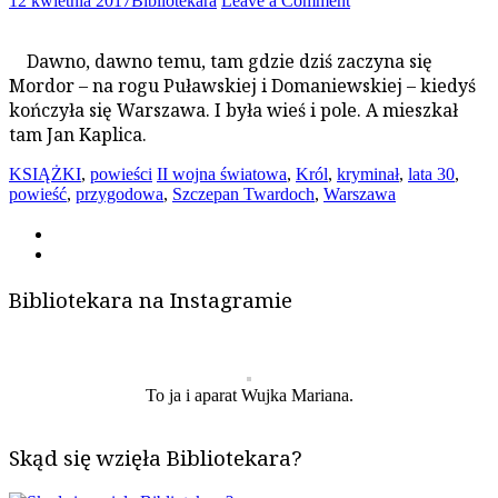
12 kwietnia 2017
Bibliotekara
Leave a Comment
Dawno, dawno temu, tam gdzie dziś zaczyna się
Mordor – na rogu Puławskiej i Domaniewskiej – kiedyś
kończyła się Warszawa. I była wieś i pole. A mieszkał
tam Jan Kaplica.
KSIĄŻKI
,
powieści
II wojna światowa
,
Król
,
kryminał
,
lata 30
,
powieść
,
przygodowa
,
Szczepan Twardoch
,
Warszawa
Bibliotekara na Instagramie
To ja i aparat Wujka Mariana.
Skąd się wzięła Bibliotekara?