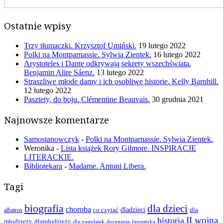
Ostatnie wpisy
Trzy tłumaczki. Krzysztof Umiński.
19 lutego 2022
Polki na Montparnassie. Sylwia Zientek.
16 lutego 2022
Arystoteles i Dante odkrywają sekrety wszechświata.
Benjamin Alire Sáenz.
13 lutego 2022
Straszliwe młode damy i ich osobliwe historie. Kelly Barnhill.
12 lutego 2022
Pasztety, do boju. Clémentine Beauvais.
30 grudnia 2021
Najnowsze komentarze
Samostanowczyk
-
Polki na Montparnassie. Sylwia Zientek.
Weronika
-
Lista książek Rory Gilmore. INSPIRACJE
LITERACKIE.
Bibliotekara
-
Madame. Antoni Libera.
Tagi
biografia
dla dzieci
choroba
co czytać
dladzieci
dla
albatros
II wojna
historia
młodzieży
dlamłodzieży
dla nastolatek
dorastanie
fantastyka