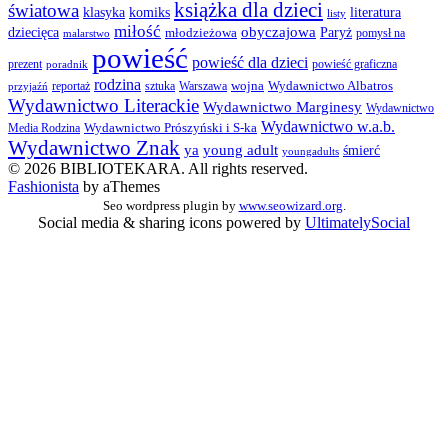
książka dla dzieci
światowa
klasyka
komiks
literatura
listy
miłość
obyczajowa
dziecięca
młodzieżowa
Paryż
pomysł na
malarstwo
powieść
powieść dla dzieci
prezent
powieść graficzna
poradnik
rodzina
wojna
Wydawnictwo Albatros
reportaż
sztuka
Warszawa
przyjaźń
Wydawnictwo Literackie
Wydawnictwo Marginesy
Wydawnictwo
Wydawnictwo w.a.b.
Wydawnictwo Prószyński i S-ka
Media Rodzina
Wydawnictwo Znak
ya
young adult
śmierć
youngadults
© 2026 BIBLIOTEKARA. All rights reserved.
Fashionista
by aThemes
Seo wordpress plugin by
www.seowizard.org
.
Social media & sharing icons powered by
UltimatelySocial