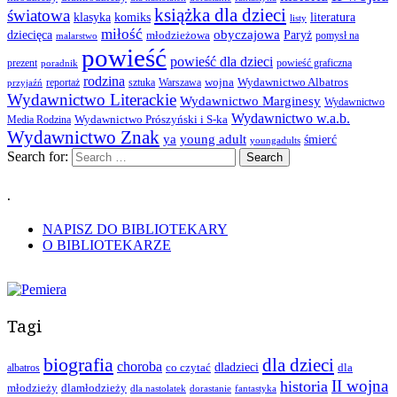
książka dla dzieci
światowa
klasyka
komiks
literatura
listy
miłość
obyczajowa
dziecięca
młodzieżowa
Paryż
pomysł na
malarstwo
powieść
powieść dla dzieci
prezent
powieść graficzna
poradnik
rodzina
wojna
Wydawnictwo Albatros
reportaż
sztuka
Warszawa
przyjaźń
Wydawnictwo Literackie
Wydawnictwo Marginesy
Wydawnictwo
Wydawnictwo w.a.b.
Wydawnictwo Prószyński i S-ka
Media Rodzina
Wydawnictwo Znak
ya
young adult
śmierć
youngadults
Search for:
.
NAPISZ DO BIBLIOTEKARY
O BIBLIOTEKARZE
Tagi
biografia
dla dzieci
choroba
co czytać
dladzieci
dla
albatros
II wojna
historia
młodzieży
dlamłodzieży
dla nastolatek
dorastanie
fantastyka