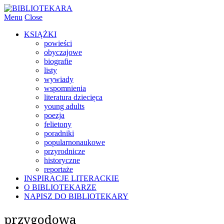
Menu
Close
KSIĄŻKI
powieści
obyczajowe
biografie
listy
wywiady
wspomnienia
literatura dziecięca
young adults
poezja
felietony
poradniki
popularnonaukowe
przyrodnicze
historyczne
reportaże
INSPIRACJE LITERACKIE
O BIBLIOTEKARZE
NAPISZ DO BIBLIOTEKARY
przygodowa