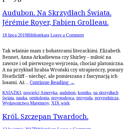
Audubon. Na Skrzydłach Świata.
Jérémie Royer, Fabien Grolleau.
18 lipca 2019
Bibliotekara
Leave a Comment
Tak właśnie mam z bohaterami literackimi. Elizabeth
Bennet, Anna Arkadiewna czy Shirley – miłość na
zawsze i od pierwszego wejrzenia, chociaż platoniczna.
A na przykład hrabia Wroński czy utrapieńczy, ponury
Heathcliff – niechęć, ale pomieszana z fascynacją ich
losami. Aż…
Continue Reading
→
KSIĄŻKI
,
powieści
Ameryka
,
audubon
,
komiks
,
na skrzydłach
świata
,
nauka
,
ornitologia
,
przygodowa
,
przyroda
,
przyrodnicza
,
Wydawnictwo Marginesy
,
XIX wiek
Król. Szczepan Twardoch.