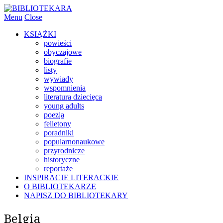
Menu
Close
KSIĄŻKI
powieści
obyczajowe
biografie
listy
wywiady
wspomnienia
literatura dziecięca
young adults
poezja
felietony
poradniki
popularnonaukowe
przyrodnicze
historyczne
reportaże
INSPIRACJE LITERACKIE
O BIBLIOTEKARZE
NAPISZ DO BIBLIOTEKARY
Belgia