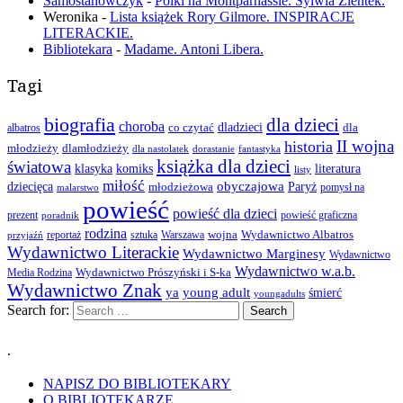
Samostanowczyk
-
Polki na Montparnassie. Sylwia Zientek.
Weronika
-
Lista książek Rory Gilmore. INSPIRACJE
LITERACKIE.
Bibliotekara
-
Madame. Antoni Libera.
Tagi
biografia
dla dzieci
choroba
co czytać
dladzieci
dla
albatros
II wojna
historia
młodzieży
dlamłodzieży
dla nastolatek
dorastanie
fantastyka
książka dla dzieci
światowa
klasyka
komiks
literatura
listy
miłość
obyczajowa
dziecięca
młodzieżowa
Paryż
pomysł na
malarstwo
powieść
powieść dla dzieci
prezent
powieść graficzna
poradnik
rodzina
wojna
Wydawnictwo Albatros
reportaż
sztuka
Warszawa
przyjaźń
Wydawnictwo Literackie
Wydawnictwo Marginesy
Wydawnictwo
Wydawnictwo w.a.b.
Wydawnictwo Prószyński i S-ka
Media Rodzina
Wydawnictwo Znak
ya
young adult
śmierć
youngadults
Search for:
.
NAPISZ DO BIBLIOTEKARY
O BIBLIOTEKARZE