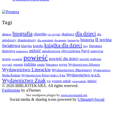
Tagi
biografia
dla dzieci
choroba
co czytać
dladzieci
dla
albatros
II wojna
historia
młodzieży
dlamłodzieży
dla nastolatek
dorastanie
fantastyka
książka dla dzieci
światowa
klasyka
komiks
literatura
listy
miłość
obyczajowa
dziecięca
młodzieżowa
Paryż
pomysł na
malarstwo
powieść
powieść dla dzieci
prezent
powieść graficzna
poradnik
rodzina
wojna
Wydawnictwo Albatros
reportaż
sztuka
Warszawa
przyjaźń
Wydawnictwo Literackie
Wydawnictwo Marginesy
Wydawnictwo
Wydawnictwo w.a.b.
Wydawnictwo Prószyński i S-ka
Media Rodzina
Wydawnictwo Znak
ya
young adult
śmierć
youngadults
© 2026 BIBLIOTEKARA. All rights reserved.
Fashionista
by aThemes
Seo wordpress plugin by
www.seowizard.org
.
Social media & sharing icons powered by
UltimatelySocial