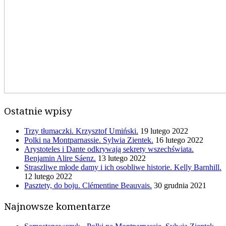
Ostatnie wpisy
Trzy tłumaczki. Krzysztof Umiński.
19 lutego 2022
Polki na Montparnassie. Sylwia Zientek.
16 lutego 2022
Arystoteles i Dante odkrywają sekrety wszechświata.
Benjamin Alire Sáenz.
13 lutego 2022
Straszliwe młode damy i ich osobliwe historie. Kelly Barnhill.
12 lutego 2022
Pasztety, do boju. Clémentine Beauvais.
30 grudnia 2021
Najnowsze komentarze