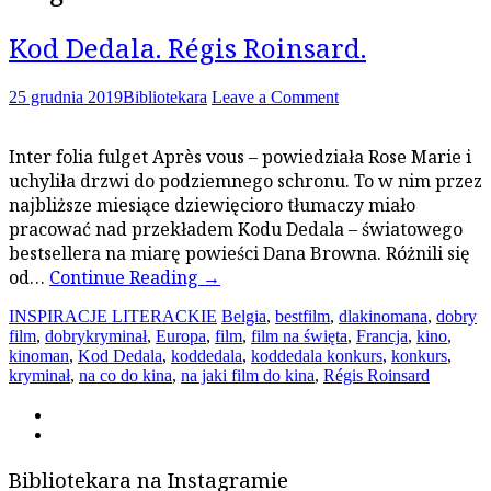
Kod Dedala. Régis Roinsard.
25 grudnia 2019
Bibliotekara
Leave a Comment
Inter folia fulget Après vous – powiedziała Rose Marie i
uchyliła drzwi do podziemnego schronu. To w nim przez
najbliższe miesiące dziewięcioro tłumaczy miało
pracować nad przekładem Kodu Dedala – światowego
bestsellera na miarę powieści Dana Browna. Różnili się
od…
Continue Reading
→
INSPIRACJE LITERACKIE
Belgia
,
bestfilm
,
dlakinomana
,
dobry
film
,
dobrykryminał
,
Europa
,
film
,
film na święta
,
Francja
,
kino
,
kinoman
,
Kod Dedala
,
koddedala
,
koddedala konkurs
,
konkurs
,
kryminał
,
na co do kina
,
na jaki film do kina
,
Régis Roinsard
Bibliotekara na Instagramie