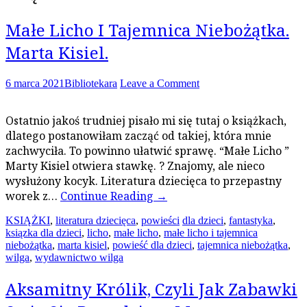
Małe Licho I Tajemnica Niebożątka.
Marta Kisiel.
6 marca 2021
Bibliotekara
Leave a Comment
Ostatnio jakoś trudniej pisało mi się tutaj o książkach,
dlatego postanowiłam zacząć od takiej, która mnie
zachwyciła. To powinno ułatwić sprawę. “Małe Licho ”
Marty Kisiel otwiera stawkę. ? Znajomy, ale nieco
wysłużony kocyk. Literatura dziecięca to przepastny
worek z…
Continue Reading
→
KSIĄŻKI
,
literatura dziecięca
,
powieści
dla dzieci
,
fantastyka
,
ksiązka dla dzieci
,
licho
,
małe licho
,
małe licho i tajemnica
niebożątka
,
marta kisiel
,
powieść dla dzieci
,
tajemnica niebożątka
,
wilga
,
wydawnictwo wilga
Aksamitny Królik, Czyli Jak Zabawki