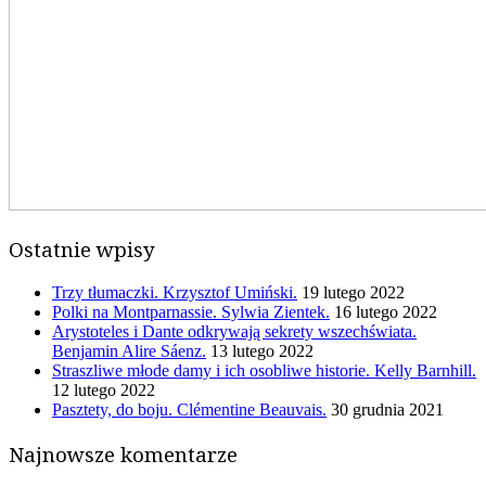
Ostatnie wpisy
Trzy tłumaczki. Krzysztof Umiński.
19 lutego 2022
Polki na Montparnassie. Sylwia Zientek.
16 lutego 2022
Arystoteles i Dante odkrywają sekrety wszechświata.
Benjamin Alire Sáenz.
13 lutego 2022
Straszliwe młode damy i ich osobliwe historie. Kelly Barnhill.
12 lutego 2022
Pasztety, do boju. Clémentine Beauvais.
30 grudnia 2021
Najnowsze komentarze