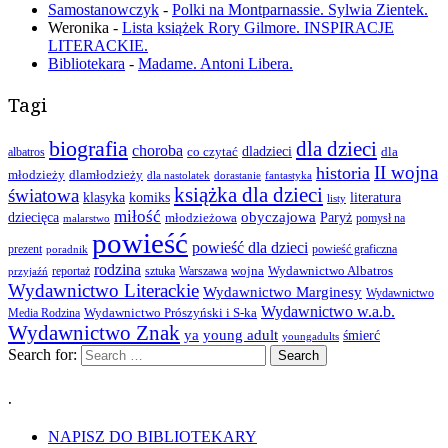
Samostanowczyk
-
Polki na Montparnassie. Sylwia Zientek.
Weronika
-
Lista książek Rory Gilmore. INSPIRACJE
LITERACKIE.
Bibliotekara
-
Madame. Antoni Libera.
Tagi
biografia
dla dzieci
choroba
co czytać
dladzieci
dla
albatros
II wojna
historia
młodzieży
dlamłodzieży
dla nastolatek
dorastanie
fantastyka
książka dla dzieci
światowa
klasyka
komiks
literatura
listy
miłość
obyczajowa
dziecięca
młodzieżowa
Paryż
pomysł na
malarstwo
powieść
powieść dla dzieci
prezent
powieść graficzna
poradnik
rodzina
wojna
Wydawnictwo Albatros
reportaż
sztuka
Warszawa
przyjaźń
Wydawnictwo Literackie
Wydawnictwo Marginesy
Wydawnictwo
Wydawnictwo w.a.b.
Wydawnictwo Prószyński i S-ka
Media Rodzina
Wydawnictwo Znak
ya
young adult
śmierć
youngadults
Search for:
.
NAPISZ DO BIBLIOTEKARY