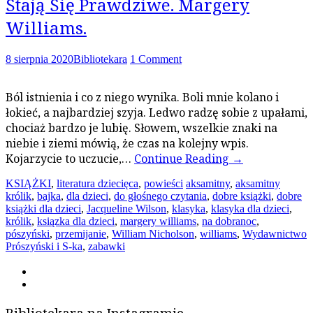
Stają Się Prawdziwe. Margery
Williams.
8 sierpnia 2020
Bibliotekara
1 Comment
Ból istnienia i co z niego wynika. Boli mnie kolano i
łokieć, a najbardziej szyja. Ledwo radzę sobie z upałami,
chociaż bardzo je lubię. Słowem, wszelkie znaki na
niebie i ziemi mówią, że czas na kolejny wpis.
Kojarzycie to uczucie,…
Continue Reading
→
KSIĄŻKI
,
literatura dziecięca
,
powieści
aksamitny
,
aksamitny
królik
,
bajka
,
dla dzieci
,
do głośnego czytania
,
dobre książki
,
dobre
książki dla dzieci
,
Jacqueline Wilson
,
klasyka
,
klasyka dla dzieci
,
królik
,
ksiązka dla dzieci
,
margery williams
,
na dobranoc
,
pószyński
,
przemijanie
,
William Nicholson
,
williams
,
Wydawnictwo
Prószyński i S-ka
,
zabawki
Bibliotekara na Instagramie