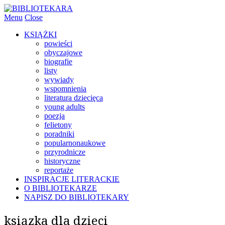
Menu
Close
KSIĄŻKI
powieści
obyczajowe
biografie
listy
wywiady
wspomnienia
literatura dziecięca
young adults
poezja
felietony
poradniki
popularnonaukowe
przyrodnicze
historyczne
reportaże
INSPIRACJE LITERACKIE
O BIBLIOTEKARZE
NAPISZ DO BIBLIOTEKARY
ksiązka dla dzieci