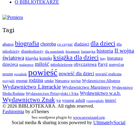
O BIBLIOTEKARZE
Tagi
biografia
dla dzieci
choroba
co czytać
dladzieci
dla
albatros
II wojna
historia
młodzieży
dlamłodzieży
dla nastolatek
dorastanie
fantastyka
książka dla dzieci
światowa
klasyka
komiks
literatura
listy
miłość
obyczajowa
dziecięca
młodzieżowa
Paryż
pomysł na
malarstwo
powieść
powieść dla dzieci
prezent
powieść graficzna
poradnik
rodzina
wojna
Wydawnictwo Albatros
reportaż
sztuka
Warszawa
przyjaźń
Wydawnictwo Literackie
Wydawnictwo Marginesy
Wydawnictwo
Wydawnictwo w.a.b.
Wydawnictwo Prószyński i S-ka
Media Rodzina
Wydawnictwo Znak
ya
young adult
śmierć
youngadults
© 2026 BIBLIOTEKARA. All rights reserved.
Fashionista
by aThemes
Seo wordpress plugin by
www.seowizard.org
.
Social media & sharing icons powered by
UltimatelySocial