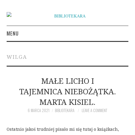
MENU
KSIĄŻKI
WILGA
INSPIRACJE LITERACKIE
O BIBLIOTEKARZE
MAŁE LICHO I
TAJEMNICA NIEBOŻĄTKA.
NAPISZ DO BIBLIOTEKARY
MARTA KISIEL.
6 MARCA 2021
BIBLIOTEKARA
LEAVE A COMMENT
Ostatnio jakoś trudniej pisało mi się tutaj o książkach,