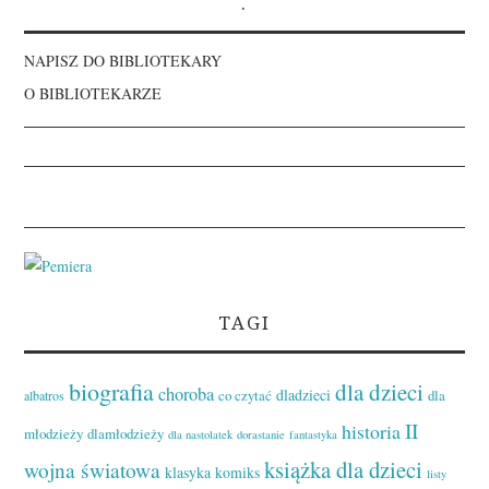
.
NAPISZ DO BIBLIOTEKARY
O BIBLIOTEKARZE
TAGI
biografia
dla dzieci
choroba
dladzieci
co czytać
dla
albatros
II
historia
młodzieży
dlamłodzieży
dla nastolatek
dorastanie
fantastyka
książka dla dzieci
wojna światowa
klasyka
komiks
listy