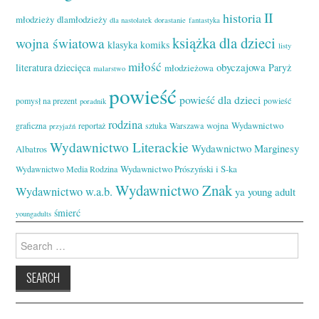
II
historia
młodzieży
dlamłodzieży
dla nastolatek
dorastanie
fantastyka
książka dla dzieci
wojna światowa
klasyka
komiks
listy
miłość
obyczajowa
literatura dziecięca
Paryż
młodzieżowa
malarstwo
powieść
powieść dla dzieci
pomysł na prezent
powieść
poradnik
rodzina
wojna
Wydawnictwo
graficzna
reportaż
sztuka
Warszawa
przyjaźń
Wydawnictwo Literackie
Wydawnictwo Marginesy
Albatros
Wydawnictwo Prószyński i S-ka
Wydawnictwo Media Rodzina
Wydawnictwo Znak
Wydawnictwo w.a.b.
ya
young adult
śmierć
youngadults
Search
for: