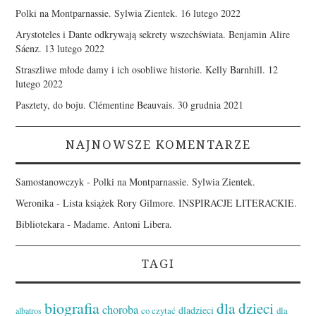
Polki na Montparnassie. Sylwia Zientek.
16 lutego 2022
Arystoteles i Dante odkrywają sekrety wszechświata. Benjamin Alire
Sáenz.
13 lutego 2022
Straszliwe młode damy i ich osobliwe historie. Kelly Barnhill.
12
lutego 2022
Pasztety, do boju. Clémentine Beauvais.
30 grudnia 2021
NAJNOWSZE KOMENTARZE
Samostanowczyk
-
Polki na Montparnassie. Sylwia Zientek.
Weronika
-
Lista książek Rory Gilmore. INSPIRACJE LITERACKIE.
Bibliotekara
-
Madame. Antoni Libera.
TAGI
biografia
dla dzieci
choroba
dladzieci
co czytać
dla
albatros