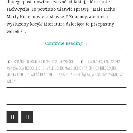
dlatego postanowiłam zacząć od takiej, która mnie
zachwyciła. To powinno ułatwić sprawę. “Małe Licho ”
Marty Kisiel otwiera stawkę. ? Znajomy, ale nieco
wysłużony kocyk. Literatura dziecięca to przepastny
worek z…
Continue Reading
→
KSIĄŻKI
,
LITERATURA DZIECIĘCA
,
POWIEŚCI
DLA DZIECI
,
FANTASTYKA
,
KSIĄZKA DLA DZIECI
,
LICHO
,
MAŁE LICHO
,
MAŁE LICHO I TAJEMNICA NIEBOŻĄTKA
,
MARTA KISIEL
,
POWIEŚĆ DLA DZIECI
,
TAJEMNICA NIEBOŻĄTKA
,
WILGA
,
WYDAWNICTWO
WILGA