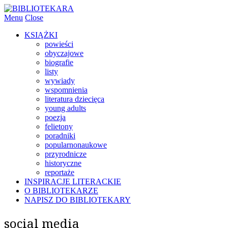
Menu
Close
KSIĄŻKI
powieści
obyczajowe
biografie
listy
wywiady
wspomnienia
literatura dziecięca
young adults
poezja
felietony
poradniki
popularnonaukowe
przyrodnicze
historyczne
reportaże
INSPIRACJE LITERACKIE
O BIBLIOTEKARZE
NAPISZ DO BIBLIOTEKARY
social media