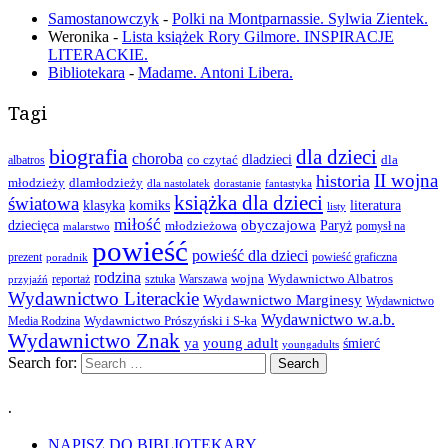
Samostanowczyk
-
Polki na Montparnassie. Sylwia Zientek.
Weronika
-
Lista książek Rory Gilmore. INSPIRACJE
LITERACKIE.
Bibliotekara
-
Madame. Antoni Libera.
Tagi
biografia
dla dzieci
choroba
co czytać
dladzieci
dla
albatros
II wojna
historia
młodzieży
dlamłodzieży
dla nastolatek
dorastanie
fantastyka
książka dla dzieci
światowa
klasyka
komiks
literatura
listy
miłość
obyczajowa
dziecięca
młodzieżowa
Paryż
pomysł na
malarstwo
powieść
powieść dla dzieci
prezent
powieść graficzna
poradnik
rodzina
wojna
Wydawnictwo Albatros
reportaż
sztuka
Warszawa
przyjaźń
Wydawnictwo Literackie
Wydawnictwo Marginesy
Wydawnictwo
Wydawnictwo w.a.b.
Wydawnictwo Prószyński i S-ka
Media Rodzina
Wydawnictwo Znak
ya
young adult
śmierć
youngadults
Search for:
.
NAPISZ DO BIBLIOTEKARY