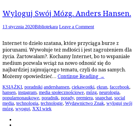
Wyloguj Swój Mózg. Anders Hansen.
13 stycznia 2020
Bibliotekara
Leave a Comment
Internet to dzieło szatana, które przyciąga burze z
piorunami. Wywołuje też mdłości i jest zagrożeniem dla
życia. Żartowałam?. Kochamy Internet, bo to wspaniałe
medium pozwala wciąż na nowo odnosić się do
najbardziej zajmującego tematu, czyli do nas samych.
Możemy opowiedzieć…
Continue Reading
→
KSIĄŻKI
,
poradniki
andershansen
,
ciekawostki
,
ekran
,
faccebook
,
hansen
,
instagram
,
media społecznościowe
,
mózg
,
neurologia
,
popularnonaukowe
,
poradnik
,
porady
,
premiera
,
snapchat
,
social
media
,
technologia
,
technologie
,
Wydawnictwo Znak
,
wyloguj swój
mózg
,
wyoguj
,
XXI wiek