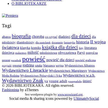
O BIBLIOTEKARZE
Tagi
biografia
dla dzieci
choroba
co czytać
dladzieci
dla
albatros
II wojna
historia
młodzieży
dlamłodzieży
dla nastolatek
dorastanie
fantastyka
książka dla dzieci
światowa
klasyka
komiks
literatura
listy
miłość
obyczajowa
dziecięca
młodzieżowa
Paryż
pomysł na
malarstwo
powieść
powieść dla dzieci
prezent
powieść graficzna
poradnik
rodzina
wojna
Wydawnictwo Albatros
reportaż
sztuka
Warszawa
przyjaźń
Wydawnictwo Literackie
Wydawnictwo Marginesy
Wydawnictwo
Wydawnictwo w.a.b.
Wydawnictwo Prószyński i S-ka
Media Rodzina
Wydawnictwo Znak
ya
young adult
śmierć
youngadults
© 2026 BIBLIOTEKARA. All rights reserved.
Fashionista
by aThemes
Seo wordpress plugin by
www.seowizard.org
.
Social media & sharing icons powered by
UltimatelySocial