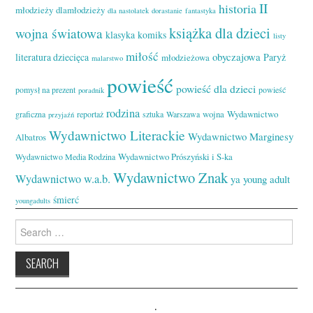
II
historia
młodzieży
dlamłodzieży
dla nastolatek
dorastanie
fantastyka
książka dla dzieci
wojna światowa
klasyka
komiks
listy
miłość
obyczajowa
literatura dziecięca
Paryż
młodzieżowa
malarstwo
powieść
powieść dla dzieci
pomysł na prezent
powieść
poradnik
rodzina
wojna
Wydawnictwo
graficzna
reportaż
sztuka
Warszawa
przyjaźń
Wydawnictwo Literackie
Wydawnictwo Marginesy
Albatros
Wydawnictwo Prószyński i S-ka
Wydawnictwo Media Rodzina
Wydawnictwo Znak
Wydawnictwo w.a.b.
ya
young adult
śmierć
youngadults
Search
for:
.