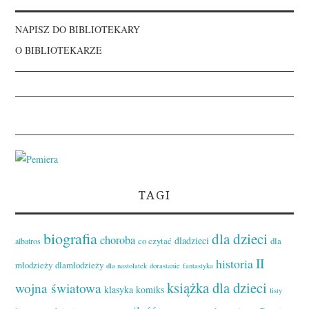
NAPISZ DO BIBLIOTEKARY
O BIBLIOTEKARZE
TAGI
biografia
dla dzieci
choroba
dladzieci
co czytać
dla
albatros
II
historia
młodzieży
dlamłodzieży
dla nastolatek
dorastanie
fantastyka
książka dla dzieci
wojna światowa
klasyka
komiks
listy