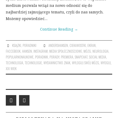
medium pozwala wciąż na nowo odnosić się do
najbardziej zajmującego tematu, czyli do nas samych.
Możemy opowiedzieć…
Continue Reading
→
KSIĄŻKI
,
PORADNIKI
ANDERSHANSEN
,
CIEKAWOSTKI
,
EKRAN
,
FACCEBOOK
,
HANSEN
,
INSTAGRAM
,
MEDIA SPOŁECZNOŚCIOWE
,
MÓZG
,
NEUROLOGIA
,
POPULARNONAUKOWE
,
PORADNIK
,
PORADY
,
PREMIERA
,
SNAPCHAT
,
SOCIAL MEDIA
,
TECHNOLOGIA
,
TECHNOLOGIE
,
WYDAWNICTWO ZNAK
,
WYLOGUJ SWÓJ MÓZG
,
WYOGUJ
,
XXI WIEK