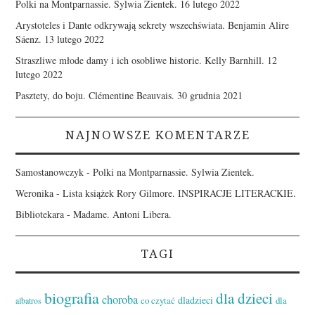
Polki na Montparnassie. Sylwia Zientek.
16 lutego 2022
Arystoteles i Dante odkrywają sekrety wszechświata. Benjamin Alire
Sáenz.
13 lutego 2022
Straszliwe młode damy i ich osobliwe historie. Kelly Barnhill.
12
lutego 2022
Pasztety, do boju. Clémentine Beauvais.
30 grudnia 2021
NAJNOWSZE KOMENTARZE
Samostanowczyk
-
Polki na Montparnassie. Sylwia Zientek.
Weronika
-
Lista książek Rory Gilmore. INSPIRACJE LITERACKIE.
Bibliotekara
-
Madame. Antoni Libera.
TAGI
biografia
dla dzieci
choroba
dladzieci
co czytać
dla
albatros