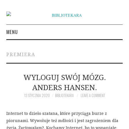
MENU
KSIĄŻKI
PREMIERA
INSPIRACJE LITERACKIE
O BIBLIOTEKARZE
WYLOGUJ SWÓJ MÓZG.
ANDERS HANSEN.
NAPISZ DO BIBLIOTEKARY
13 STYCZNIA 2020
BIBLIOTEKARA
LEAVE A COMMENT
Internet to dzieło szatana, które przyciąga burze z
piorunami. Wywołuje też mdłości i jest zagrożeniem dla
życia. Żartowałam?. Kochamy Internet, bo to wspaniałe