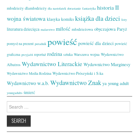
II
historia
młodzieży
dlamłodzieży
dla nastolatek
dorastanie
fantastyka
książka dla dzieci
wojna światowa
klasyka
komiks
listy
miłość
obyczajowa
literatura dziecięca
Paryż
młodzieżowa
malarstwo
powieść
powieść dla dzieci
pomysł na prezent
powieść
poradnik
rodzina
wojna
Wydawnictwo
graficzna
reportaż
sztuka
Warszawa
przyjaźń
Wydawnictwo Literackie
Wydawnictwo Marginesy
Albatros
Wydawnictwo Prószyński i S-ka
Wydawnictwo Media Rodzina
Wydawnictwo Znak
Wydawnictwo w.a.b.
ya
young adult
śmierć
youngadults
Search
for: