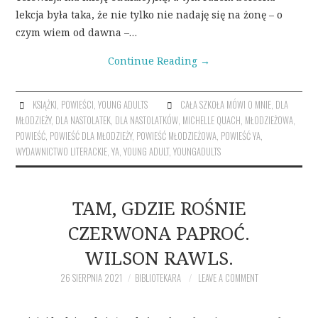
lekcja była taka, że nie tylko nie nadaję się na żonę – o
czym wiem od dawna –…
Continue Reading
→
KSIĄŻKI
,
POWIEŚCI
,
YOUNG ADULTS
CAŁA SZKOŁA MÓWI O MNIE
,
DLA
MŁODZIEŻY
,
DLA NASTOLATEK
,
DLA NASTOLATKÓW
,
MICHELLE QUACH
,
MŁODZIEŻOWA
,
POWIEŚĆ
,
POWIEŚĆ DLA MŁODZIEŻY
,
POWIEŚĆ MŁODZIEŻOWA
,
POWIEŚĆ YA
,
WYDAWNICTWO LITERACKIE
,
YA
,
YOUNG ADULT
,
YOUNGADULTS
TAM, GDZIE ROŚNIE
CZERWONA PAPROĆ.
WILSON RAWLS.
26 SIERPNIA 2021
BIBLIOTEKARA
LEAVE A COMMENT