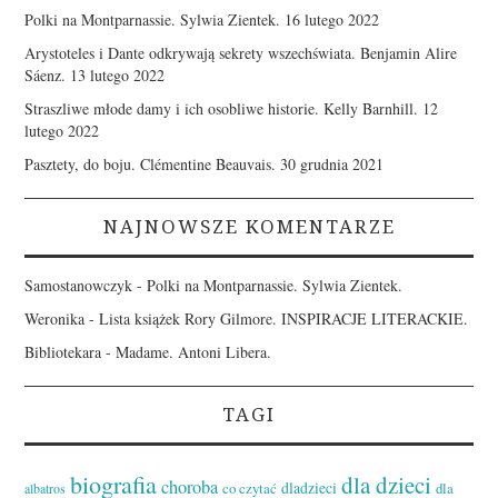
Polki na Montparnassie. Sylwia Zientek.
16 lutego 2022
Arystoteles i Dante odkrywają sekrety wszechświata. Benjamin Alire
Sáenz.
13 lutego 2022
Straszliwe młode damy i ich osobliwe historie. Kelly Barnhill.
12
lutego 2022
Pasztety, do boju. Clémentine Beauvais.
30 grudnia 2021
NAJNOWSZE KOMENTARZE
Samostanowczyk
-
Polki na Montparnassie. Sylwia Zientek.
Weronika
-
Lista książek Rory Gilmore. INSPIRACJE LITERACKIE.
Bibliotekara
-
Madame. Antoni Libera.
TAGI
biografia
dla dzieci
choroba
dladzieci
co czytać
dla
albatros