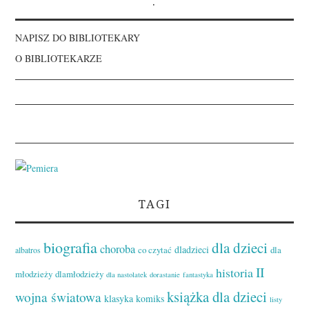
.
NAPISZ DO BIBLIOTEKARY
O BIBLIOTEKARZE
TAGI
biografia
dla dzieci
choroba
dladzieci
co czytać
dla
albatros
II
historia
młodzieży
dlamłodzieży
dla nastolatek
dorastanie
fantastyka
książka dla dzieci
wojna światowa
klasyka
komiks
listy