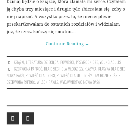
Dzisiaj będzie o książce, która złamała mi serce. Czytałam
ją chyba trzy miesiące i drugie tyle zbierałam się, żeby o
niej napisać. A wszystko przez to, że niecierpliwie
przekartkowałam do ostatnich rozdziałów i widziałam
już, że rzecz kończy się smutno.…
Continue Reading
→
KSIĄŻKI
,
LITERATURA DZIECIĘCA
,
POWIEŚCI
,
PRZYRODNICZE
,
YOUNG ADULTS
CZERWONA PAPROĆ
,
DLA DZIECI
,
DLA MŁODZIEŻY
,
KLASYKA
,
KLASYKA DLA DZIECI
,
NOWA BAŚŃ
,
POWIEŚĆ DLA DZIECI
,
POWIEŚĆ DLA MŁODZIEŻY
,
TAM GDZIE ROŚNIE
CZERWONA PAPROĆ
,
WILSON RAWLS
,
WYDAWNICTWO NOWA BAŚŃ