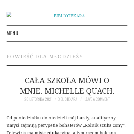
MENU
KSIĄŻKI
POWIEŚĆ DLA MŁODZIEŻY
INSPIRACJE LITERACKIE
O BIBLIOTEKARZE
CAŁA SZKOŁA MÓWI O
MNIE. MICHELLE QUACH.
NAPISZ DO BIBLIOTEKARY
26 LISTOPADA 2021
BIBLIOTEKARA
LEAVE A COMMENT
Od poniedziałku do niedzieli mój hardy, analityczny
umysł zajmują perypetie bohaterów „Rolnik szuka żony”.
Telewizja ma misję edukacyjną, a tym razem bolesna