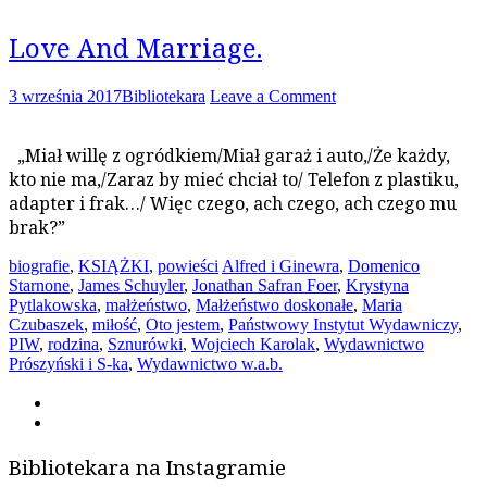
Love And Marriage.
3 września 2017
Bibliotekara
Leave a Comment
„Miał willę z ogródkiem/Miał garaż i auto,/Że każdy,
kto nie ma,/Zaraz by mieć chciał to/ Telefon z plastiku,
adapter i frak…/ Więc czego, ach czego, ach czego mu
brak?”
biografie
,
KSIĄŻKI
,
powieści
Alfred i Ginewra
,
Domenico
Starnone
,
James Schuyler
,
Jonathan Safran Foer
,
Krystyna
Pytlakowska
,
małżeństwo
,
Małżeństwo doskonałe
,
Maria
Czubaszek
,
miłość
,
Oto jestem
,
Państwowy Instytut Wydawniczy
,
PIW
,
rodzina
,
Sznurówki
,
Wojciech Karolak
,
Wydawnictwo
Prószyński i S-ka
,
Wydawnictwo w.a.b.
Bibliotekara na Instagramie