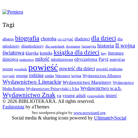
Tagi
biografia
dla dzieci
choroba
co czytać
dladzieci
dla
albatros
II wojna
historia
młodzieży
dlamłodzieży
dla nastolatek
dorastanie
fantastyka
książka dla dzieci
światowa
klasyka
komiks
literatura
listy
miłość
obyczajowa
dziecięca
młodzieżowa
Paryż
pomysł na
malarstwo
powieść
powieść dla dzieci
prezent
powieść graficzna
poradnik
rodzina
wojna
Wydawnictwo Albatros
reportaż
sztuka
Warszawa
przyjaźń
Wydawnictwo Literackie
Wydawnictwo Marginesy
Wydawnictwo
Wydawnictwo w.a.b.
Wydawnictwo Prószyński i S-ka
Media Rodzina
Wydawnictwo Znak
ya
young adult
śmierć
youngadults
© 2026 BIBLIOTEKARA. All rights reserved.
Fashionista
by aThemes
Seo wordpress plugin by
www.seowizard.org
.
Social media & sharing icons powered by
UltimatelySocial