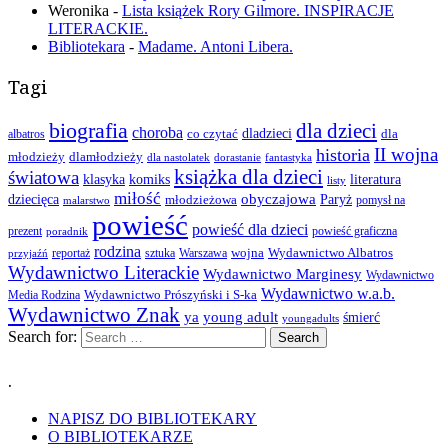
Weronika
-
Lista książek Rory Gilmore. INSPIRACJE
LITERACKIE.
Bibliotekara
-
Madame. Antoni Libera.
Tagi
biografia
dla dzieci
choroba
co czytać
dladzieci
dla
albatros
II wojna
historia
młodzieży
dlamłodzieży
dla nastolatek
dorastanie
fantastyka
książka dla dzieci
światowa
klasyka
komiks
literatura
listy
miłość
obyczajowa
dziecięca
młodzieżowa
Paryż
pomysł na
malarstwo
powieść
powieść dla dzieci
prezent
powieść graficzna
poradnik
rodzina
wojna
Wydawnictwo Albatros
reportaż
sztuka
Warszawa
przyjaźń
Wydawnictwo Literackie
Wydawnictwo Marginesy
Wydawnictwo
Wydawnictwo w.a.b.
Wydawnictwo Prószyński i S-ka
Media Rodzina
Wydawnictwo Znak
ya
young adult
śmierć
youngadults
Search for:
.
NAPISZ DO BIBLIOTEKARY
O BIBLIOTEKARZE