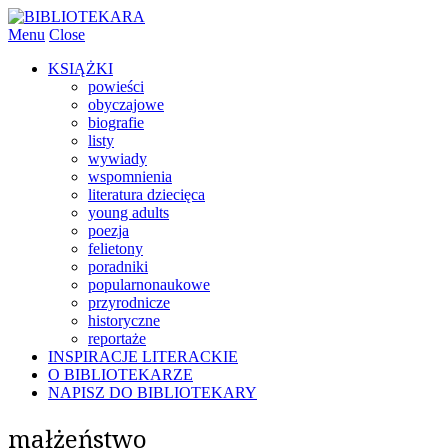
Menu
Close
KSIĄŻKI
powieści
obyczajowe
biografie
listy
wywiady
wspomnienia
literatura dziecięca
young adults
poezja
felietony
poradniki
popularnonaukowe
przyrodnicze
historyczne
reportaże
INSPIRACJE LITERACKIE
O BIBLIOTEKARZE
NAPISZ DO BIBLIOTEKARY
małżeństwo