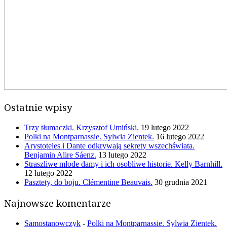
Ostatnie wpisy
Trzy tłumaczki. Krzysztof Umiński.
19 lutego 2022
Polki na Montparnassie. Sylwia Zientek.
16 lutego 2022
Arystoteles i Dante odkrywają sekrety wszechświata.
Benjamin Alire Sáenz.
13 lutego 2022
Straszliwe młode damy i ich osobliwe historie. Kelly Barnhill.
12 lutego 2022
Pasztety, do boju. Clémentine Beauvais.
30 grudnia 2021
Najnowsze komentarze
Samostanowczyk
-
Polki na Montparnassie. Sylwia Zientek.