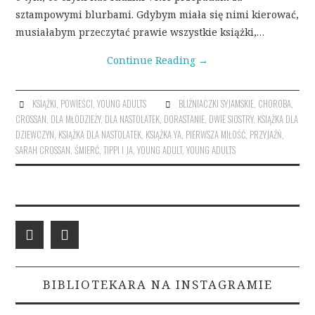
sztampowymi blurbami. Gdybym miała się nimi kierować,
musiałabym przeczytać prawie wszystkie książki,…
Continue Reading
→
KSIĄŻKI
,
POWIEŚCI
,
YOUNG ADULTS
BLIŹNIACZKI SYJAMSKIE
,
CHOROBA
,
CROSSAN
,
DLA MŁODZIEŻY
,
DLA NASTOLATEK
,
DORASTANIE
,
DWIE SIOSTRY
,
KSIĄŻKA DLA
DZIEWCZYN
,
KSIĄŻKA DLA NASTOLATEK
,
KSIĄŻKA YA
,
PIERWSZA MIŁOŚĆ
,
PRZYJAŹŃ
,
SARAH CROSSAN
,
ŚMIERĆ
,
TIPPI I JA
,
YOUNG ADULT
,
YOUNG ADULTS
BIBLIOTEKARA NA INSTAGRAMIE