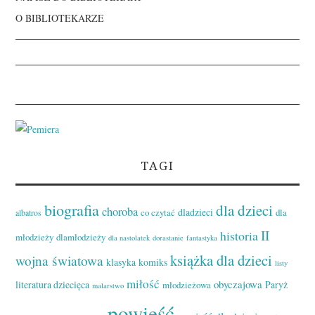
O BIBLIOTEKARZE
TAGI
biografia
dla dzieci
choroba
dladzieci
co czytać
dla
albatros
II
historia
młodzieży
dlamłodzieży
dla nastolatek
dorastanie
fantastyka
książka dla dzieci
wojna światowa
klasyka
komiks
listy
miłość
obyczajowa
literatura dziecięca
Paryż
młodzieżowa
malarstwo
powieść