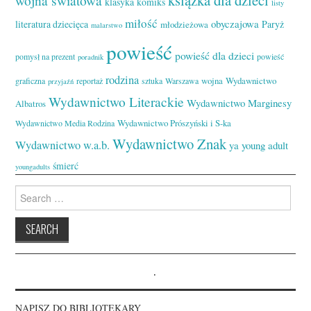
wojna światowa
klasyka
komiks
listy
miłość
obyczajowa
literatura dziecięca
Paryż
młodzieżowa
malarstwo
powieść
powieść dla dzieci
pomysł na prezent
powieść
poradnik
rodzina
wojna
Wydawnictwo
graficzna
reportaż
sztuka
Warszawa
przyjaźń
Wydawnictwo Literackie
Wydawnictwo Marginesy
Albatros
Wydawnictwo Prószyński i S-ka
Wydawnictwo Media Rodzina
Wydawnictwo Znak
Wydawnictwo w.a.b.
ya
young adult
śmierć
youngadults
Search
for:
.
NAPISZ DO BIBLIOTEKARY