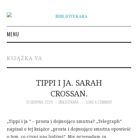
MENU
KSIĄŻKI
KSIĄŻKA YA
INSPIRACJE LITERACKIE
O BIBLIOTEKARZE
TIPPI I JA. SARAH
CROSSAN.
NAPISZ DO BIBLIOTEKARY
19 SIERPNIA 2020
BIBLIOTEKARA
LEAVE A COMMENT
„Tippi i ja ” – prosta i dojmująco smutna? „Telegraph”
napisał o tej książce „prosta i dojmująco smutna opowieść
o tym, co czyni nas ludźmi”. Nie przepadam za