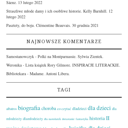
Sáenz.
13 lutego 2022
Straszliwe młode damy i ich osobliwe historie. Kelly Barnhill.
12
lutego 2022
Pasztety, do boju. Clémentine Beauvais.
30 grudnia 2021
NAJNOWSZE KOMENTARZE
Samostanowczyk
-
Polki na Montparnassie. Sylwia Zientek.
Weronika
-
Lista książek Rory Gilmore. INSPIRACJE LITERACKIE.
Bibliotekara
-
Madame. Antoni Libera.
TAGI
biografia
dla dzieci
choroba
dladzieci
co czytać
dla
albatros
II
historia
młodzieży
dlamłodzieży
dla nastolatek
dorastanie
fantastyka
książka dla dzieci