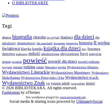
O BIBLIOTEKARZE
Tagi
biografia
dla dzieci
choroba
co czytać
dladzieci
dla
albatros
II wojna
historia
młodzieży
dlamłodzieży
dla nastolatek
dorastanie
fantastyka
książka dla dzieci
światowa
klasyka
komiks
literatura
listy
miłość
obyczajowa
dziecięca
młodzieżowa
Paryż
pomysł na
malarstwo
powieść
powieść dla dzieci
prezent
powieść graficzna
poradnik
rodzina
wojna
Wydawnictwo Albatros
reportaż
sztuka
Warszawa
przyjaźń
Wydawnictwo Literackie
Wydawnictwo Marginesy
Wydawnictwo
Wydawnictwo w.a.b.
Wydawnictwo Prószyński i S-ka
Media Rodzina
Wydawnictwo Znak
ya
young adult
śmierć
youngadults
© 2026 BIBLIOTEKARA. All rights reserved.
Fashionista
by aThemes
Seo wordpress plugin by
www.seowizard.org
.
Social media & sharing icons powered by
UltimatelySocial