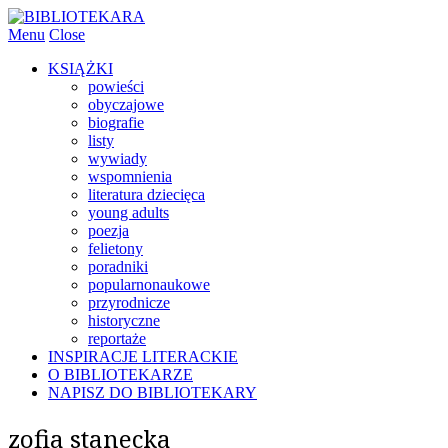
Menu
Close
KSIĄŻKI
powieści
obyczajowe
biografie
listy
wywiady
wspomnienia
literatura dziecięca
young adults
poezja
felietony
poradniki
popularnonaukowe
przyrodnicze
historyczne
reportaże
INSPIRACJE LITERACKIE
O BIBLIOTEKARZE
NAPISZ DO BIBLIOTEKARY
zofia stanecka