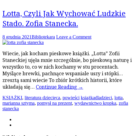
Lotta, Czyli Jak Wychować Ludzkie
Stado. Zofia Stanecka.
8 grudnia 2021
Bibliotekara
Leave a Comment
Wiecie, jak kocham pieskowe książki. „Lotta” Zofii
Staneckiej ujęła mnie szczególnie, bo pieskową naturę i
wszystko to, co w nich kochamy w stu procentach.
Myślące brewki, pachnące wspaniale uszy i stópki…
zresztą sami wiecie To zbiór krótkich historii, które
układają się…
Continue Reading
→
KSIĄŻKI
,
literatura dziecięca
,
powieści
książkadladzieci
,
lotta
,
marianna sztyma
,
pomysł na prezent
,
wydawnictwo kropka
,
zofia
stanecka