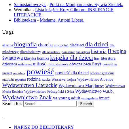
Samostanowczyk
-
Polki na Montparnassie. Sylwia Zientek.
Weronika
-
Lista książek Rory Gilmore. INSPIRACJE
LITERACKIE.
Bibliotekara
-
Madame. Antoni Libera.
Tagi
biografia
dla dzieci
choroba
co czytać
dladzieci
dla
albatros
II wojna
historia
młodzieży
dlamłodzieży
dla nastolatek
dorastanie
fantastyka
książka dla dzieci
światowa
klasyka
komiks
literatura
listy
miłość
obyczajowa
dziecięca
młodzieżowa
Paryż
pomysł na
malarstwo
powieść
powieść dla dzieci
prezent
powieść graficzna
poradnik
rodzina
wojna
Wydawnictwo Albatros
reportaż
sztuka
Warszawa
przyjaźń
Wydawnictwo Literackie
Wydawnictwo Marginesy
Wydawnictwo
Wydawnictwo w.a.b.
Wydawnictwo Prószyński i S-ka
Media Rodzina
Wydawnictwo Znak
ya
young adult
śmierć
youngadults
Search for:
.
NAPISZ DO BIBLIOTEKARY