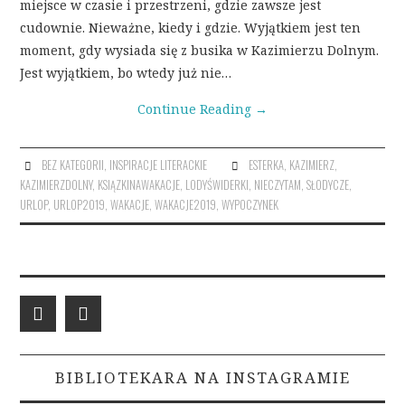
miejsce w czasie i przestrzeni, gdzie zawsze jest
cudownie. Nieważne, kiedy i gdzie. Wyjątkiem jest ten
moment, gdy wysiada się z busika w Kazimierzu Dolnym.
Jest wyjątkiem, bo wtedy już nie…
Continue Reading
→
BEZ KATEGORII
,
INSPIRACJE LITERACKIE
ESTERKA
,
KAZIMIERZ
,
KAZIMIERZDOLNY
,
KSIĄZKINAWAKACJE
,
LODYŚWIDERKI
,
NIECZYTAM
,
SŁODYCZE
,
URLOP
,
URLOP2019
,
WAKACJE
,
WAKACJE2019
,
WYPOCZYNEK
BIBLIOTEKARA NA INSTAGRAMIE