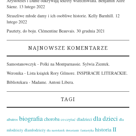
Arystoteles i Dante odkrywają sekrety wszechświata. Benjamin Alire
Sáenz.
13 lutego 2022
Straszliwe młode damy i ich osobliwe historie. Kelly Barnhill.
12
lutego 2022
Pasztety, do boju. Clémentine Beauvais.
30 grudnia 2021
NAJNOWSZE KOMENTARZE
Samostanowczyk
-
Polki na Montparnassie. Sylwia Zientek.
Weronika
-
Lista książek Rory Gilmore. INSPIRACJE LITERACKIE.
Bibliotekara
-
Madame. Antoni Libera.
TAGI
biografia
dla dzieci
choroba
dladzieci
co czytać
dla
albatros
II
historia
młodzieży
dlamłodzieży
dla nastolatek
dorastanie
fantastyka