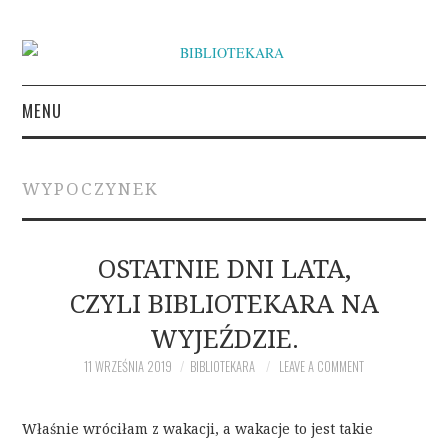
MENU
KSIĄŻKI
WYPOCZYNEK
INSPIRACJE LITERACKIE
O BIBLIOTEKARZE
OSTATNIE DNI LATA,
CZYLI BIBLIOTEKARA NA
NAPISZ DO BIBLIOTEKARY
WYJEŹDZIE.
11 WRZEŚNIA 2019
BIBLIOTEKARA
LEAVE A COMMENT
Właśnie wróciłam z wakacji, a wakacje to jest takie