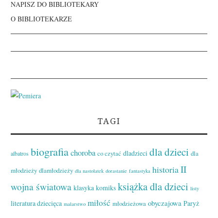
NAPISZ DO BIBLIOTEKARY
O BIBLIOTEKARZE
TAGI
biografia
dla dzieci
choroba
dladzieci
co czytać
dla
albatros
II
historia
młodzieży
dlamłodzieży
dla nastolatek
dorastanie
fantastyka
książka dla dzieci
wojna światowa
klasyka
komiks
listy
miłość
obyczajowa
literatura dziecięca
Paryż
młodzieżowa
malarstwo