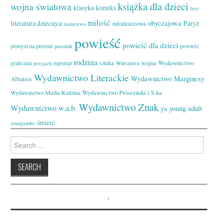
książka dla dzieci
wojna światowa
klasyka
komiks
listy
miłość
obyczajowa
literatura dziecięca
Paryż
młodzieżowa
malarstwo
powieść
powieść dla dzieci
pomysł na prezent
powieść
poradnik
rodzina
wojna
Wydawnictwo
graficzna
reportaż
sztuka
Warszawa
przyjaźń
Wydawnictwo Literackie
Wydawnictwo Marginesy
Albatros
Wydawnictwo Prószyński i S-ka
Wydawnictwo Media Rodzina
Wydawnictwo Znak
Wydawnictwo w.a.b.
ya
young adult
śmierć
youngadults
Search
for:
.