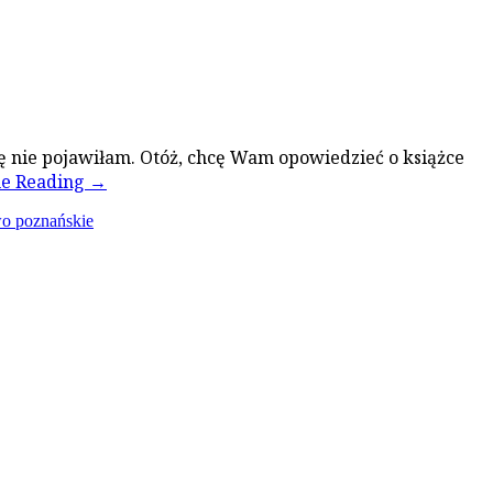
ię nie pojawiłam. Otóż, chcę Wam opowiedzieć o książce
ue Reading
→
o poznańskie