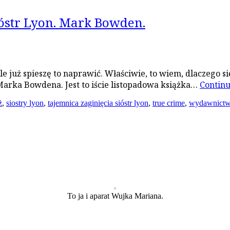
ióstr Lyon. Mark Bowden.
e już spieszę to naprawić. Właściwie, to wiem, dlaczego s
a Marka Bowdena. Jest to iście listopadowa książka…
Contin
ż
,
siostry lyon
,
tajemnica zaginięcia sióstr lyon
,
true crime
,
wydawnictw
To ja i aparat Wujka Mariana.