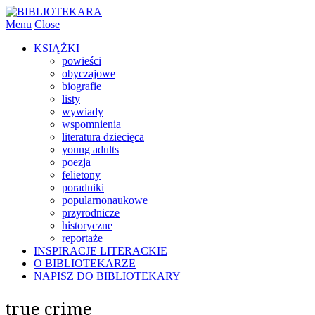
Menu
Close
KSIĄŻKI
powieści
obyczajowe
biografie
listy
wywiady
wspomnienia
literatura dziecięca
young adults
poezja
felietony
poradniki
popularnonaukowe
przyrodnicze
historyczne
reportaże
INSPIRACJE LITERACKIE
O BIBLIOTEKARZE
NAPISZ DO BIBLIOTEKARY
true crime