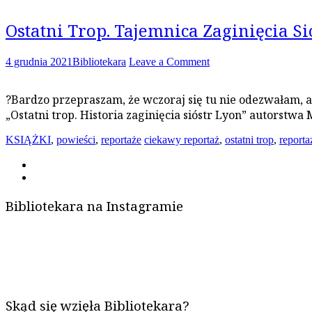
Ostatni Trop. Tajemnica Zaginięcia S
4 grudnia 2021
Bibliotekara
Leave a Comment
?Bardzo przepraszam, że wczoraj się tu nie odezwałam, al
„Ostatni trop. Historia zaginięcia sióstr Lyon” autorstw
KSIĄŻKI
,
powieści
,
reportaże
ciekawy reportaż
,
ostatni trop
,
reporta
Bibliotekara na Instagramie
Skąd się wzięła Bibliotekara?