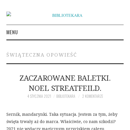
MENU
KSIĄŻKI
ŚWIĄTECZNA OPOWIEŚĆ
INSPIRACJE LITERACKIE
O BIBLIOTEKARZE
ZACZAROWANE BALETKI.
NOEL STREATFEILD.
NAPISZ DO BIBLIOTEKARY
4 STYCZNIA 2021
BIBLIOTEKARA
2 KOMENTARZE
Sernik, mandarynki. Taka sytuacja. Jestem za tym, żeby
święta trwały aż do marca. Właściwie, co nam szkodzi?
2021 nie wyłączy magicznym przyciskiem całego