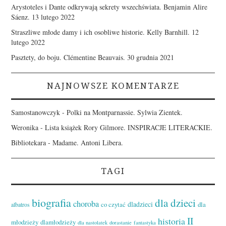
Arystoteles i Dante odkrywają sekrety wszechświata. Benjamin Alire
Sáenz.
13 lutego 2022
Straszliwe młode damy i ich osobliwe historie. Kelly Barnhill.
12
lutego 2022
Pasztety, do boju. Clémentine Beauvais.
30 grudnia 2021
NAJNOWSZE KOMENTARZE
Samostanowczyk
-
Polki na Montparnassie. Sylwia Zientek.
Weronika
-
Lista książek Rory Gilmore. INSPIRACJE LITERACKIE.
Bibliotekara
-
Madame. Antoni Libera.
TAGI
biografia
dla dzieci
choroba
dladzieci
co czytać
dla
albatros
II
historia
młodzieży
dlamłodzieży
dla nastolatek
dorastanie
fantastyka