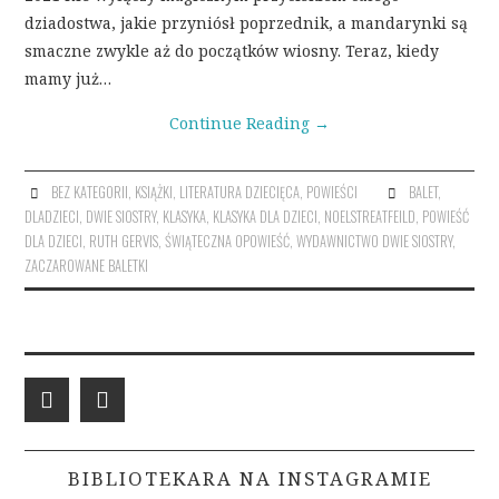
dziadostwa, jakie przyniósł poprzednik, a mandarynki są
smaczne zwykle aż do początków wiosny. Teraz, kiedy
mamy już…
Continue Reading
→
BEZ KATEGORII
,
KSIĄŻKI
,
LITERATURA DZIECIĘCA
,
POWIEŚCI
BALET
,
DLADZIECI
,
DWIE SIOSTRY
,
KLASYKA
,
KLASYKA DLA DZIECI
,
NOELSTREATFEILD
,
POWIEŚĆ
DLA DZIECI
,
RUTH GERVIS
,
ŚWIĄTECZNA OPOWIEŚĆ
,
WYDAWNICTWO DWIE SIOSTRY
,
ZACZAROWANE BALETKI
BIBLIOTEKARA NA INSTAGRAMIE