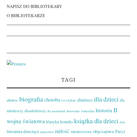
NAPISZ DO BIBLIOTEKARY
O BIBLIOTEKARZE
TAGI
biografia
dla dzieci
choroba
dladzieci
co czytać
dla
albatros
II
historia
młodzieży
dlamłodzieży
dla nastolatek
dorastanie
fantastyka
książka dla dzieci
wojna światowa
klasyka
komiks
listy
miłość
obyczajowa
literatura dziecięca
Paryż
młodzieżowa
malarstwo