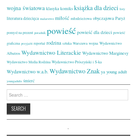
książka dla dzieci
wojna światowa
klasyka
komiks
listy
miłość
obyczajowa
literatura dziecięca
Paryż
młodzieżowa
malarstwo
powieść
powieść dla dzieci
pomysł na prezent
powieść
poradnik
rodzina
wojna
Wydawnictwo
graficzna
reportaż
sztuka
Warszawa
przyjaźń
Wydawnictwo Literackie
Wydawnictwo Marginesy
Albatros
Wydawnictwo Prószyński i S-ka
Wydawnictwo Media Rodzina
Wydawnictwo Znak
Wydawnictwo w.a.b.
ya
young adult
śmierć
youngadults
Search
for:
.