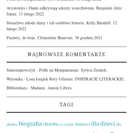
Arystoteles i Dante odkrywają sekrety wszechświata. Benjamin Alire
Sáenz.
13 lutego 2022
Straszliwe młode damy i ich osobliwe historie. Kelly Barnhill.
12
lutego 2022
Pasztety, do boju. Clémentine Beauvais.
30 grudnia 2021
NAJNOWSZE KOMENTARZE
Samostanowczyk
-
Polki na Montparnassie. Sylwia Zientek.
Weronika
-
Lista książek Rory Gilmore. INSPIRACJE LITERACKIE.
Bibliotekara
-
Madame. Antoni Libera.
TAGI
biografia
dla dzieci
choroba
dladzieci
co czytać
dla
albatros