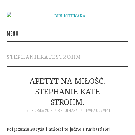
MENU
KSIĄŻKI
STEPHANIEKATESTROHM
INSPIRACJE LITERACKIE
O BIBLIOTEKARZE
APETYT NA MIŁOŚĆ.
STEPHANIE KATE
NAPISZ DO BIBLIOTEKARY
STROHM.
15 LISTOPADA 2019
BIBLIOTEKARA
LEAVE A COMMENT
Połączenie Paryża i miłości to jedno z najbardziej