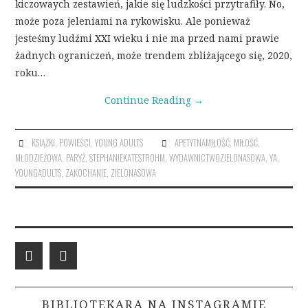
kiczowaych zestawień, jakie się ludzkości przytrafiły. No,
może poza jeleniami na rykowisku. Ale ponieważ
jesteśmy ludźmi XXI wieku i nie ma przed nami prawie
żadnych ograniczeń, może trendem zbliżającego się, 2020,
roku…
Continue Reading
→
KSIĄŻKI
,
POWIEŚCI
,
YOUNG ADULTS
APETYTNAMIŁOŚĆ
,
MIŁOŚĆ
,
MŁODZIEŻOWA
,
PARYŻ
,
STEPHANIEKATESTROHM
,
WYDAWNICTWOZIELONASOWA
,
YA
,
YOUNGADULTS
,
ZAKOCHANIE
,
ZIELONASOWA
BIBLIOTEKARA NA INSTAGRAMIE