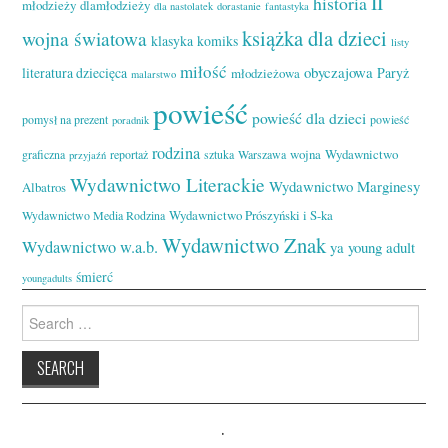
II
historia
młodzieży
dlamłodzieży
dla nastolatek
dorastanie
fantastyka
książka dla dzieci
wojna światowa
klasyka
komiks
listy
miłość
obyczajowa
literatura dziecięca
Paryż
młodzieżowa
malarstwo
powieść
powieść dla dzieci
pomysł na prezent
powieść
poradnik
rodzina
wojna
Wydawnictwo
graficzna
reportaż
sztuka
Warszawa
przyjaźń
Wydawnictwo Literackie
Wydawnictwo Marginesy
Albatros
Wydawnictwo Prószyński i S-ka
Wydawnictwo Media Rodzina
Wydawnictwo Znak
Wydawnictwo w.a.b.
ya
young adult
śmierć
youngadults
Search
for:
.