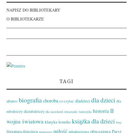
NAPISZ DO BIBLIOTEKARY
O BIBLIOTEKARZE
TAGI
biografia
dla dzieci
choroba
dladzieci
co czytać
dla
albatros
II
historia
młodzieży
dlamłodzieży
dla nastolatek
dorastanie
fantastyka
książka dla dzieci
wojna światowa
klasyka
komiks
listy
miłość
obyczajowa
literatura dziecięca
Paryż
młodzieżowa
malarstwo