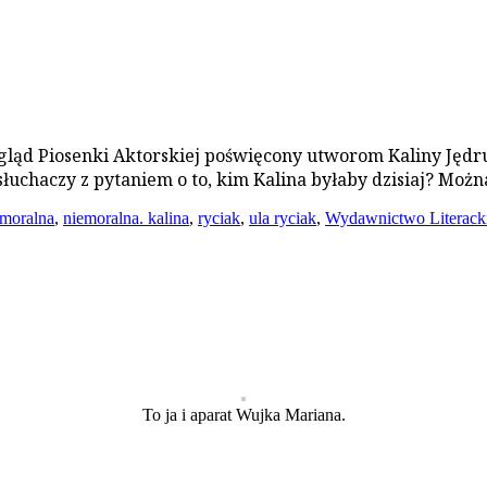
zegląd Piosenki Aktorskiej poświęcony utworom Kaliny Ję
 słuchaczy z pytaniem o to, kim Kalina byłaby dzisiaj? Mo
emoralna
,
niemoralna. kalina
,
ryciak
,
ula ryciak
,
Wydawnictwo Literack
To ja i aparat Wujka Mariana.