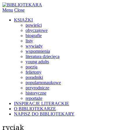
Menu
Close
KSIĄŻKI
powieści
obyczajowe
biografie
listy
wywiady
wspomnienia
literatura dziecięca
young adults
poezja
felietony
poradniki
popularnonaukowe
przyrodnicze
historyczne
reportaże
INSPIRACJE LITERACKIE
O BIBLIOTEKARZE
NAPISZ DO BIBLIOTEKARY
ryciak