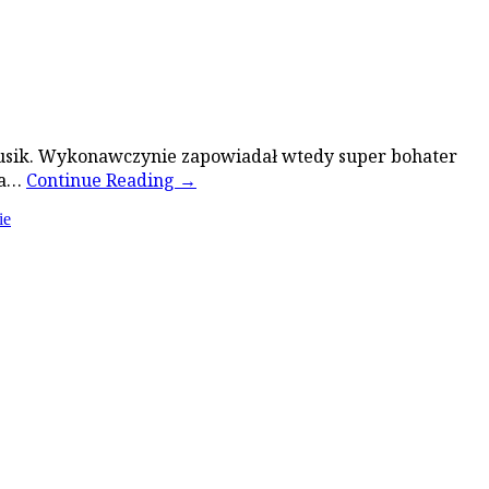
drusik. Wykonawczynie zapowiadał wtedy super bohater
żna…
Continue Reading
→
ie