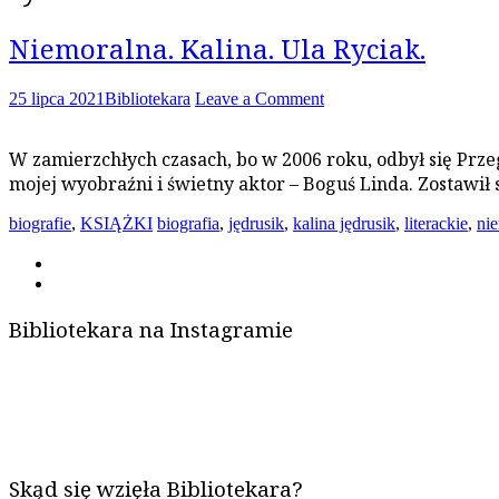
Niemoralna. Kalina. Ula Ryciak.
25 lipca 2021
Bibliotekara
Leave a Comment
W zamierzchłych czasach, bo w 2006 roku, odbył się Pr
mojej wyobraźni i świetny aktor – Boguś Linda. Zostawił
biografie
,
KSIĄŻKI
biografia
,
jędrusik
,
kalina jędrusik
,
literackie
,
ni
Bibliotekara na Instagramie
Skąd się wzięła Bibliotekara?