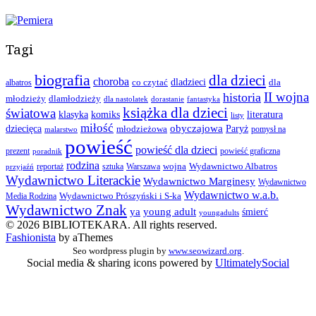
Tagi
biografia
dla dzieci
choroba
co czytać
dladzieci
dla
albatros
II wojna
historia
młodzieży
dlamłodzieży
dla nastolatek
dorastanie
fantastyka
książka dla dzieci
światowa
klasyka
komiks
literatura
listy
miłość
obyczajowa
dziecięca
młodzieżowa
Paryż
pomysł na
malarstwo
powieść
powieść dla dzieci
prezent
powieść graficzna
poradnik
rodzina
wojna
Wydawnictwo Albatros
reportaż
sztuka
Warszawa
przyjaźń
Wydawnictwo Literackie
Wydawnictwo Marginesy
Wydawnictwo
Wydawnictwo w.a.b.
Wydawnictwo Prószyński i S-ka
Media Rodzina
Wydawnictwo Znak
ya
young adult
śmierć
youngadults
© 2026 BIBLIOTEKARA. All rights reserved.
Fashionista
by aThemes
Seo wordpress plugin by
www.seowizard.org
.
Social media & sharing icons powered by
UltimatelySocial