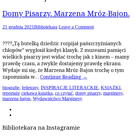
Domy Pisarzy. Marzena Mróz-Bajon.
21 grudnia 2021
Bibliotekara
Leave a Comment
??‍??„Tą butelką dziedzic rozpijał pańszczyźnianych
chłopów” wygłosił kiedyś klasyk. Z muzeami pamięci
wielkich pisarzy jest widać trochę jak z kinem – mamy
prawdę czasu, a zwykle dostajemy prawdę ekranu.
Wydaje mi się, że Marzena Mróz-Bajon trochę o tym
zapomniała w…
Continue Reading
→
biografie
,
felietony
,
INSPIRACJE LITERACKIE
,
KSIĄŻKI
,
reportaże
ciekawa książka
,
co czytać
,
domy pisarzy
,
marginesy
,
marzena bajon
,
Wydawnictwo Marginesy
Bibliotekara na Instagramie