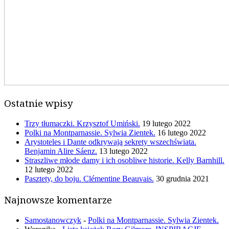
Ostatnie wpisy
Trzy tłumaczki. Krzysztof Umiński.
19 lutego 2022
Polki na Montparnassie. Sylwia Zientek.
16 lutego 2022
Arystoteles i Dante odkrywają sekrety wszechświata.
Benjamin Alire Sáenz.
13 lutego 2022
Straszliwe młode damy i ich osobliwe historie. Kelly Barnhill.
12 lutego 2022
Pasztety, do boju. Clémentine Beauvais.
30 grudnia 2021
Najnowsze komentarze
Samostanowczyk
-
Polki na Montparnassie. Sylwia Zientek.