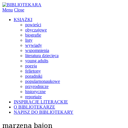
Menu
Close
KSIĄŻKI
powieści
obyczajowe
biografie
listy
wywiady
wspomnienia
literatura dziecięca
young adults
poezja
felietony
poradniki
popularnonaukowe
przyrodnicze
historyczne
reportaże
INSPIRACJE LITERACKIE
O BIBLIOTEKARZE
NAPISZ DO BIBLIOTEKARY
marzena bajon