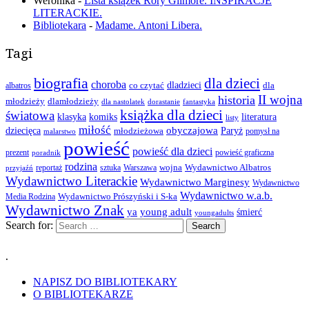
Weronika
-
Lista książek Rory Gilmore. INSPIRACJE
LITERACKIE.
Bibliotekara
-
Madame. Antoni Libera.
Tagi
biografia
dla dzieci
choroba
co czytać
dladzieci
dla
albatros
II wojna
historia
młodzieży
dlamłodzieży
dla nastolatek
dorastanie
fantastyka
książka dla dzieci
światowa
klasyka
komiks
literatura
listy
miłość
obyczajowa
dziecięca
młodzieżowa
Paryż
pomysł na
malarstwo
powieść
powieść dla dzieci
prezent
powieść graficzna
poradnik
rodzina
wojna
Wydawnictwo Albatros
reportaż
sztuka
Warszawa
przyjaźń
Wydawnictwo Literackie
Wydawnictwo Marginesy
Wydawnictwo
Wydawnictwo w.a.b.
Wydawnictwo Prószyński i S-ka
Media Rodzina
Wydawnictwo Znak
ya
young adult
śmierć
youngadults
Search for:
.
NAPISZ DO BIBLIOTEKARY
O BIBLIOTEKARZE