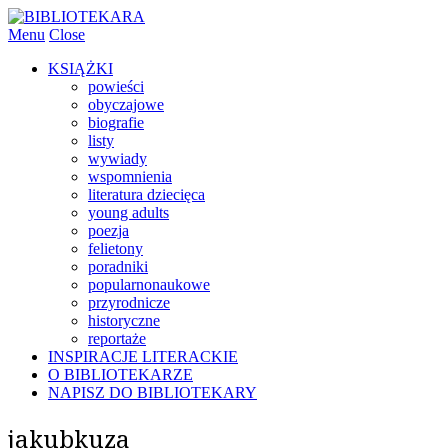
Menu
Close
KSIĄŻKI
powieści
obyczajowe
biografie
listy
wywiady
wspomnienia
literatura dziecięca
young adults
poezja
felietony
poradniki
popularnonaukowe
przyrodnicze
historyczne
reportaże
INSPIRACJE LITERACKIE
O BIBLIOTEKARZE
NAPISZ DO BIBLIOTEKARY
jakubkuza