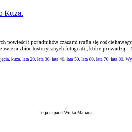
b Kuza.
ch powieści i poradników czasami trafia się coś ciekawego 
 zawiera zbiór historycznych fotografii, które prowadzą…
jęcia
,
kuza
,
lata 20
,
lata 30
,
lata 40
,
lata 50
,
lata 60
,
lata 70
,
lata 80
,
Wy
To ja i aparat Wujka Mariana.