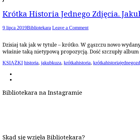
Krótka Historia Jednego Zdjęcia. Jaku
9 lipca 2019
Bibliotekara
Leave a Comment
Dzisiaj tak jak w tytule – krótko. W gąszczu nowo wydany
właśnie taką nietypową propozycją. Dość szczupły album
KSIĄŻKI
historia
,
jakubkuza
,
krótkahistoria
,
krótkahistoriajednegozd
Bibliotekara na Instagramie
Skąd się wzięła Bibliotekara?