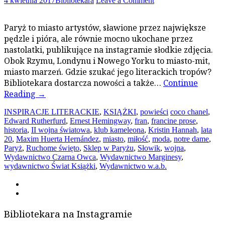
4 kwietnia 2017
Bibliotekara
Leave a Comment
Paryż to miasto artystów, sławione przez największe
pędzle i pióra, ale równie mocno ukochane przez
nastolatki, publikujące na instagramie słodkie zdjęcia.
Obok Rzymu, Londynu i Nowego Yorku to miasto-mit,
miasto marzeń. Gdzie szukać jego literackich tropów?
Bibliotekara dostarcza nowości a także…
Continue
Reading
→
INSPIRACJE LITERACKIE
,
KSIĄŻKI
,
powieści
coco chanel
,
Edward Rutherfurd
,
Ernest Hemingway
,
fran
,
francine prose
,
historia
,
II wojna światowa
,
klub kameleona
,
Kristin Hannah
,
lata
20
,
Maxim Huerta Hernández
,
miasto
,
miłość
,
moda
,
notre dame
,
Paryż
,
Ruchome święto
,
Sklep w Paryżu
,
Słowik
,
wojna
,
Wydawnictwo Czarna Owca
,
Wydawnictwo Marginesy
,
wydawnictwo Świat Książki
,
Wydawnictwo w.a.b.
Bibliotekara na Instagramie