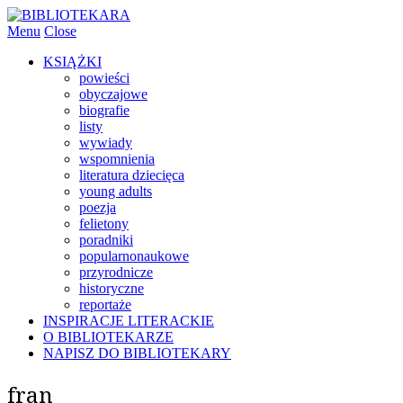
Menu
Close
KSIĄŻKI
powieści
obyczajowe
biografie
listy
wywiady
wspomnienia
literatura dziecięca
young adults
poezja
felietony
poradniki
popularnonaukowe
przyrodnicze
historyczne
reportaże
INSPIRACJE LITERACKIE
O BIBLIOTEKARZE
NAPISZ DO BIBLIOTEKARY
fran