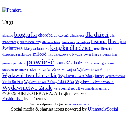
Tagi
biografia
dla dzieci
choroba
co czytać
dladzieci
dla
albatros
II wojna
historia
młodzieży
dlamłodzieży
dla nastolatek
dorastanie
fantastyka
książka dla dzieci
światowa
klasyka
komiks
literatura
listy
miłość
obyczajowa
dziecięca
młodzieżowa
Paryż
pomysł na
malarstwo
powieść
powieść dla dzieci
prezent
powieść graficzna
poradnik
rodzina
wojna
Wydawnictwo Albatros
reportaż
sztuka
Warszawa
przyjaźń
Wydawnictwo Literackie
Wydawnictwo Marginesy
Wydawnictwo
Wydawnictwo w.a.b.
Wydawnictwo Prószyński i S-ka
Media Rodzina
Wydawnictwo Znak
ya
young adult
śmierć
youngadults
© 2026 BIBLIOTEKARA. All rights reserved.
Fashionista
by aThemes
Seo wordpress plugin by
www.seowizard.org
.
Social media & sharing icons powered by
UltimatelySocial