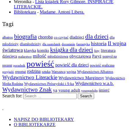
Weronika
-
Lista książek Rory Gilmore. INSPIRACJE
LITERACKIE.
Bibliotekara
-
Madame. Antoni Libera.
Tagi
biografia
dla dzieci
choroba
co czytać
dladzieci
dla
albatros
II wojna
historia
młodzieży
dlamłodzieży
dla nastolatek
dorastanie
fantastyka
książka dla dzieci
światowa
klasyka
komiks
literatura
listy
miłość
obyczajowa
dziecięca
młodzieżowa
Paryż
pomysł na
malarstwo
powieść
powieść dla dzieci
prezent
powieść graficzna
poradnik
rodzina
wojna
Wydawnictwo Albatros
reportaż
sztuka
Warszawa
przyjaźń
Wydawnictwo Literackie
Wydawnictwo Marginesy
Wydawnictwo
Wydawnictwo w.a.b.
Wydawnictwo Prószyński i S-ka
Media Rodzina
Wydawnictwo Znak
ya
young adult
śmierć
youngadults
Search for:
.
NAPISZ DO BIBLIOTEKARY
O BIBLIOTEKARZE