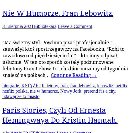
Nie W Humorze. Fran Lebowitz.
31 sierpnia 2021
Bibliotekara
Leave a Comment
“Ma świetny styl. Powinna pisać profesjonalnie.” –
zauważył ktoś spostrzegawczy na Facebooku. “Robi to
zawodowo od pięćdziesięciu lat” – kto inny odpisał
usłużnie. W ten oto sposób zostały podsumowane
felietony Fran Lebowitz. Ich zbiór możemy od tygodnia
znaleźć na półkach…
Continue Reading
→
biografie
,
KSIĄŻKI
felietony
,
fran
,
fran lebowitz
,
lebowitz
,
netflix
,
netflix polska
,
nie w humorze
,
Nowy Jork
,
prerend it's a city
,
udawaj że to miasto
Paris Stories, Czyli Od Ernesta
Hemingwaya Do Kristin Hannah.