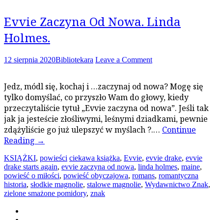
Evvie Zaczyna Od Nowa. Linda
Holmes.
12 sierpnia 2020
Bibliotekara
Leave a Comment
Jedz, módl się, kochaj i …zaczynaj od nowa? Mogę się
tylko domyślać, co przyszło Wam do głowy, kiedy
przeczytaliście tytuł „Evvie zaczyna od nowa”. Jeśli tak
jak ja jesteście złośliwymi, leśnymi dziadkami, pewnie
zdążyliście go już ulepszyć w myślach ?.…
Continue
Reading
→
KSIĄŻKI
,
powieści
ciekawa książka
,
Evvie
,
evvie drake
,
evvie
drake starts again
,
evvie zaczyna od nowa
,
linda holmes
,
maine
,
powieść o miłości
,
powieść obyczajowa
,
romans
,
romantyczna
historia
,
słodkie magnolie
,
stalowe magnolie
,
Wydawnictwo Znak
,
zielone smażone pomidory
,
znak