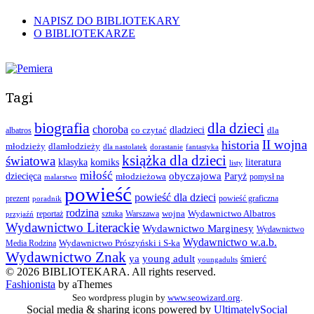
NAPISZ DO BIBLIOTEKARY
O BIBLIOTEKARZE
Tagi
biografia
dla dzieci
choroba
co czytać
dladzieci
dla
albatros
II wojna
historia
młodzieży
dlamłodzieży
dla nastolatek
dorastanie
fantastyka
książka dla dzieci
światowa
klasyka
komiks
literatura
listy
miłość
obyczajowa
dziecięca
młodzieżowa
Paryż
pomysł na
malarstwo
powieść
powieść dla dzieci
prezent
powieść graficzna
poradnik
rodzina
wojna
Wydawnictwo Albatros
reportaż
sztuka
Warszawa
przyjaźń
Wydawnictwo Literackie
Wydawnictwo Marginesy
Wydawnictwo
Wydawnictwo w.a.b.
Wydawnictwo Prószyński i S-ka
Media Rodzina
Wydawnictwo Znak
ya
young adult
śmierć
youngadults
© 2026 BIBLIOTEKARA. All rights reserved.
Fashionista
by aThemes
Seo wordpress plugin by
www.seowizard.org
.
Social media & sharing icons powered by
UltimatelySocial