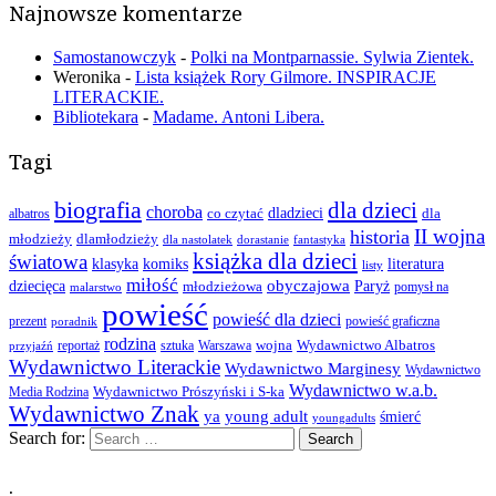
Najnowsze komentarze
Samostanowczyk
-
Polki na Montparnassie. Sylwia Zientek.
Weronika
-
Lista książek Rory Gilmore. INSPIRACJE
LITERACKIE.
Bibliotekara
-
Madame. Antoni Libera.
Tagi
biografia
dla dzieci
choroba
co czytać
dladzieci
dla
albatros
II wojna
historia
młodzieży
dlamłodzieży
dla nastolatek
dorastanie
fantastyka
książka dla dzieci
światowa
klasyka
komiks
literatura
listy
miłość
obyczajowa
dziecięca
młodzieżowa
Paryż
pomysł na
malarstwo
powieść
powieść dla dzieci
prezent
powieść graficzna
poradnik
rodzina
wojna
Wydawnictwo Albatros
reportaż
sztuka
Warszawa
przyjaźń
Wydawnictwo Literackie
Wydawnictwo Marginesy
Wydawnictwo
Wydawnictwo w.a.b.
Wydawnictwo Prószyński i S-ka
Media Rodzina
Wydawnictwo Znak
ya
young adult
śmierć
youngadults
Search for:
.