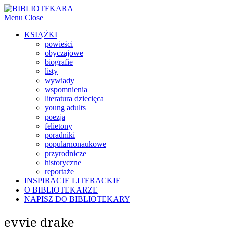
Menu
Close
KSIĄŻKI
powieści
obyczajowe
biografie
listy
wywiady
wspomnienia
literatura dziecięca
young adults
poezja
felietony
poradniki
popularnonaukowe
przyrodnicze
historyczne
reportaże
INSPIRACJE LITERACKIE
O BIBLIOTEKARZE
NAPISZ DO BIBLIOTEKARY
evvie drake