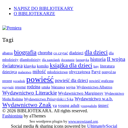
NAPISZ DO BIBLIOTEKARY
O BIBLIOTEKARZE
Tagi
biografia
dla dzieci
choroba
co czytać
dladzieci
dla
albatros
II wojna
historia
młodzieży
dlamłodzieży
dla nastolatek
dorastanie
fantastyka
książka dla dzieci
światowa
klasyka
komiks
literatura
listy
miłość
obyczajowa
dziecięca
młodzieżowa
Paryż
pomysł na
malarstwo
powieść
powieść dla dzieci
prezent
powieść graficzna
poradnik
rodzina
wojna
Wydawnictwo Albatros
reportaż
sztuka
Warszawa
przyjaźń
Wydawnictwo Literackie
Wydawnictwo Marginesy
Wydawnictwo
Wydawnictwo w.a.b.
Wydawnictwo Prószyński i S-ka
Media Rodzina
Wydawnictwo Znak
ya
young adult
śmierć
youngadults
© 2026 BIBLIOTEKARA. All rights reserved.
Fashionista
by aThemes
Seo wordpress plugin by
www.seowizard.org
.
Social media & sharing icons powered by
UltimatelySocial