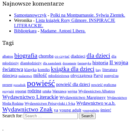
Najnowsze komentarze
Samostanowczyk
-
Polki na Montparnassie. Sylwia Zientek.
Weronika
-
Lista książek Rory Gilmore. INSPIRACJE
LITERACKIE.
Bibliotekara
-
Madame. Antoni Libera.
Tagi
biografia
dla dzieci
choroba
co czytać
dladzieci
dla
albatros
II wojna
historia
młodzieży
dlamłodzieży
dla nastolatek
dorastanie
fantastyka
książka dla dzieci
światowa
klasyka
komiks
literatura
listy
miłość
obyczajowa
dziecięca
młodzieżowa
Paryż
pomysł na
malarstwo
powieść
powieść dla dzieci
prezent
powieść graficzna
poradnik
rodzina
wojna
Wydawnictwo Albatros
reportaż
sztuka
Warszawa
przyjaźń
Wydawnictwo Literackie
Wydawnictwo Marginesy
Wydawnictwo
Wydawnictwo w.a.b.
Wydawnictwo Prószyński i S-ka
Media Rodzina
Wydawnictwo Znak
ya
young adult
śmierć
youngadults
Search for:
.