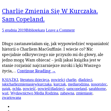
Charlie Zmienia Się W Kurczaka.
Sam Copeland.
5 grudnia 2019
Bibliotekara
Leave a Comment
Długo zastanawiałam się, jak wypowiedzieć wspaniałość
historii o Charliem MacGuffinie. I wiecie co? Nic
specjalnie odkrywczego nie przyszło mi do głowy, ale
jedno mogę Wam obiecać – jeśli jakaś książka jest w
stanie rozjaśnić najczarniejsze mroki i lęki Waszego
życia,…
Continue Reading
→
KSIĄŻKI
,
literatura dziecięca
,
powieści
charlie
,
dladzieci
,
jakicharliezmieniasięwkurczaka
,
kurczak
,
mediarodzina
,
nosorożec
,
pająk
,
pchła
,
powieść
,
powieśćdladzieci
,
samcopeland
,
sarahhorne
,
wąż
,
Wydawnictwo Media Rodzina
,
zabawna
,
zmieniasię
,
zwariowana