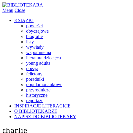
Menu
Close
KSIĄŻKI
powieści
obyczajowe
biografie
listy
wywiady
wspomnienia
literatura dziecięca
young adults
poezja
felietony
poradniki
popularnonaukowe
przyrodnicze
historyczne
reportaże
INSPIRACJE LITERACKIE
O BIBLIOTEKARZE
NAPISZ DO BIBLIOTEKARY
charlie