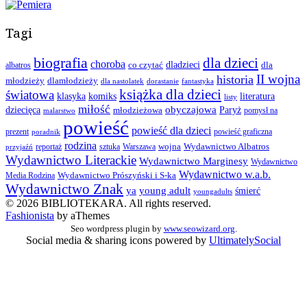
Tagi
biografia
dla dzieci
choroba
co czytać
dladzieci
dla
albatros
II wojna
historia
młodzieży
dlamłodzieży
dla nastolatek
dorastanie
fantastyka
książka dla dzieci
światowa
klasyka
komiks
literatura
listy
miłość
obyczajowa
dziecięca
młodzieżowa
Paryż
pomysł na
malarstwo
powieść
powieść dla dzieci
prezent
powieść graficzna
poradnik
rodzina
wojna
Wydawnictwo Albatros
reportaż
sztuka
Warszawa
przyjaźń
Wydawnictwo Literackie
Wydawnictwo Marginesy
Wydawnictwo
Wydawnictwo w.a.b.
Wydawnictwo Prószyński i S-ka
Media Rodzina
Wydawnictwo Znak
ya
young adult
śmierć
youngadults
© 2026 BIBLIOTEKARA. All rights reserved.
Fashionista
by aThemes
Seo wordpress plugin by
www.seowizard.org
.
Social media & sharing icons powered by
UltimatelySocial