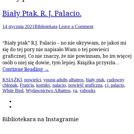
Biały Ptak. R. J. Palacio.
14 stycznia 2021
Bibliotekara
Leave a Comment
“Biały ptak” R.J. Palacio – no nie ukrywam, że jakoś mi
się do tej pory nie napisało Wam o tej powieści
graficznej. Co nie znaczy, że nie powinnam, bo im więcej
osób o niej się dowie, tym lepiej. Książka przyszła…
Continue Reading
→
KSIĄŻKI
,
powieści
,
young adults
albatros
,
biały ptak
,
cudowny
chłopak
,
Francja
,
komiks
,
palacio
,
powieść graficzna
,
r.j. palacio
,
White Bird
,
Wydawnictwo Albatros
,
ya
,
yabooks
Bibliotekara na Instagramie