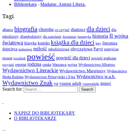
Bibliotekara
-
Madame. Antoni Libera.
Tagi
biografia
dla dzieci
choroba
co czytać
dladzieci
dla
albatros
II wojna
historia
młodzieży
dlamłodzieży
dla nastolatek
dorastanie
fantastyka
książka dla dzieci
światowa
klasyka
komiks
literatura
listy
miłość
obyczajowa
dziecięca
młodzieżowa
Paryż
pomysł na
malarstwo
powieść
powieść dla dzieci
prezent
powieść graficzna
poradnik
rodzina
wojna
Wydawnictwo Albatros
reportaż
sztuka
Warszawa
przyjaźń
Wydawnictwo Literackie
Wydawnictwo Marginesy
Wydawnictwo
Wydawnictwo w.a.b.
Wydawnictwo Prószyński i S-ka
Media Rodzina
Wydawnictwo Znak
ya
young adult
śmierć
youngadults
Search for:
.
NAPISZ DO BIBLIOTEKARY
O BIBLIOTEKARZE