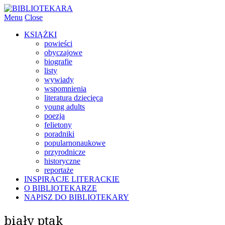
Menu
Close
KSIĄŻKI
powieści
obyczajowe
biografie
listy
wywiady
wspomnienia
literatura dziecięca
young adults
poezja
felietony
poradniki
popularnonaukowe
przyrodnicze
historyczne
reportaże
INSPIRACJE LITERACKIE
O BIBLIOTEKARZE
NAPISZ DO BIBLIOTEKARY
biały ptak