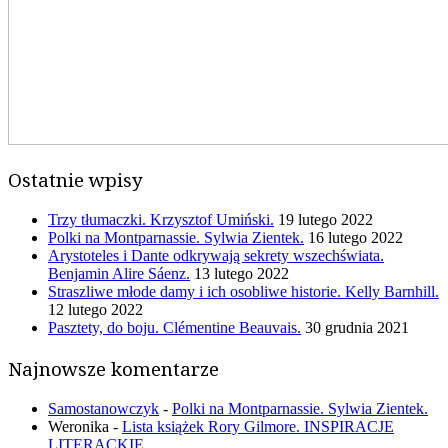
Ostatnie wpisy
Trzy tłumaczki. Krzysztof Umiński.
19 lutego 2022
Polki na Montparnassie. Sylwia Zientek.
16 lutego 2022
Arystoteles i Dante odkrywają sekrety wszechświata.
Benjamin Alire Sáenz.
13 lutego 2022
Straszliwe młode damy i ich osobliwe historie. Kelly Barnhill.
12 lutego 2022
Pasztety, do boju. Clémentine Beauvais.
30 grudnia 2021
Najnowsze komentarze
Samostanowczyk
-
Polki na Montparnassie. Sylwia Zientek.
Weronika
-
Lista książek Rory Gilmore. INSPIRACJE
LITERACKIE.