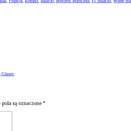
pak
,
Francja
,
komiks
,
palacio
,
powieść graficzna
,
r.j. palacio
,
White Bi
 Glaser.
pola są oznaczone
*