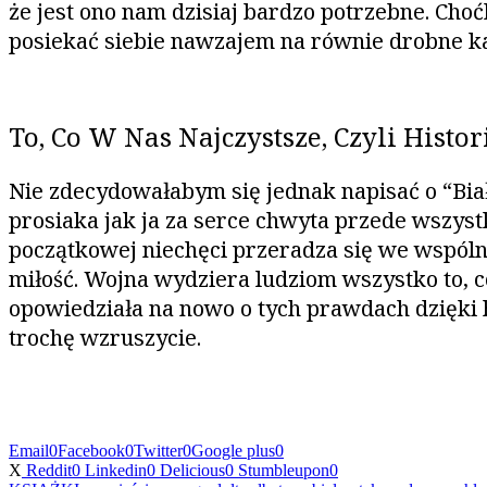
że jest ono nam dzisiaj bardzo potrzebne. Cho
posiekać siebie nawzajem na równie drobne k
To, Co W Nas Najczystsze, Czyli Histor
Nie zdecydowałabym się jednak napisać o “Biały
prosiaka jak ja za serce chwyta przede wszyst
początkowej niechęci przeradza się we wspól
miłość. Wojna wydziera ludziom wszystko to, c
opowiedziała na nowo o tych prawdach dzięki hist
trochę wzruszycie.
Email
0
Facebook
0
Twitter
0
Google plus
0
X
Reddit
0
Linkedin
0
Delicious
0
Stumbleupon
0