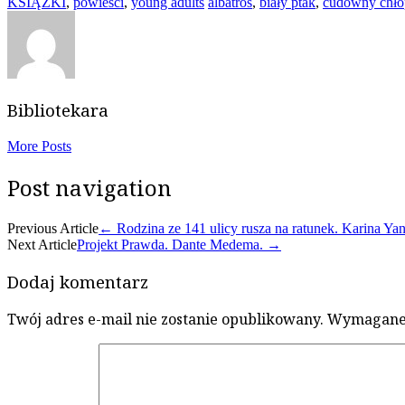
KSIĄŻKI
,
powieści
,
young adults
albatros
,
biały ptak
,
cudowny chło
Bibliotekara
More Posts
Post navigation
Previous Article
←
Rodzina ze 141 ulicy rusza na ratunek. Karina Yan
Next Article
Projekt Prawda. Dante Medema.
→
Dodaj komentarz
Twój adres e-mail nie zostanie opublikowany.
Wymagane 