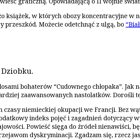
wieść graficzną. Opowiadającą o II wojnie świat
użo książek, w których obozy koncentracyjne w 
ry przeszkód. Możecie odetchnąć z ulgą, bo
“Bia
 Dziobku.
z losami bohaterów “Cudownego chłopaka”. Jak na
bardziej zaawansowanych nastolatków. Dorośli te
 czasy niemieckiej okupacji we Francji. Bez wą
odatkowy indeks pojęć i zagadnień dotyczący wy
jowości. Powieść sięga do źródeł nienawiści, b
zejawom dyskryminacji. Zgadzam się, rzecz jas