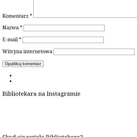
Komentarz
*
Nazwa
*
E-mail
*
Witryna internetowa
Bibliotekara na Instagramie
Skąd się wzięła Bibliotekara?