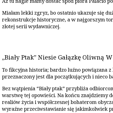
Aż tu nagle mamy dostać spod pióra Palacio po
Miałam lekki zgryz, bo ostatnio ukazuje się d
rekonstrukcje historyczne, a w najgorszym to
złotej serii wydawniczej.
„Biały Ptak” Niesie Gałązkę Oliwną W
To fikcyjna historia; bardzo luźno powiązana 
przeznaczony jest dla początkujących i nieco 
Bez wątpienia “Biały ptak” przybliża odbiorcom
warstwę tej opowieści. Na końcu znajdziemy d
realiów życia i współczesnej bohaterom obycza
wyraźne przeciwstawianie się jakimkolwiek pr