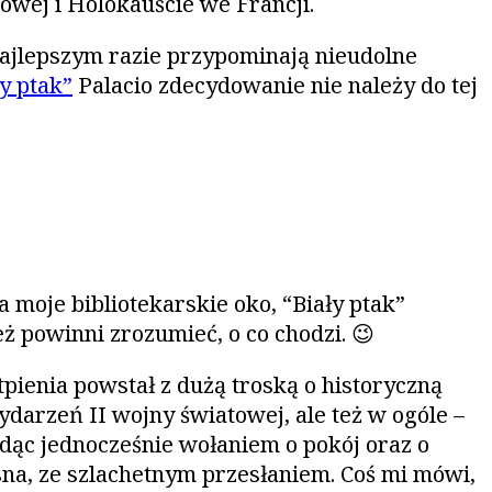
owej i Holokauście we Francji.
najlepszym razie przypominają nieudolne
ły ptak”
Palacio zdecydowanie nie należy do tej
 moje bibliotekarskie oko, “Biały ptak”
ż powinni zrozumieć, o co chodzi. 😉
tpienia powstał z dużą troską o historyczną
darzeń II wojny światowej, ale też w ogóle –
ędąc jednocześnie wołaniem o pokój oraz o
na, ze szlachetnym przesłaniem. Coś mi mówi,