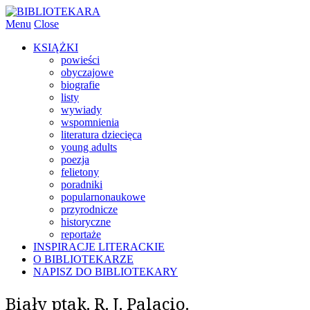
Menu
Close
KSIĄŻKI
powieści
obyczajowe
biografie
listy
wywiady
wspomnienia
literatura dziecięca
young adults
poezja
felietony
poradniki
popularnonaukowe
przyrodnicze
historyczne
reportaże
INSPIRACJE LITERACKIE
O BIBLIOTEKARZE
NAPISZ DO BIBLIOTEKARY
Biały ptak. R. J. Palacio.