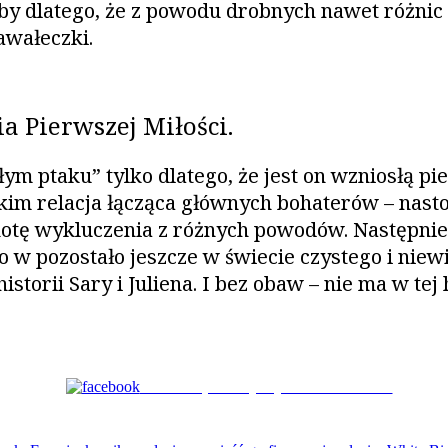
ćby dlatego, że z powodu drobnych nawet różnic
awałeczki.
ia Pierwszej Miłości.
m ptaku” tylko dlatego, że jest on wzniosłą pie
kim relacja łącząca głównych bohaterów – nastol
notę wykluczenia z różnych powodów. Następnie
o w pozostało jeszcze w świecie czystego i ni
orii Sary i Juliena. I bez obaw – nie ma w tej hi
Podziel się ze znajomymi na Facebooku