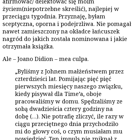
afirmować/ delektować się moim
życiem(niepotrzebne skreślić), najlepiej w
przeciągu tygodnia. Przyznaję, byłam
sceptyczna, oporna i podejrzliwa. Nie pomagał
nawet zamieszczony na okładce łańcuszek
nagród do jakich została nominowana i jakie
otrzymała książka.
Ale – Joano Didion – mea culpa.
„Byliśmy z Johnem małżeństwem przez
czterdzieści lat. Pomijając pięć pięć
pierwszych miesięcy naszego związku,
kiedy pisywał dla Time’a, oboje
pracowaliśmy w domu. Spędzaliśmy ze
sobą dwadzieścia cztery godziny na
dobę (…). Nie potrafię zliczyć, ile razy w
ciągu przeciętnego dnia przychodziło
mi do głowy coś, o czym musiałam mu
powiedzieć. Ten impuls nie zniknął z