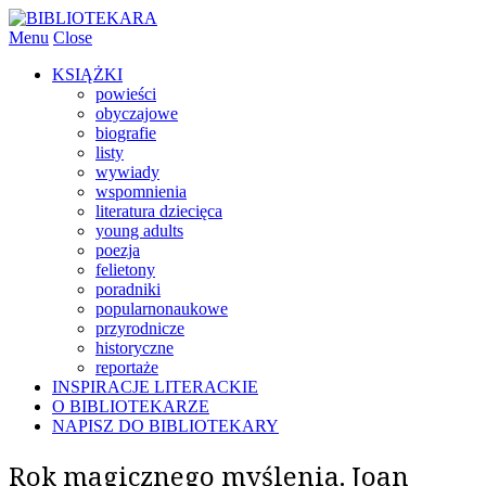
Menu
Close
KSIĄŻKI
powieści
obyczajowe
biografie
listy
wywiady
wspomnienia
literatura dziecięca
young adults
poezja
felietony
poradniki
popularnonaukowe
przyrodnicze
historyczne
reportaże
INSPIRACJE LITERACKIE
O BIBLIOTEKARZE
NAPISZ DO BIBLIOTEKARY
Rok magicznego myślenia. Joan