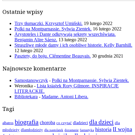
Ostatnie wpisy
Trzy tłumaczki. Krzysztof Umiński.
19 lutego 2022
Polki na Montparnassie. Sylwia Zientek.
16 lutego 2022
Arystoteles i Dante odkrywają sekrety wszechświata.
Benjamin Alire Sáenz.
13 lutego 2022
Straszliwe młode damy i ich osobliwe historie. Kelly Barnhill.
12 lutego 2022
Pasztety, do boju. Clémentine Beauvais.
30 grudnia 2021
Najnowsze komentarze
Samostanowczyk
-
Polki na Montparnassie. Sylwia Zientek.
Weronika
-
Lista książek Rory Gilmore. INSPIRACJE
LITERACKIE.
Bibliotekara
-
Madame. Antoni Libera.
Tagi
biografia
dla dzieci
choroba
co czytać
dladzieci
dla
albatros
II wojna
historia
młodzieży
dlamłodzieży
dla nastolatek
dorastanie
fantastyka