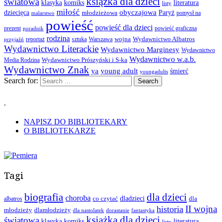
książka dla dzieci
światowa
klasyka
komiks
literatura
listy
miłość
obyczajowa
dziecięca
młodzieżowa
Paryż
pomysł na
malarstwo
powieść
powieść dla dzieci
prezent
powieść graficzna
poradnik
rodzina
wojna
Wydawnictwo Albatros
reportaż
sztuka
Warszawa
przyjaźń
Wydawnictwo Literackie
Wydawnictwo Marginesy
Wydawnictwo
Wydawnictwo w.a.b.
Wydawnictwo Prószyński i S-ka
Media Rodzina
Wydawnictwo Znak
ya
young adult
śmierć
youngadults
Search for:
.
NAPISZ DO BIBLIOTEKARY
O BIBLIOTEKARZE
Tagi
biografia
dla dzieci
choroba
co czytać
dladzieci
dla
albatros
II wojna
historia
młodzieży
dlamłodzieży
dla nastolatek
dorastanie
fantastyka
książka dla dzieci
światowa
klasyka
komiks
literatura
listy