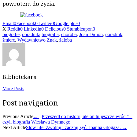
powrotem do życia.
Podziel się ze znajomymi na Facebooku
Email
0
Facebook
0
Twitter
0
Google plus
0
X
Reddit
0
Linkedin
0
Delicious
0
Stumbleupon
0
biografie
,
poradniki
biografia
,
choroba
,
Joan Didion
,
poradnik
,
śmierć
,
Wydawnictwo Znak
,
żałoba
Bibliotekara
More Posts
Post navigation
Previous Article
←
„Przeszedł do historii, ale on tu jeszcze wróci” –
czyli biografia Wiesława Dymnego.
Next Article
Slow life. Zwolnij i zacznij żyć. Joanna Glogaza.
→