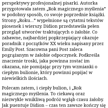
perspektywy profesjonalnej pisarki. Autorka
przygotowała zatem „Rok magicznego myślenia”
w podobny sposób, co swoje poprzednie książki.
Strony „Roku…” wypełnione są cytatmi tekstów
piosenek i wierszy. Didion przedstawiła pełen
przegląd utworów traktujących o żałobie. Co
zabawne, najbardziej popkrzepiający okazuje
poradnik z początków XX wieku napisany przez
Emily Post. Szacowna pani Post zaleca
pogrążanym w żałobie odpoczynek. Podkreśla
znaczenie troski, jaka powinna zostać im
okazana, nie pomijając przy tym wzmianki o
ciepłym bulionie, który powinni popijać w
niewielkich ilościach.
Polecam zatem, i ciepły bulion, i „Rok
magicznego myślenia. To ciekawą oraz
niezwykle wnikliwą podróż wgłąb czasu żałoby.
Jak puentuje Didion – czas ten zawsze kończy się