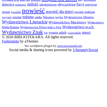
miłość
obyczajowa
dziecięca
młodzieżowa
Paryż
pomysł na
malarstwo
powieść
powieść dla dzieci
prezent
powieść graficzna
poradnik
rodzina
wojna
Wydawnictwo Albatros
reportaż
sztuka
Warszawa
przyjaźń
Wydawnictwo Literackie
Wydawnictwo Marginesy
Wydawnictwo
Wydawnictwo w.a.b.
Wydawnictwo Prószyński i S-ka
Media Rodzina
Wydawnictwo Znak
ya
young adult
śmierć
youngadults
© 2026 BIBLIOTEKARA. All rights reserved.
Fashionista
by aThemes
Seo wordpress plugin by
www.seowizard.org
.
Social media & sharing icons powered by
UltimatelySocial