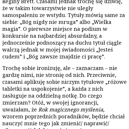
Reginy Brett. Czasami jednak trochę się dziwię,
że w takim towarzystwie nie uległy
samospaleniu ze wstydu. Tytuły mówią same za
siebie: „Bóg nigdy nie mruga” albo „Wielka
magia”. O pierwsze miejsce na podium w
konkursie na najbardziej absurdalny, a
jednocześnie podnoszący na duchu tytuł ciągle
walczą jednak w mojej świadomości „Jesteś
cudem” i „Bóg zawsze znajdzie ci pracę”.
Trochę sobie ironizuję, ale – zaznaczam – nie
gardzę nimi, nie stronię od nich. Przeciwnie,
czasami aplikuję sobie niczym tytułowe „różowe
tabletki na uspokojenie”, a każda z nich
zasługuje na oddzielną notkę. Do czego
zmierzam? Otóż, w swojej ignorancji,
uważałam, że
Rok magicznego myślenia
,
wzorem poprzednich poradników, będzie chciał
nauczyć mnie tego jak zmienić/ naprawić/