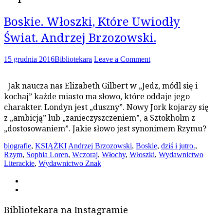
Boskie. Włoszki, Które Uwiodły
Świat. Andrzej Brzozowski.
15 grudnia 2016
Bibliotekara
Leave a Comment
Jak naucza nas Elizabeth Gilbert w „Jedz, módl się i
kochaj” każde miasto ma słowo, które oddaje jego
charakter. Londyn jest „duszny”. Nowy Jork kojarzy się
z „ambicją” lub „zanieczyszczeniem”, a Sztokholm z
„dostosowaniem”. Jakie słowo jest synonimem Rzymu?
biografie
,
KSIĄŻKI
Andrzej Brzozowski
,
Boskie
,
dziś i jutro.
,
Rzym
,
Sophia Loren
,
Wczoraj
,
Włochy
,
Włoszki
,
Wydawnictwo
Literackie
,
Wydawnictwo Znak
Bibliotekara na Instagramie