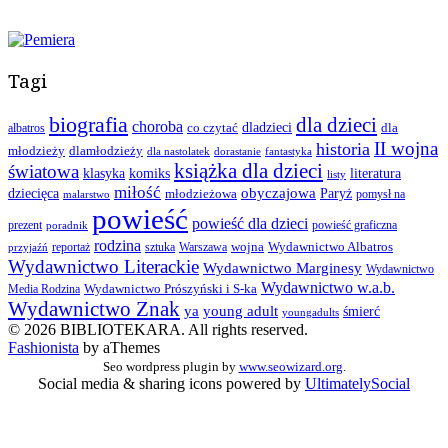
Tagi
biografia
dla dzieci
choroba
co czytać
dladzieci
dla
albatros
II wojna
historia
młodzieży
dlamłodzieży
dla nastolatek
dorastanie
fantastyka
książka dla dzieci
światowa
klasyka
komiks
literatura
listy
miłość
obyczajowa
dziecięca
młodzieżowa
Paryż
pomysł na
malarstwo
powieść
powieść dla dzieci
prezent
powieść graficzna
poradnik
rodzina
wojna
Wydawnictwo Albatros
reportaż
sztuka
Warszawa
przyjaźń
Wydawnictwo Literackie
Wydawnictwo Marginesy
Wydawnictwo
Wydawnictwo w.a.b.
Wydawnictwo Prószyński i S-ka
Media Rodzina
Wydawnictwo Znak
ya
young adult
śmierć
youngadults
© 2026 BIBLIOTEKARA. All rights reserved.
Fashionista
by aThemes
Seo wordpress plugin by
www.seowizard.org
.
Social media & sharing icons powered by
UltimatelySocial