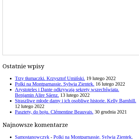
Ostatnie wpisy
Trzy tłumaczki. Krzysztof Umiński.
19 lutego 2022
Polki na Montparnassie. Sylwia Zientek.
16 lutego 2022
Arystoteles i Dante odkrywają sekrety wszechświata.
Benjamin Alire Sáenz.
13 lutego 2022
Straszliwe młode damy i ich osobliwe historie. Kelly Barnhill.
12 lutego 2022
Pasztety, do boju. Clémentine Beauvais.
30 grudnia 2021
Najnowsze komentarze
Samostanowczyk
-
Polki na Montparnassie. Sylwia Zientek.