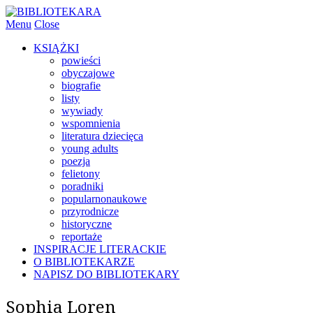
Menu
Close
KSIĄŻKI
powieści
obyczajowe
biografie
listy
wywiady
wspomnienia
literatura dziecięca
young adults
poezja
felietony
poradniki
popularnonaukowe
przyrodnicze
historyczne
reportaże
INSPIRACJE LITERACKIE
O BIBLIOTEKARZE
NAPISZ DO BIBLIOTEKARY
Sophia Loren