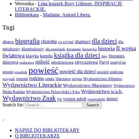
Weronika
-
Lista książek Rory Gilmore. INSPIRACJE
LITERACKIE.
Bibliotekara
-
Madame. Antoni Libera.
Tagi
biografia
dla dzieci
choroba
co czytać
dladzieci
dla
albatros
II wojna
historia
młodzieży
dlamłodzieży
dla nastolatek
dorastanie
fantastyka
książka dla dzieci
światowa
klasyka
komiks
literatura
listy
miłość
obyczajowa
dziecięca
młodzieżowa
Paryż
pomysł na
malarstwo
powieść
powieść dla dzieci
prezent
powieść graficzna
poradnik
rodzina
wojna
Wydawnictwo Albatros
reportaż
sztuka
Warszawa
przyjaźń
Wydawnictwo Literackie
Wydawnictwo Marginesy
Wydawnictwo
Wydawnictwo w.a.b.
Wydawnictwo Prószyński i S-ka
Media Rodzina
Wydawnictwo Znak
ya
young adult
śmierć
youngadults
Search for:
.
NAPISZ DO BIBLIOTEKARY
O BIBLIOTEKARZE