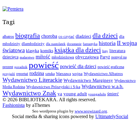
Tagi
biografia
dla dzieci
choroba
co czytać
dladzieci
dla
albatros
II wojna
historia
młodzieży
dlamłodzieży
dla nastolatek
dorastanie
fantastyka
książka dla dzieci
światowa
klasyka
komiks
literatura
listy
miłość
obyczajowa
dziecięca
młodzieżowa
Paryż
pomysł na
malarstwo
powieść
powieść dla dzieci
prezent
powieść graficzna
poradnik
rodzina
wojna
Wydawnictwo Albatros
reportaż
sztuka
Warszawa
przyjaźń
Wydawnictwo Literackie
Wydawnictwo Marginesy
Wydawnictwo
Wydawnictwo w.a.b.
Wydawnictwo Prószyński i S-ka
Media Rodzina
Wydawnictwo Znak
ya
young adult
śmierć
youngadults
© 2026 BIBLIOTEKARA. All rights reserved.
Fashionista
by aThemes
Seo wordpress plugin by
www.seowizard.org
.
Social media & sharing icons powered by
UltimatelySocial