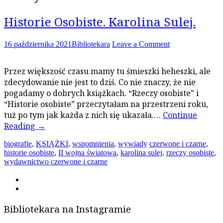
Historie Osobiste. Karolina Sulej.
16 października 2021
Bibliotekara
Leave a Comment
Przez większość czasu mamy tu śmieszki heheszki, ale
zdecydowanie nie jest to dziś. Co nie znaczy, że nie
pogadamy o dobrych książkach. “Rzeczy osobiste” i
“Historie osobiste” przeczytałam na przestrzeni roku,
tuż po tym jak każda z nich się ukazała.…
Continue
Reading
→
biografie
,
KSIĄŻKI
,
wspomnienia
,
wywiady
czerwone i czarne
,
historie osobiste
,
II wojna światowa
,
karolina sulej
,
rzeczy osobiste
,
wydawnictwo czerwone i czarne
Bibliotekara na Instagramie