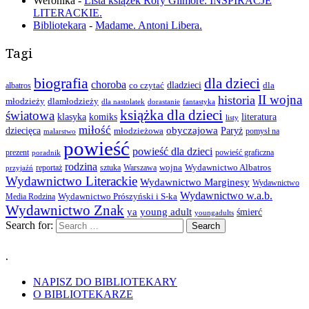
Weronika
-
Lista książek Rory Gilmore. INSPIRACJE
LITERACKIE.
Bibliotekara
-
Madame. Antoni Libera.
Tagi
biografia
dla dzieci
choroba
co czytać
dladzieci
dla
albatros
II wojna
historia
młodzieży
dlamłodzieży
dla nastolatek
dorastanie
fantastyka
książka dla dzieci
światowa
klasyka
komiks
literatura
listy
miłość
obyczajowa
dziecięca
młodzieżowa
Paryż
pomysł na
malarstwo
powieść
powieść dla dzieci
prezent
powieść graficzna
poradnik
rodzina
wojna
Wydawnictwo Albatros
reportaż
sztuka
Warszawa
przyjaźń
Wydawnictwo Literackie
Wydawnictwo Marginesy
Wydawnictwo
Wydawnictwo w.a.b.
Wydawnictwo Prószyński i S-ka
Media Rodzina
Wydawnictwo Znak
ya
young adult
śmierć
youngadults
Search for:
.
NAPISZ DO BIBLIOTEKARY
O BIBLIOTEKARZE