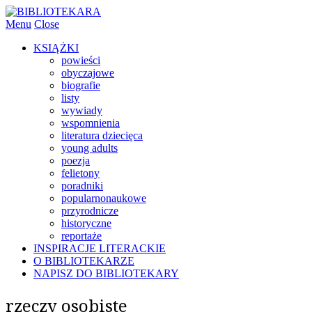
Menu
Close
KSIĄŻKI
powieści
obyczajowe
biografie
listy
wywiady
wspomnienia
literatura dziecięca
young adults
poezja
felietony
poradniki
popularnonaukowe
przyrodnicze
historyczne
reportaże
INSPIRACJE LITERACKIE
O BIBLIOTEKARZE
NAPISZ DO BIBLIOTEKARY
rzeczy osobiste