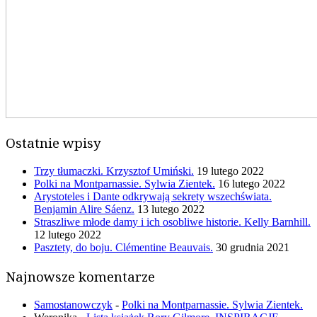
Ostatnie wpisy
Trzy tłumaczki. Krzysztof Umiński.
19 lutego 2022
Polki na Montparnassie. Sylwia Zientek.
16 lutego 2022
Arystoteles i Dante odkrywają sekrety wszechświata.
Benjamin Alire Sáenz.
13 lutego 2022
Straszliwe młode damy i ich osobliwe historie. Kelly Barnhill.
12 lutego 2022
Pasztety, do boju. Clémentine Beauvais.
30 grudnia 2021
Najnowsze komentarze
Samostanowczyk
-
Polki na Montparnassie. Sylwia Zientek.