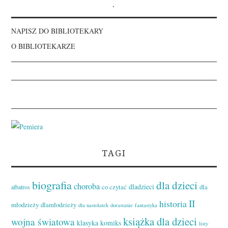
.
NAPISZ DO BIBLIOTEKARY
O BIBLIOTEKARZE
TAGI
biografia
dla dzieci
choroba
dladzieci
co czytać
dla
albatros
II
historia
młodzieży
dlamłodzieży
dla nastolatek
dorastanie
fantastyka
książka dla dzieci
wojna światowa
klasyka
komiks
listy