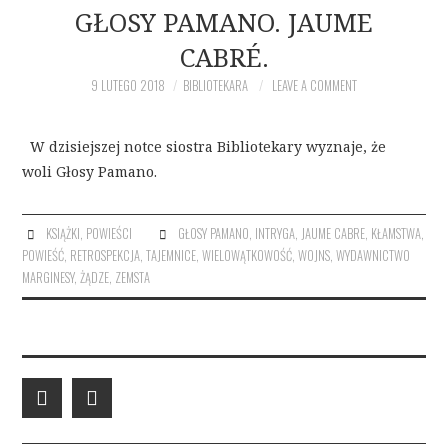
O BIBLIOTEKARZE
GŁOSY PAMANO. JAUME
CABRÉ.
NAPISZ DO BIBLIOTEKARY
9 LUTEGO 2018
BIBLIOTEKARA
LEAVE A COMMENT
W dzisiejszej notce siostra Bibliotekary wyznaje, że
woli Głosy Pamano.
KSIĄŻKI
,
POWIEŚCI
GŁOSY PAMANO
,
INTRYGA
,
JAUME CABRE
,
KŁAMSTWA
,
POWIEŚĆ
,
RETROSPEKCJA
,
TAJEMNICE
,
WIELOWĄTKOWOŚĆ
,
WOJNS
,
WYDAWNICTWO
MARGINESY
,
ŻĄDZE
,
ZEMSTA