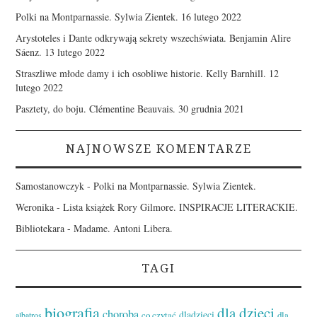
Polki na Montparnassie. Sylwia Zientek.
16 lutego 2022
Arystoteles i Dante odkrywają sekrety wszechświata. Benjamin Alire
Sáenz.
13 lutego 2022
Straszliwe młode damy i ich osobliwe historie. Kelly Barnhill.
12
lutego 2022
Pasztety, do boju. Clémentine Beauvais.
30 grudnia 2021
NAJNOWSZE KOMENTARZE
Samostanowczyk
-
Polki na Montparnassie. Sylwia Zientek.
Weronika
-
Lista książek Rory Gilmore. INSPIRACJE LITERACKIE.
Bibliotekara
-
Madame. Antoni Libera.
TAGI
biografia
dla dzieci
choroba
dladzieci
co czytać
dla
albatros