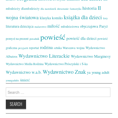
II
historia
młodzieży
dlamłodzieży
dla nastolatek
dorastanie
fantastyka
książka dla dzieci
wojna światowa
klasyka
komiks
listy
miłość
obyczajowa
literatura dziecięca
Paryż
młodzieżowa
malarstwo
powieść
powieść dla dzieci
pomysł na prezent
powieść
poradnik
rodzina
wojna
Wydawnictwo
graficzna
reportaż
sztuka
Warszawa
przyjaźń
Wydawnictwo Literackie
Wydawnictwo Marginesy
Albatros
Wydawnictwo Prószyński i S-ka
Wydawnictwo Media Rodzina
Wydawnictwo Znak
Wydawnictwo w.a.b.
ya
young adult
śmierć
youngadults
Search
for: