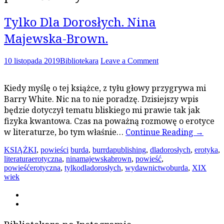
Tylko Dla Dorosłych. Nina
Majewska-Brown.
10 listopada 2019
Bibliotekara
Leave a Comment
Kiedy myślę o tej książce, z tyłu głowy przygrywa mi
Barry White. Nic na to nie poradzę. Dzisiejszy wpis
będzie dotyczył tematu bliskiego mi prawie tak jak
fizyka kwantowa. Czas na poważną rozmowę o erotyce
w literaturze, bo tym właśnie…
Continue Reading
→
KSIĄŻKI
,
powieści
burda
,
burrdapublishing
,
dladorosłych
,
erotyka
,
literaturaerotyczna
,
ninamajewskabrown
,
powieść
,
powieśćerotyczna
,
tylkodladorosłych
,
wydawnictwoburda
,
XIX
wiek