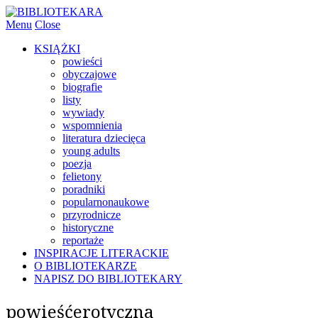
Menu
Close
KSIĄŻKI
powieści
obyczajowe
biografie
listy
wywiady
wspomnienia
literatura dziecięca
young adults
poezja
felietony
poradniki
popularnonaukowe
przyrodnicze
historyczne
reportaże
INSPIRACJE LITERACKIE
O BIBLIOTEKARZE
NAPISZ DO BIBLIOTEKARY
powieśćerotyczna