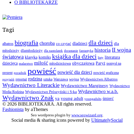
O BIBLIOTEKARZE
Tagi
biografia
dla dzieci
choroba
co czytać
dladzieci
dla
albatros
II wojna
historia
młodzieży
dlamłodzieży
dla nastolatek
dorastanie
fantastyka
książka dla dzieci
światowa
klasyka
komiks
literatura
listy
miłość
obyczajowa
dziecięca
młodzieżowa
Paryż
pomysł na
malarstwo
powieść
powieść dla dzieci
prezent
powieść graficzna
poradnik
rodzina
wojna
Wydawnictwo Albatros
reportaż
sztuka
Warszawa
przyjaźń
Wydawnictwo Literackie
Wydawnictwo Marginesy
Wydawnictwo
Wydawnictwo w.a.b.
Wydawnictwo Prószyński i S-ka
Media Rodzina
Wydawnictwo Znak
ya
young adult
śmierć
youngadults
© 2026 BIBLIOTEKARA. All rights reserved.
Fashionista
by aThemes
Seo wordpress plugin by
www.seowizard.org
.
Social media & sharing icons powered by
UltimatelySocial