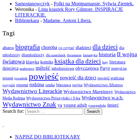
Samostanowczyk
-
Polki na Montparnassie. Sylwia Zientek.
Weronika
-
Lista książek Rory Gilmore. INSPIRACJE
LITERACKIE.
Bibliotekara
-
Madame. Antoni Libera.
Tagi
biografia
dla dzieci
choroba
co czytać
dladzieci
dla
albatros
II wojna
historia
młodzieży
dlamłodzieży
dla nastolatek
dorastanie
fantastyka
książka dla dzieci
światowa
klasyka
komiks
literatura
listy
miłość
obyczajowa
dziecięca
młodzieżowa
Paryż
pomysł na
malarstwo
powieść
powieść dla dzieci
prezent
powieść graficzna
poradnik
rodzina
wojna
Wydawnictwo Albatros
reportaż
sztuka
Warszawa
przyjaźń
Wydawnictwo Literackie
Wydawnictwo Marginesy
Wydawnictwo
Wydawnictwo w.a.b.
Wydawnictwo Prószyński i S-ka
Media Rodzina
Wydawnictwo Znak
ya
young adult
śmierć
youngadults
Search for:
.
NAPISZ DO BIBLIOTEKARY