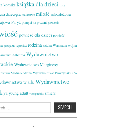
książka dla dzieci
ka
komiks
listy
miłość
tura dziecięca
młodzieżowa
malarstwo
zajowa
Paryż
pomysł na prezent
poradnik
wieść
powieść dla dzieci
powieść
rodzina
wojna
na
reportaż
sztuka
Warszawa
przyjaźń
Wydawnictwo
nictwo Albatros
rackie
Wydawnictwo Marginesy
Wydawnictwo Prószyński i S-
nictwo Media Rodzina
Wydawnictwo
dawnictwo w.a.b.
k
ya
young adult
śmierć
youngadults
h
.