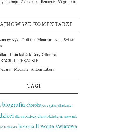
ety, do boju. Clémentine Beauvais.
30 grudnia
AJNOWSZE KOMENTARZE
stanowczyk
-
Polki na Montparnassie. Sylwia
ek.
ika
-
Lista książek Rory Gilmore.
IRACJE LITERACKIE.
otekara
-
Madame. Antoni Libera.
TAGI
biografia
choroba
dladzieci
co czytać
s
dzieci
dla młodzieży
dlamłodzieży
dla nastolatek
II wojna światowa
historia
nie
fantastyka