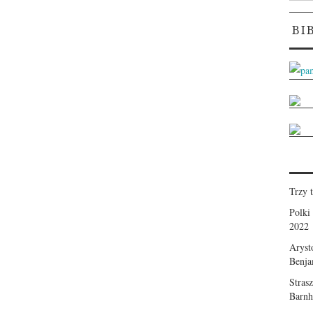
BI
Trzy 
Polki
2022
Aryst
Benja
Stras
Barnhi