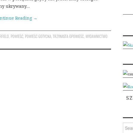
ewny ukrywany…
ntinue Reading
→
RFIELD
,
POWIEŚĆ
,
POWIEŚĆ GOTYCKA
,
TRZYNASTA OPOWIEŚĆ
,
WYDAWNICTWO
S
Searc
for: