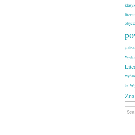
klasy
litera
obyc
po
graficz
Wydaw
Lite
Wydaw
Wy
ka
Zna
Searc
for: