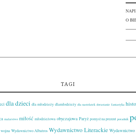
NAPI
O BI
TAGI
dla dzieci
histo
eci
dla młodzieży
dlamłodzieży
dla nastolatek
dorastanie
fantastyka
p
miłość
obyczajowa
ca
Paryż
młodzieżowa
pomysł na prezent
malarstwo
poradnik
Wydawnictwo Literackie
Wydawnictwo 
wojna
Wydawnictwo Albatros