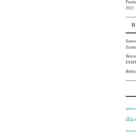
Paszt
2021
N
Samo
Zient
Weron
INSP
Bibli
albatro
dla 
dorasta