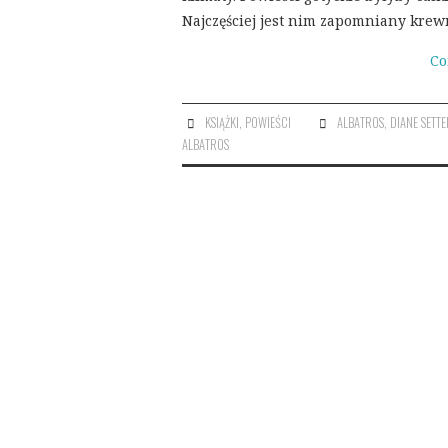
Najczęściej jest nim zapomniany kr
Co
KSIĄŻKI
,
POWIEŚCI
ALBATROS
,
DIANE SETTE
ALBATROS