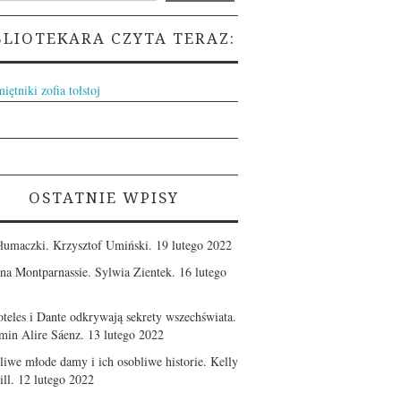
BLIOTEKARA CZYTA TERAZ:
OSTATNIE WPISY
tłumaczki. Krzysztof Umiński.
19 lutego 2022
 na Montparnassie. Sylwia Zientek.
16 lutego
oteles i Dante odkrywają sekrety wszechświata.
min Alire Sáenz.
13 lutego 2022
zliwe młode damy i ich osobliwe historie. Kelly
ll.
12 lutego 2022