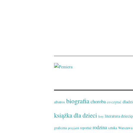
biografia
choroba
dladzi
co czytać
albatros
książka dla dzieci
literatura dziecię
listy
rodzina
graficzna
reportaż
sztuka
Warszawa
przyjaźń