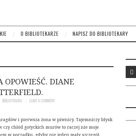
KIE
O BIBLIOTEKARZE
NAPISZ DO BIBLIOTEKARY
A OPOWIEŚĆ. DIANE
TTERFIELD.
BIBLIOTEKARA
LEAVE A COMMENT
maragdów i pierwsza żona w piwnicy. Tajemniczy błysk
 czy chłód gotyckich murów to raczej nie moje
kiem w porządku, gdyby nie jeden mały szczegół.