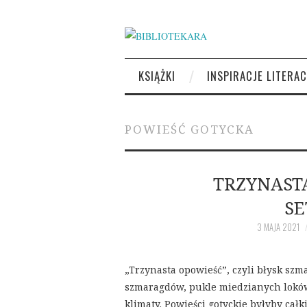
KSIĄŻKI
INSPIRACJE LITERAC
POWIEŚĆ GOTYCKA
TRZYNAST
SE
3 MAJA 2021
„Trzynasta opowieść”, czyli błysk sz
szmaragdów, pukle miedzianych loków
klimaty. Powieści gotyckie byłyby cał