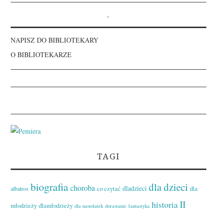
.
NAPISZ DO BIBLIOTEKARY
O BIBLIOTEKARZE
TAGI
biografia
dla dzieci
choroba
dladzieci
co czytać
dla
albatros
II
historia
młodzieży
dlamłodzieży
dla nastolatek
dorastanie
fantastyka