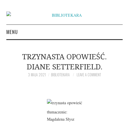
MENU
KSIĄŻKI
TRZYNASTA OPOWIEŚĆ.
INSPIRACJE LITERACKIE
DIANE SETTERFIELD.
O BIBLIOTEKARZE
3 MAJA 2021
BIBLIOTEKARA
LEAVE A COMMENT
NAPISZ DO BIBLIOTEKARY
tłumaczenie:
Magdalena Słysz