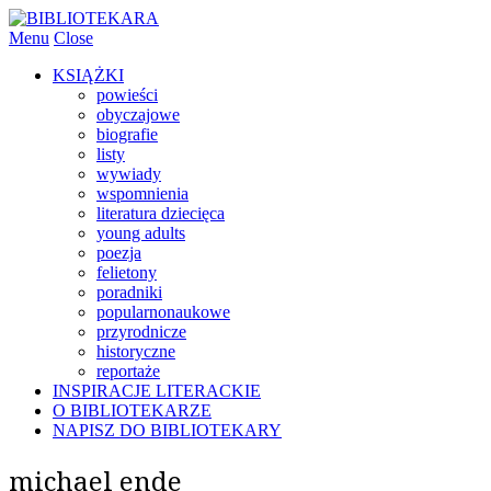
Menu
Close
KSIĄŻKI
powieści
obyczajowe
biografie
listy
wywiady
wspomnienia
literatura dziecięca
young adults
poezja
felietony
poradniki
popularnonaukowe
przyrodnicze
historyczne
reportaże
INSPIRACJE LITERACKIE
O BIBLIOTEKARZE
NAPISZ DO BIBLIOTEKARY
michael ende