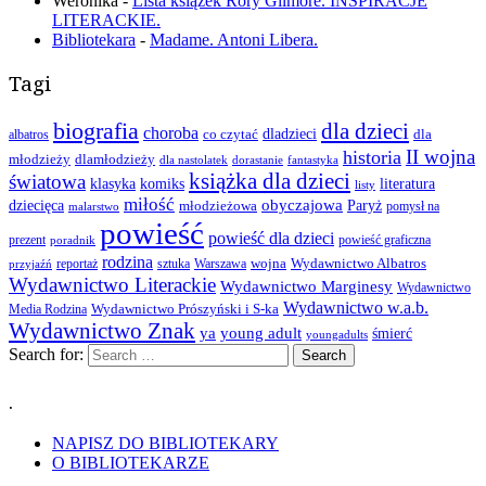
Weronika
-
Lista książek Rory Gilmore. INSPIRACJE
LITERACKIE.
Bibliotekara
-
Madame. Antoni Libera.
Tagi
biografia
dla dzieci
choroba
co czytać
dladzieci
dla
albatros
II wojna
historia
młodzieży
dlamłodzieży
dla nastolatek
dorastanie
fantastyka
książka dla dzieci
światowa
klasyka
komiks
literatura
listy
miłość
obyczajowa
dziecięca
młodzieżowa
Paryż
pomysł na
malarstwo
powieść
powieść dla dzieci
prezent
powieść graficzna
poradnik
rodzina
wojna
Wydawnictwo Albatros
reportaż
sztuka
Warszawa
przyjaźń
Wydawnictwo Literackie
Wydawnictwo Marginesy
Wydawnictwo
Wydawnictwo w.a.b.
Wydawnictwo Prószyński i S-ka
Media Rodzina
Wydawnictwo Znak
ya
young adult
śmierć
youngadults
Search for:
.
NAPISZ DO BIBLIOTEKARY
O BIBLIOTEKARZE