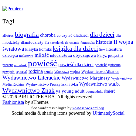
Tagi
biografia
dla dzieci
choroba
co czytać
dladzieci
dla
albatros
II wojna
historia
młodzieży
dlamłodzieży
dla nastolatek
dorastanie
fantastyka
książka dla dzieci
światowa
klasyka
komiks
literatura
listy
miłość
obyczajowa
dziecięca
młodzieżowa
Paryż
pomysł na
malarstwo
powieść
powieść dla dzieci
prezent
powieść graficzna
poradnik
rodzina
wojna
Wydawnictwo Albatros
reportaż
sztuka
Warszawa
przyjaźń
Wydawnictwo Literackie
Wydawnictwo Marginesy
Wydawnictwo
Wydawnictwo w.a.b.
Wydawnictwo Prószyński i S-ka
Media Rodzina
Wydawnictwo Znak
ya
young adult
śmierć
youngadults
© 2026 BIBLIOTEKARA. All rights reserved.
Fashionista
by aThemes
Seo wordpress plugin by
www.seowizard.org
.
Social media & sharing icons powered by
UltimatelySocial