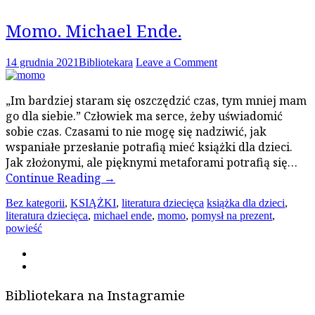
Momo. Michael Ende.
14 grudnia 2021
Bibliotekara
Leave a Comment
„Im bardziej staram się oszczędzić czas, tym mniej mam
go dla siebie.” Człowiek ma serce, żeby uświadomić
sobie czas. Czasami to nie mogę się nadziwić, jak
wspaniałe przesłanie potrafią mieć książki dla dzieci.
Jak złożonymi, ale pięknymi metaforami potrafią się…
Continue Reading
→
Bez kategorii
,
KSIĄŻKI
,
literatura dziecięca
książka dla dzieci
,
literatura dziecięca
,
michael ende
,
momo
,
pomysł na prezent
,
powieść
Bibliotekara na Instagramie