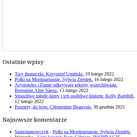
Ostatnie wpisy
Trzy tłumaczki. Krzysztof Umiński.
19 lutego 2022
Polki na Montparnassie. Sylwia Zientek.
16 lutego 2022
Arystoteles i Dante odkrywają sekrety wszechświata.
Benjamin Alire Sáenz.
13 lutego 2022
Straszliwe młode damy i ich osobliwe historie. Kelly Barnhill.
12 lutego 2022
Pasztety, do boju. Clémentine Beauvais.
30 grudnia 2021
Najnowsze komentarze
Samostanowczyk
-
Polki na Montparnassie. Sylwia Zientek.