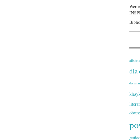
Weron
INSP
Bibli
albatro
dla 
dorasta
klasy
litera
obyc
po
graficz