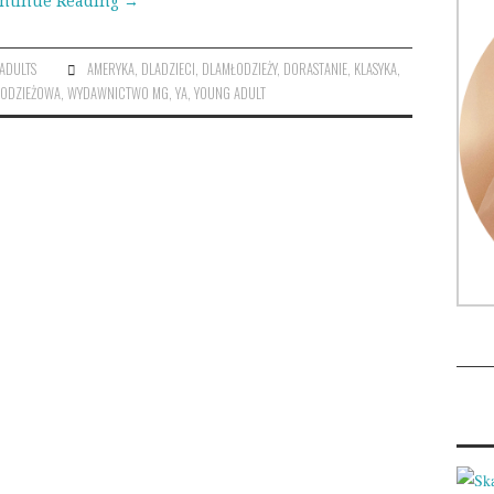
ntinue Reading
→
ADULTS
AMERYKA
,
DLADZIECI
,
DLAMŁODZIEŻY
,
DORASTANIE
,
KLASYKA
,
ODZIEŻOWA
,
WYDAWNICTWO MG
,
YA
,
YOUNG ADULT