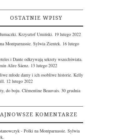
OSTATNIE WPISY
tłumaczki. Krzysztof Umiński.
19 lutego 2022
 na Montparnassie. Sylwia Zientek.
16 lutego
oteles i Dante odkrywają sekrety wszechświata.
min Alire Sáenz.
13 lutego 2022
zliwe młode damy i ich osobliwe historie. Kelly
ll.
12 lutego 2022
ety, do boju. Clémentine Beauvais.
30 grudnia
AJNOWSZE KOMENTARZE
stanowczyk
-
Polki na Montparnassie. Sylwia
ek.