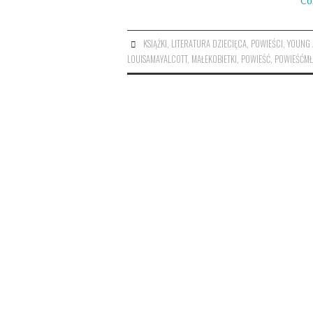
Co
KSIĄŻKI
,
LITERATURA DZIECIĘCA
,
POWIEŚCI
,
YOUNG 
LOUISAMAYALCOTT
,
MAŁEKOBIETKI
,
POWIEŚĆ
,
POWIEŚĆMŁ