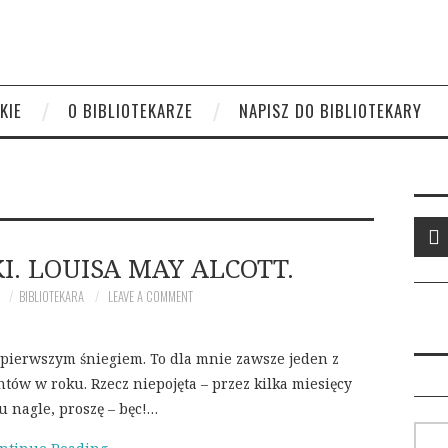
KIE
O BIBLIOTEKARZE
NAPISZ DO BIBLIOTEKARY
I. LOUISA MAY ALCOTT.
9
BIBLIOTEKARA
LEAVE A COMMENT
za pierwszym śniegiem. To dla mnie zawsze jeden z
w w roku. Rzecz niepojęta – przez kilka miesięcy
u nagle, proszę – bęc!…