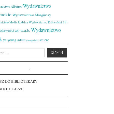
Wydawnictwo
nictwo Albatros
rackie
Wydawnictwo Marginesy
Wydawnictwo Prószyński i S-
nictwo Media Rodzina
Wydawnictwo
dawnictwo w.a.b.
k
ya
young adult
śmierć
youngadults
h
.
SZ DO BIBLIOTEKARY
BLIOTEKARZE