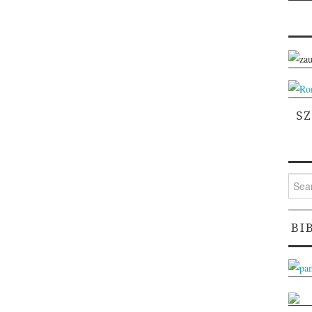
S
Searc
for:
BI