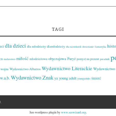
TAGI
dla dzieci
histo
eci
dla młodzieży
dlamłodzieży
dla nastolatek
dorastanie
fantastyka
p
miłość
obyczajowa
ca
Paryż
młodzieżowa
pomysł na prezent
malarstwo
poradnik
Wydawnictwo Literackie
Wydawnictwo 
wojna
Wydawnictwo Albatros
Wydawnictwo Znak
w.a.b.
ya
young adult
śmierć
youngadults
D.
Seo wordpress plugin by
www.seowizard.org
.