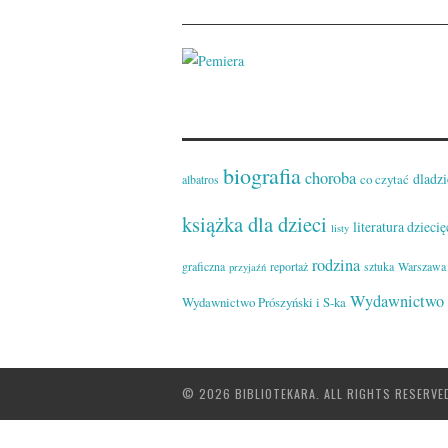
biografia
choroba
dladzi
co czytać
albatros
książka dla dzieci
literatura dziecię
listy
rodzina
graficzna
reportaż
sztuka
Warszawa
przyjaźń
Wydawnictwo 
Wydawnictwo Prószyński i S-ka
© 2026 BIBLIOTEKARA. ALL RIGHTS RESERVE