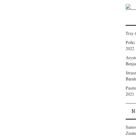
Trzy 
Polki
2022
Aryst
Benja
Stras
Barnhi
Paszt
2021
N
Samo
Zient