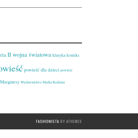
II wojna światowa
ria
klasyka
komiks
owieść
powieść dla dzieci
powieść
Marginesy
Wydawnictwo Media Rodzina
FASHIONISTA
BY ATHEMES