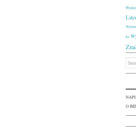
Wydaw
Lite
Wydaw
Wy
ka
Zna
Searc
for:
NAPI
O BI