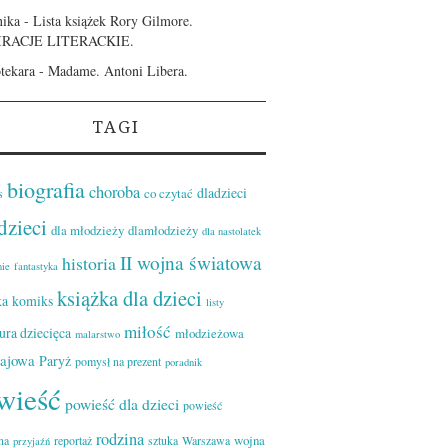
ika
-
Lista książek Rory Gilmore.
IRACJE LITERACKIE.
otekara
-
Madame. Antoni Libera.
TAGI
biografia
choroba
dladzieci
co czytać
s
dzieci
dla młodzieży
dlamłodzieży
dla nastolatek
II wojna światowa
historia
nie
fantastyka
książka dla dzieci
ka
komiks
listy
miłość
tura dziecięca
młodzieżowa
malarstwo
zajowa
Paryż
pomysł na prezent
poradnik
wieść
powieść dla dzieci
powieść
rodzina
wojna
na
reportaż
sztuka
Warszawa
przyjaźń