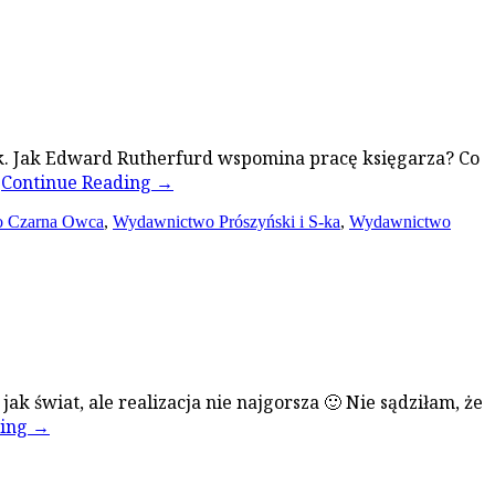
żek. Jak Edward Rutherfurd wspomina pracę księgarza? Co
…
Continue Reading
→
 Czarna Owca
,
Wydawnictwo Prószyński i S-ka
,
Wydawnictwo
ak świat, ale realizacja nie najgorsza 🙂 Nie sądziłam, że
ding
→