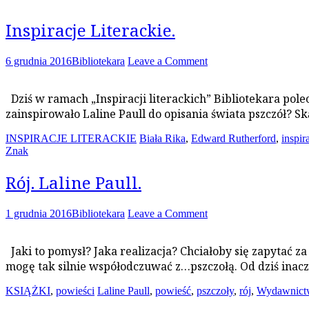
Inspiracje Literackie.
6 grudnia 2016
Bibliotekara
Leave a Comment
Dziś w ramach „Inspiracji literackich” Bibliotekara po
zainspirowało Laline Paull do opisania świata pszczół? S
INSPIRACJE LITERACKIE
Biała Rika
,
Edward Rutherford
,
inspir
Znak
Rój. Laline Paull.
1 grudnia 2016
Bibliotekara
Leave a Comment
Jaki to pomysł? Jaka realizacja? Chciałoby się zapytać za
mogę tak silnie współodczuwać z…pszczołą. Od dziś inac
KSIĄŻKI
,
powieści
Laline Paull
,
powieść
,
pszczoły
,
rój
,
Wydawnictw