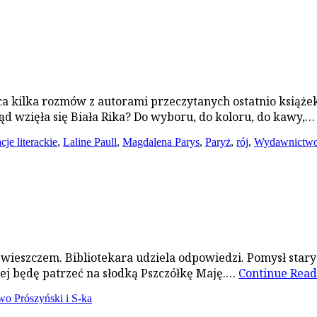
leca kilka rozmów z autorami przeczytanych ostatnio ksią
kąd wzięła się Biała Rika? Do wyboru, do koloru, do kawy,
acje literackie
,
Laline Paull
,
Magdalena Parys
,
Paryż
,
rój
,
Wydawnictwo
 wieszczem. Bibliotekara udziela odpowiedzi. Pomysł stary j
zej będę patrzeć na słodką Pszczółkę Maję.…
Continue Rea
o Prószyński i S-ka