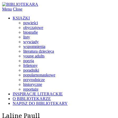
Menu
Close
KSIĄŻKI
powieści
obyczajowe
biografie
listy
wywiady
wspomnienia
literatura dziecięca
young adults
poezja
felietony
poradniki
popularnonaukowe
przyrodnicze
historyczne
reportaże
INSPIRACJE LITERACKIE
O BIBLIOTEKARZE
NAPISZ DO BIBLIOTEKARY
Laline Paull