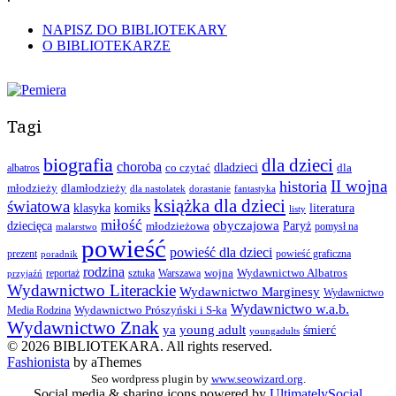
NAPISZ DO BIBLIOTEKARY
O BIBLIOTEKARZE
Tagi
biografia
dla dzieci
choroba
co czytać
dladzieci
dla
albatros
II wojna
historia
młodzieży
dlamłodzieży
dla nastolatek
dorastanie
fantastyka
książka dla dzieci
światowa
klasyka
komiks
literatura
listy
miłość
obyczajowa
dziecięca
młodzieżowa
Paryż
pomysł na
malarstwo
powieść
powieść dla dzieci
prezent
powieść graficzna
poradnik
rodzina
wojna
Wydawnictwo Albatros
reportaż
sztuka
Warszawa
przyjaźń
Wydawnictwo Literackie
Wydawnictwo Marginesy
Wydawnictwo
Wydawnictwo w.a.b.
Wydawnictwo Prószyński i S-ka
Media Rodzina
Wydawnictwo Znak
ya
young adult
śmierć
youngadults
© 2026 BIBLIOTEKARA. All rights reserved.
Fashionista
by aThemes
Seo wordpress plugin by
www.seowizard.org
.
Social media & sharing icons powered by
UltimatelySocial