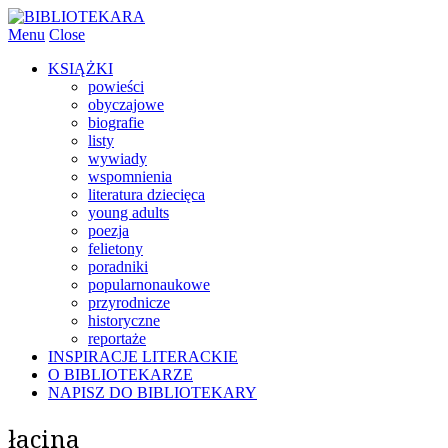
Menu
Close
KSIĄŻKI
powieści
obyczajowe
biografie
listy
wywiady
wspomnienia
literatura dziecięca
young adults
poezja
felietony
poradniki
popularnonaukowe
przyrodnicze
historyczne
reportaże
INSPIRACJE LITERACKIE
O BIBLIOTEKARZE
NAPISZ DO BIBLIOTEKARY
łacina