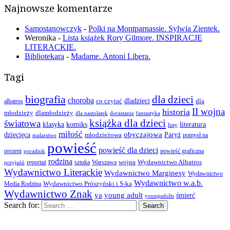
Najnowsze komentarze
Samostanowczyk
-
Polki na Montparnassie. Sylwia Zientek.
Weronika
-
Lista książek Rory Gilmore. INSPIRACJE
LITERACKIE.
Bibliotekara
-
Madame. Antoni Libera.
Tagi
biografia
dla dzieci
choroba
co czytać
dladzieci
dla
albatros
II wojna
historia
młodzieży
dlamłodzieży
dla nastolatek
dorastanie
fantastyka
książka dla dzieci
światowa
klasyka
komiks
literatura
listy
miłość
obyczajowa
dziecięca
młodzieżowa
Paryż
pomysł na
malarstwo
powieść
powieść dla dzieci
prezent
powieść graficzna
poradnik
rodzina
wojna
Wydawnictwo Albatros
reportaż
sztuka
Warszawa
przyjaźń
Wydawnictwo Literackie
Wydawnictwo Marginesy
Wydawnictwo
Wydawnictwo w.a.b.
Wydawnictwo Prószyński i S-ka
Media Rodzina
Wydawnictwo Znak
ya
young adult
śmierć
youngadults
Search for:
.