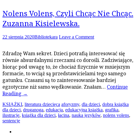
Nolens Volens, Czyli Chcąc Nie Chcąc.
Zuzanna Kisielewska.
22 sierpnia 2020
Bibliotekara
Leave a Comment
Zdradzę Wam sekret. Dzieci potrafią interesować się
równie absurdalnymi rzeczami co dorośli. Zadziwiające,
biorąc pod uwagę to, że chociaż fizycznie w mniejszym
formacie, to wciąż są przedstawicielami tego samego
gatunku. Czasami są to zainteresowanie bardziej
egzotyczne niż samo wędkowanie. Znałam…
Continue
Reading
→
KSIĄŻKI
,
literatura dziecięca
aforyzmy
,
dla dzieci
,
dobra książka
dla dzieci
,
druganoga
,
edukacja
,
edukacyjna książka
,
grafika
,
ilustracje
,
książka dla dzieci
,
łacina
,
nauka języków
,
nolens volens
,
sentencje