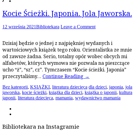
Kocie Ścieżki. Japonia. Jola Jaworska.
12 września 2021
Bibliotekara
Leave a Comment
Dzisiaj będzie o jednej z najpiękniej wydanych i
wartościowych książek tego roku. Orientalistka ze mnie
od zawsze żadna. Serio, totalny opór wobec obcych mi
alfabetów, których wymowa nie pozwala na pieszczące
ucho “ż”, “sz”, cz”. Tymczasem “Kocie ścieżki. Japonia”
przeczytaliśmy…
Continue Reading
→
Bez kategorii
,
KSIĄŻKI
,
literatura dziecięca
dla dzieci
,
japonia
,
jola
jaworska
,
kocie ścieżki
,
książka dla dzieci
,
książka o japonii
,
kultura
japonii
,
literatura dziecięca
,
mamania
,
wydawnictwo mamania
Bibliotekara na Instagramie