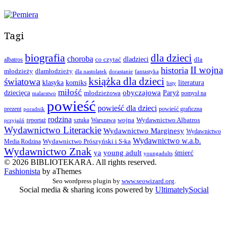
Tagi
biografia
dla dzieci
choroba
co czytać
dladzieci
dla
albatros
II wojna
historia
młodzieży
dlamłodzieży
dla nastolatek
dorastanie
fantastyka
książka dla dzieci
światowa
klasyka
komiks
literatura
listy
miłość
obyczajowa
dziecięca
młodzieżowa
Paryż
pomysł na
malarstwo
powieść
powieść dla dzieci
prezent
powieść graficzna
poradnik
rodzina
wojna
Wydawnictwo Albatros
reportaż
sztuka
Warszawa
przyjaźń
Wydawnictwo Literackie
Wydawnictwo Marginesy
Wydawnictwo
Wydawnictwo w.a.b.
Wydawnictwo Prószyński i S-ka
Media Rodzina
Wydawnictwo Znak
ya
young adult
śmierć
youngadults
© 2026 BIBLIOTEKARA. All rights reserved.
Fashionista
by aThemes
Seo wordpress plugin by
www.seowizard.org
.
Social media & sharing icons powered by
UltimatelySocial