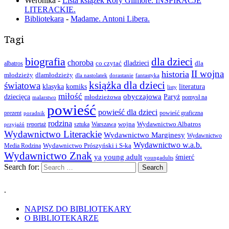
Weronika
-
Lista książek Rory Gilmore. INSPIRACJE
LITERACKIE.
Bibliotekara
-
Madame. Antoni Libera.
Tagi
biografia
dla dzieci
choroba
co czytać
dladzieci
dla
albatros
II wojna
historia
młodzieży
dlamłodzieży
dla nastolatek
dorastanie
fantastyka
książka dla dzieci
światowa
klasyka
komiks
literatura
listy
miłość
obyczajowa
dziecięca
młodzieżowa
Paryż
pomysł na
malarstwo
powieść
powieść dla dzieci
prezent
powieść graficzna
poradnik
rodzina
wojna
Wydawnictwo Albatros
reportaż
sztuka
Warszawa
przyjaźń
Wydawnictwo Literackie
Wydawnictwo Marginesy
Wydawnictwo
Wydawnictwo w.a.b.
Wydawnictwo Prószyński i S-ka
Media Rodzina
Wydawnictwo Znak
ya
young adult
śmierć
youngadults
Search for:
.
NAPISZ DO BIBLIOTEKARY
O BIBLIOTEKARZE