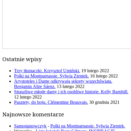
Ostatnie wpisy
Trzy tłumaczki. Krzysztof Umiński.
19 lutego 2022
Polki na Montparnassie. Sylwia Zientek.
16 lutego 2022
Arystoteles i Dante odkrywają sekrety wszechświata.
Benjamin Alire Sáenz.
13 lutego 2022
Straszliwe młode damy i ich osobliwe historie. Kelly Barnhill.
12 lutego 2022
Pasztety, do boju. Clémentine Beauvais.
30 grudnia 2021
Najnowsze komentarze
Samostanowczyk
-
Polki na Montparnassie. Sylwia Zientek.