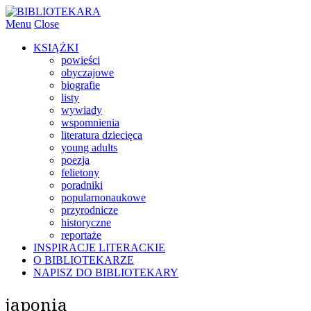
Menu
Close
KSIĄŻKI
powieści
obyczajowe
biografie
listy
wywiady
wspomnienia
literatura dziecięca
young adults
poezja
felietony
poradniki
popularnonaukowe
przyrodnicze
historyczne
reportaże
INSPIRACJE LITERACKIE
O BIBLIOTEKARZE
NAPISZ DO BIBLIOTEKARY
japonia