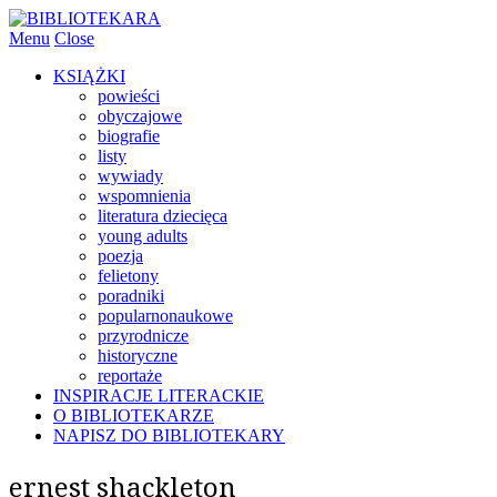
Menu
Close
KSIĄŻKI
powieści
obyczajowe
biografie
listy
wywiady
wspomnienia
literatura dziecięca
young adults
poezja
felietony
poradniki
popularnonaukowe
przyrodnicze
historyczne
reportaże
INSPIRACJE LITERACKIE
O BIBLIOTEKARZE
NAPISZ DO BIBLIOTEKARY
ernest shackleton