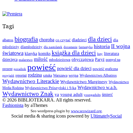
Tagi
biografia
dla dzieci
choroba
co czytać
dladzieci
dla
albatros
II wojna
historia
młodzieży
dlamłodzieży
dla nastolatek
dorastanie
fantastyka
książka dla dzieci
światowa
klasyka
komiks
literatura
listy
miłość
obyczajowa
dziecięca
młodzieżowa
Paryż
pomysł na
malarstwo
powieść
powieść dla dzieci
prezent
powieść graficzna
poradnik
rodzina
wojna
Wydawnictwo Albatros
reportaż
sztuka
Warszawa
przyjaźń
Wydawnictwo Literackie
Wydawnictwo Marginesy
Wydawnictwo
Wydawnictwo w.a.b.
Wydawnictwo Prószyński i S-ka
Media Rodzina
Wydawnictwo Znak
ya
young adult
śmierć
youngadults
© 2026 BIBLIOTEKARA. All rights reserved.
Fashionista
by aThemes
Seo wordpress plugin by
www.seowizard.org
.
Social media & sharing icons powered by
UltimatelySocial