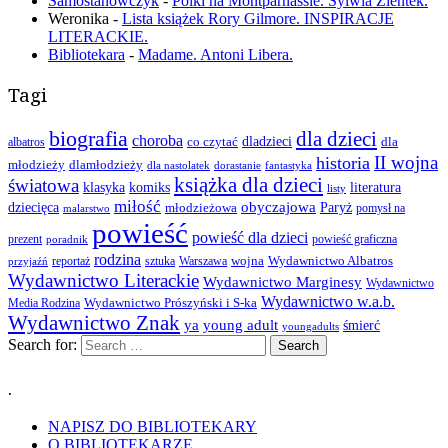
Samostanowczyk
-
Polki na Montparnassie. Sylwia Zientek.
Weronika
-
Lista książek Rory Gilmore. INSPIRACJE
LITERACKIE.
Bibliotekara
-
Madame. Antoni Libera.
Tagi
biografia
dla dzieci
choroba
co czytać
dladzieci
dla
albatros
II wojna
historia
młodzieży
dlamłodzieży
dla nastolatek
dorastanie
fantastyka
książka dla dzieci
światowa
klasyka
komiks
literatura
listy
miłość
obyczajowa
dziecięca
młodzieżowa
Paryż
pomysł na
malarstwo
powieść
powieść dla dzieci
prezent
powieść graficzna
poradnik
rodzina
wojna
Wydawnictwo Albatros
reportaż
sztuka
Warszawa
przyjaźń
Wydawnictwo Literackie
Wydawnictwo Marginesy
Wydawnictwo
Wydawnictwo w.a.b.
Wydawnictwo Prószyński i S-ka
Media Rodzina
Wydawnictwo Znak
ya
young adult
śmierć
youngadults
Search for:
.
NAPISZ DO BIBLIOTEKARY
O BIBLIOTEKARZE