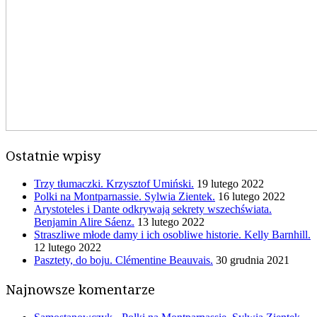
Ostatnie wpisy
Trzy tłumaczki. Krzysztof Umiński.
19 lutego 2022
Polki na Montparnassie. Sylwia Zientek.
16 lutego 2022
Arystoteles i Dante odkrywają sekrety wszechświata.
Benjamin Alire Sáenz.
13 lutego 2022
Straszliwe młode damy i ich osobliwe historie. Kelly Barnhill.
12 lutego 2022
Pasztety, do boju. Clémentine Beauvais.
30 grudnia 2021
Najnowsze komentarze