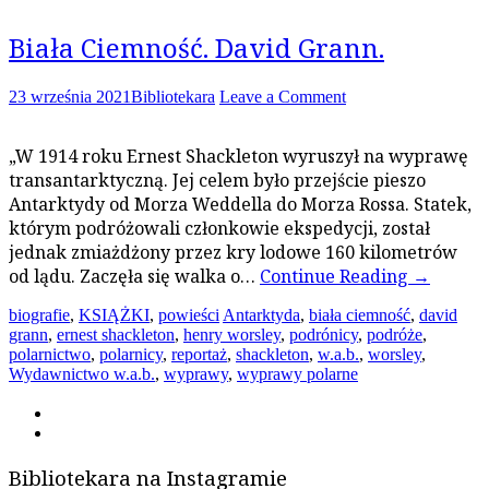
Biała Ciemność. David Grann.
23 września 2021
Bibliotekara
Leave a Comment
„W 1914 roku Ernest Shackleton wyruszył na wyprawę
transantarktyczną. Jej celem było przejście pieszo
Antarktydy od Morza Weddella do Morza Rossa. Statek,
którym podróżowali członkowie ekspedycji, został
jednak zmiażdżony przez kry lodowe 160 kilometrów
od lądu. Zaczęła się walka o…
Continue Reading
→
biografie
,
KSIĄŻKI
,
powieści
Antarktyda
,
biała ciemność
,
david
grann
,
ernest shackleton
,
henry worsley
,
podrónicy
,
podróże
,
polarnictwo
,
polarnicy
,
reportaż
,
shackleton
,
w.a.b.
,
worsley
,
Wydawnictwo w.a.b.
,
wyprawy
,
wyprawy polarne
Bibliotekara na Instagramie