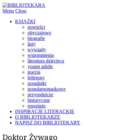
Menu
Close
KSIĄŻKI
powieści
obyczajowe
biografie
listy
wywiady
wspomnienia
literatura dziecięca
young adults
poezja
felietony
poradniki
popularnonaukowe
przyrodnicze
historyczne
reportaże
INSPIRACJE LITERACKIE
O BIBLIOTEKARZE
NAPISZ DO BIBLIOTEKARY
Doktor Żywago