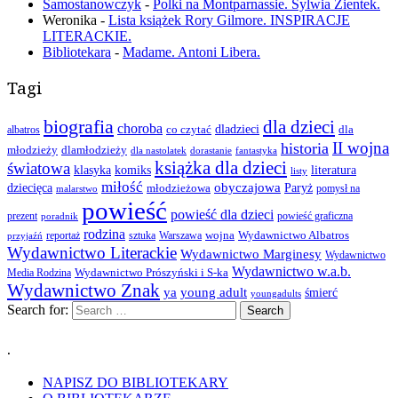
Samostanowczyk
-
Polki na Montparnassie. Sylwia Zientek.
Weronika
-
Lista książek Rory Gilmore. INSPIRACJE
LITERACKIE.
Bibliotekara
-
Madame. Antoni Libera.
Tagi
biografia
dla dzieci
choroba
co czytać
dladzieci
dla
albatros
II wojna
historia
młodzieży
dlamłodzieży
dla nastolatek
dorastanie
fantastyka
książka dla dzieci
światowa
klasyka
komiks
literatura
listy
miłość
obyczajowa
dziecięca
młodzieżowa
Paryż
pomysł na
malarstwo
powieść
powieść dla dzieci
prezent
powieść graficzna
poradnik
rodzina
wojna
Wydawnictwo Albatros
reportaż
sztuka
Warszawa
przyjaźń
Wydawnictwo Literackie
Wydawnictwo Marginesy
Wydawnictwo
Wydawnictwo w.a.b.
Wydawnictwo Prószyński i S-ka
Media Rodzina
Wydawnictwo Znak
ya
young adult
śmierć
youngadults
Search for:
.
NAPISZ DO BIBLIOTEKARY