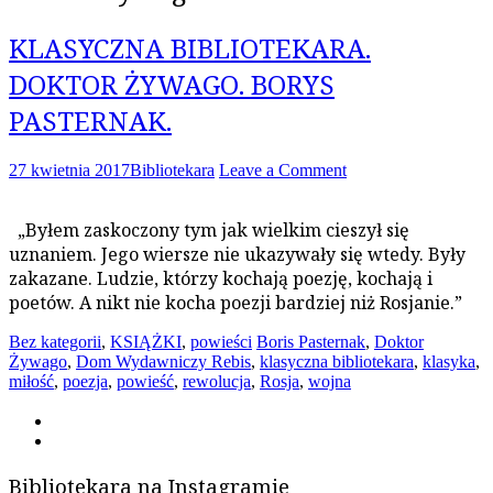
KLASYCZNA BIBLIOTEKARA.
DOKTOR ŻYWAGO. BORYS
PASTERNAK.
27 kwietnia 2017
Bibliotekara
Leave a Comment
„Byłem zaskoczony tym jak wielkim cieszył się
uznaniem. Jego wiersze nie ukazywały się wtedy. Były
zakazane. Ludzie, którzy kochają poezję, kochają i
poetów. A nikt nie kocha poezji bardziej niż Rosjanie.”
Bez kategorii
,
KSIĄŻKI
,
powieści
Boris Pasternak
,
Doktor
Żywago
,
Dom Wydawniczy Rebis
,
klasyczna bibliotekara
,
klasyka
,
miłość
,
poezja
,
powieść
,
rewolucja
,
Rosja
,
wojna
Bibliotekara na Instagramie