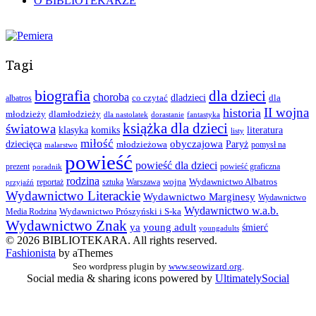
O BIBLIOTEKARZE
Tagi
biografia
dla dzieci
choroba
co czytać
dladzieci
dla
albatros
II wojna
historia
młodzieży
dlamłodzieży
dla nastolatek
dorastanie
fantastyka
książka dla dzieci
światowa
klasyka
komiks
literatura
listy
miłość
obyczajowa
dziecięca
młodzieżowa
Paryż
pomysł na
malarstwo
powieść
powieść dla dzieci
prezent
powieść graficzna
poradnik
rodzina
wojna
Wydawnictwo Albatros
reportaż
sztuka
Warszawa
przyjaźń
Wydawnictwo Literackie
Wydawnictwo Marginesy
Wydawnictwo
Wydawnictwo w.a.b.
Wydawnictwo Prószyński i S-ka
Media Rodzina
Wydawnictwo Znak
ya
young adult
śmierć
youngadults
© 2026 BIBLIOTEKARA. All rights reserved.
Fashionista
by aThemes
Seo wordpress plugin by
www.seowizard.org
.
Social media & sharing icons powered by
UltimatelySocial