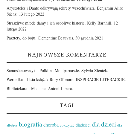
Arystoteles i Dante odkrywają sekrety wszechświata. Benjamin Alire
Sáenz.
13 lutego 2022
Straszliwe młode damy i ich osobliwe historie. Kelly Barnhill.
12
lutego 2022
Pasztety, do boju. Clémentine Beauvais.
30 grudnia 2021
NAJNOWSZE KOMENTARZE
Samostanowczyk
-
Polki na Montparnassie. Sylwia Zientek.
Weronika
-
Lista książek Rory Gilmore. INSPIRACJE LITERACKIE.
Bibliotekara
-
Madame. Antoni Libera.
TAGI
biografia
dla dzieci
choroba
dladzieci
co czytać
dla
albatros