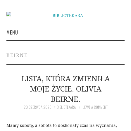
MENU
KSIĄŻKI
BEIRNE
INSPIRACJE LITERACKIE
O BIBLIOTEKARZE
LISTA, KTÓRA ZMIENIŁA
MOJE ŻYCIE. OLIVIA
NAPISZ DO BIBLIOTEKARY
BEIRNE.
20 CZERWCA 2020
BIBLIOTEKARA
LEAVE A COMMENT
Mamy sobotę, a sobota to doskonały czas na wyznania,