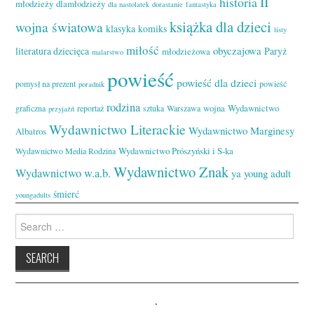
II
historia
młodzieży
dlamłodzieży
dla nastolatek
dorastanie
fantastyka
książka dla dzieci
wojna światowa
klasyka
komiks
listy
miłość
obyczajowa
literatura dziecięca
Paryż
młodzieżowa
malarstwo
powieść
powieść dla dzieci
pomysł na prezent
powieść
poradnik
rodzina
wojna
Wydawnictwo
graficzna
reportaż
sztuka
Warszawa
przyjaźń
Wydawnictwo Literackie
Wydawnictwo Marginesy
Albatros
Wydawnictwo Prószyński i S-ka
Wydawnictwo Media Rodzina
Wydawnictwo Znak
Wydawnictwo w.a.b.
ya
young adult
śmierć
youngadults
Search
for:
.