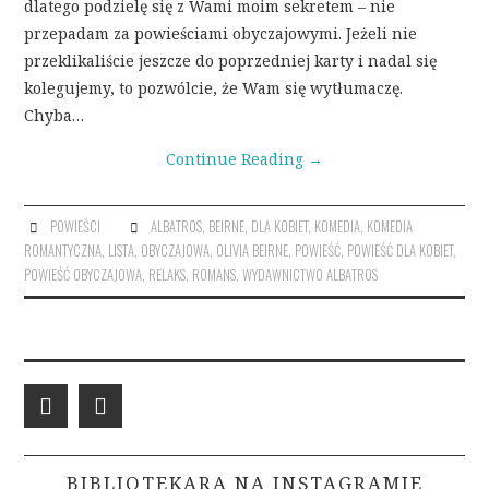
dlatego podzielę się z Wami moim sekretem – nie
przepadam za powieściami obyczajowymi. Jeżeli nie
przeklikaliście jeszcze do poprzedniej karty i nadal się
kolegujemy, to pozwólcie, że Wam się wytłumaczę.
Chyba…
Continue Reading
→
POWIEŚCI
ALBATROS
,
BEIRNE
,
DLA KOBIET
,
KOMEDIA
,
KOMEDIA
ROMANTYCZNA
,
LISTA
,
OBYCZAJOWA
,
OLIVIA BEIRNE
,
POWIEŚĆ
,
POWIEŚĆ DLA KOBIET
,
POWIEŚĆ OBYCZAJOWA
,
RELAKS
,
ROMANS
,
WYDAWNICTWO ALBATROS
BIBLIOTEKARA NA INSTAGRAMIE