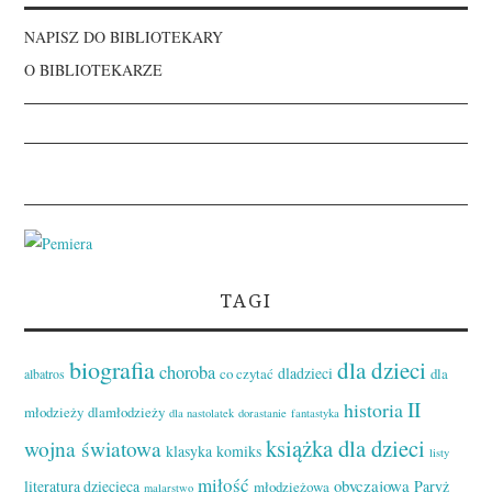
NAPISZ DO BIBLIOTEKARY
O BIBLIOTEKARZE
TAGI
biografia
dla dzieci
choroba
dladzieci
co czytać
dla
albatros
II
historia
młodzieży
dlamłodzieży
dla nastolatek
dorastanie
fantastyka
książka dla dzieci
wojna światowa
klasyka
komiks
listy
miłość
obyczajowa
literatura dziecięca
Paryż
młodzieżowa
malarstwo