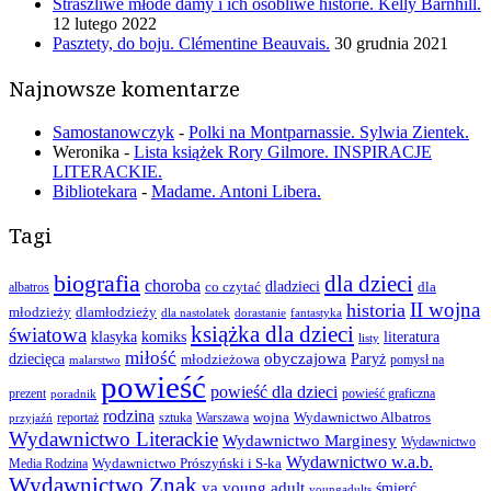
Straszliwe młode damy i ich osobliwe historie. Kelly Barnhill.
12 lutego 2022
Pasztety, do boju. Clémentine Beauvais.
30 grudnia 2021
Najnowsze komentarze
Samostanowczyk
-
Polki na Montparnassie. Sylwia Zientek.
Weronika
-
Lista książek Rory Gilmore. INSPIRACJE
LITERACKIE.
Bibliotekara
-
Madame. Antoni Libera.
Tagi
biografia
dla dzieci
choroba
co czytać
dladzieci
dla
albatros
II wojna
historia
młodzieży
dlamłodzieży
dla nastolatek
dorastanie
fantastyka
książka dla dzieci
światowa
klasyka
komiks
literatura
listy
miłość
obyczajowa
dziecięca
młodzieżowa
Paryż
pomysł na
malarstwo
powieść
powieść dla dzieci
prezent
powieść graficzna
poradnik
rodzina
wojna
Wydawnictwo Albatros
reportaż
sztuka
Warszawa
przyjaźń
Wydawnictwo Literackie
Wydawnictwo Marginesy
Wydawnictwo
Wydawnictwo w.a.b.
Wydawnictwo Prószyński i S-ka
Media Rodzina
Wydawnictwo Znak
ya
young adult
śmierć
youngadults