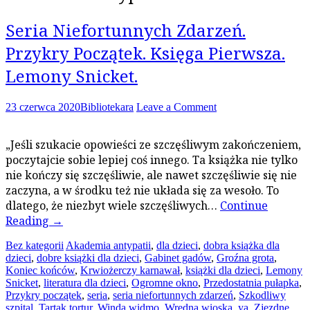
Seria Niefortunnych Zdarzeń.
Przykry Początek. Księga Pierwsza.
Lemony Snicket.
23 czerwca 2020
Bibliotekara
Leave a Comment
„Jeśli szukacie opowieści ze szczęśliwym zakończeniem,
poczytajcie sobie lepiej coś innego. Ta książka nie tylko
nie kończy się szczęśliwie, ale nawet szczęśliwie się nie
zaczyna, a w środku też nie układa się za wesoło. To
dlatego, że niezbyt wiele szczęśliwych…
Continue
Reading
→
Bez kategorii
Akademia antypatii
,
dla dzieci
,
dobra książka dla
dzieci
,
dobre książki dla dzieci
,
Gabinet gadów
,
Groźna grota
,
Koniec końców
,
Krwiożerczy karnawał
,
książki dla dzieci
,
Lemony
Snicket
,
literatura dla dzieci
,
Ogromne okno
,
Przedostatnia pułapka
,
Przykry początek
,
seria
,
seria niefortunnych zdarzeń
,
Szkodliwy
szpital
,
Tartak tortur
,
Winda widmo
,
Wredna wioska
,
ya
,
Zjezdne