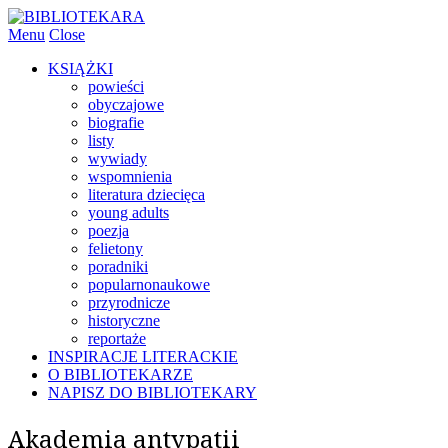
Menu
Close
KSIĄŻKI
powieści
obyczajowe
biografie
listy
wywiady
wspomnienia
literatura dziecięca
young adults
poezja
felietony
poradniki
popularnonaukowe
przyrodnicze
historyczne
reportaże
INSPIRACJE LITERACKIE
O BIBLIOTEKARZE
NAPISZ DO BIBLIOTEKARY
Akademia antypatii