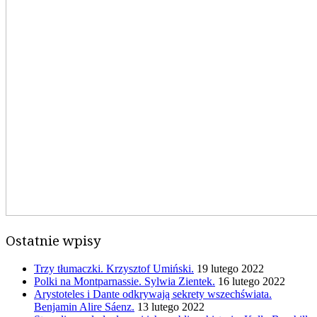
Ostatnie wpisy
Trzy tłumaczki. Krzysztof Umiński.
19 lutego 2022
Polki na Montparnassie. Sylwia Zientek.
16 lutego 2022
Arystoteles i Dante odkrywają sekrety wszechświata.
Benjamin Alire Sáenz.
13 lutego 2022