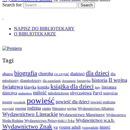
Search for:
.
NAPISZ DO BIBLIOTEKARY
O BIBLIOTEKARZE
Tagi
biografia
dla dzieci
choroba
co czytać
dladzieci
dla
albatros
II wojna
historia
młodzieży
dlamłodzieży
dla nastolatek
dorastanie
fantastyka
książka dla dzieci
światowa
klasyka
komiks
literatura
listy
miłość
obyczajowa
dziecięca
młodzieżowa
Paryż
pomysł na
malarstwo
powieść
powieść dla dzieci
prezent
powieść graficzna
poradnik
rodzina
wojna
Wydawnictwo Albatros
reportaż
sztuka
Warszawa
przyjaźń
Wydawnictwo Literackie
Wydawnictwo Marginesy
Wydawnictwo
Wydawnictwo w.a.b.
Wydawnictwo Prószyński i S-ka
Media Rodzina
Wydawnictwo Znak
ya
young adult
śmierć
youngadults