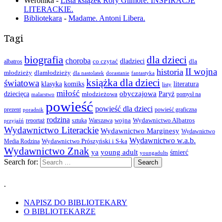
Weronika
-
Lista książek Rory Gilmore. INSPIRACJE
LITERACKIE.
Bibliotekara
-
Madame. Antoni Libera.
Tagi
biografia
dla dzieci
choroba
co czytać
dladzieci
dla
albatros
II wojna
historia
młodzieży
dlamłodzieży
dla nastolatek
dorastanie
fantastyka
książka dla dzieci
światowa
klasyka
komiks
literatura
listy
miłość
obyczajowa
dziecięca
młodzieżowa
Paryż
pomysł na
malarstwo
powieść
powieść dla dzieci
prezent
powieść graficzna
poradnik
rodzina
wojna
Wydawnictwo Albatros
reportaż
sztuka
Warszawa
przyjaźń
Wydawnictwo Literackie
Wydawnictwo Marginesy
Wydawnictwo
Wydawnictwo w.a.b.
Wydawnictwo Prószyński i S-ka
Media Rodzina
Wydawnictwo Znak
ya
young adult
śmierć
youngadults
Search for:
.
NAPISZ DO BIBLIOTEKARY
O BIBLIOTEKARZE