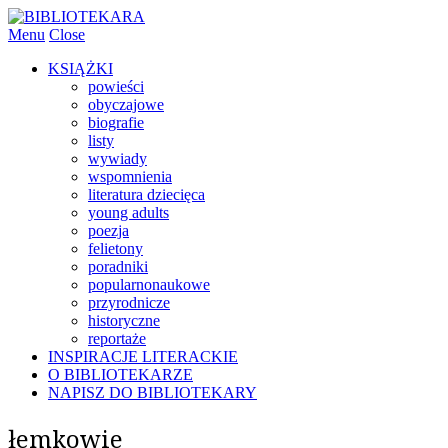
Menu
Close
KSIĄŻKI
powieści
obyczajowe
biografie
listy
wywiady
wspomnienia
literatura dziecięca
young adults
poezja
felietony
poradniki
popularnonaukowe
przyrodnicze
historyczne
reportaże
INSPIRACJE LITERACKIE
O BIBLIOTEKARZE
NAPISZ DO BIBLIOTEKARY
łemkowie