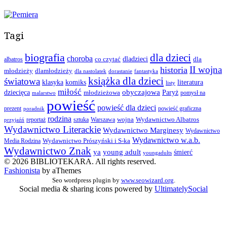
Tagi
biografia
dla dzieci
choroba
co czytać
dladzieci
dla
albatros
II wojna
historia
młodzieży
dlamłodzieży
dla nastolatek
dorastanie
fantastyka
książka dla dzieci
światowa
klasyka
komiks
literatura
listy
miłość
obyczajowa
dziecięca
młodzieżowa
Paryż
pomysł na
malarstwo
powieść
powieść dla dzieci
prezent
powieść graficzna
poradnik
rodzina
wojna
Wydawnictwo Albatros
reportaż
sztuka
Warszawa
przyjaźń
Wydawnictwo Literackie
Wydawnictwo Marginesy
Wydawnictwo
Wydawnictwo w.a.b.
Wydawnictwo Prószyński i S-ka
Media Rodzina
Wydawnictwo Znak
ya
young adult
śmierć
youngadults
© 2026 BIBLIOTEKARA. All rights reserved.
Fashionista
by aThemes
Seo wordpress plugin by
www.seowizard.org
.
Social media & sharing icons powered by
UltimatelySocial