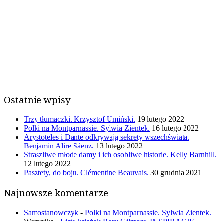
Ostatnie wpisy
Trzy tłumaczki. Krzysztof Umiński.
19 lutego 2022
Polki na Montparnassie. Sylwia Zientek.
16 lutego 2022
Arystoteles i Dante odkrywają sekrety wszechświata.
Benjamin Alire Sáenz.
13 lutego 2022
Straszliwe młode damy i ich osobliwe historie. Kelly Barnhill.
12 lutego 2022
Pasztety, do boju. Clémentine Beauvais.
30 grudnia 2021
Najnowsze komentarze
Samostanowczyk
-
Polki na Montparnassie. Sylwia Zientek.