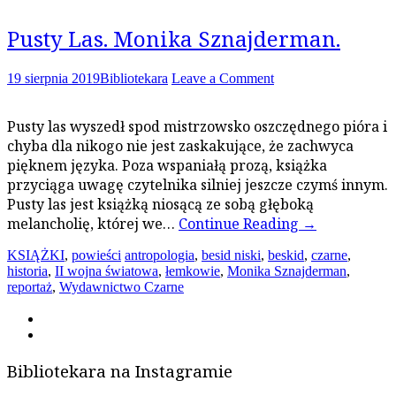
Pusty Las. Monika Sznajderman.
19 sierpnia 2019
Bibliotekara
Leave a Comment
Pusty las wyszedł spod mistrzowsko oszczędnego pióra i
chyba dla nikogo nie jest zaskakujące, że zachwyca
pięknem języka. Poza wspaniałą prozą, książka
przyciąga uwagę czytelnika silniej jeszcze czymś innym.
Pusty las jest książką niosącą ze sobą głęboką
melancholię, której we…
Continue Reading
→
KSIĄŻKI
,
powieści
antropologia
,
besid niski
,
beskid
,
czarne
,
historia
,
II wojna światowa
,
łemkowie
,
Monika Sznajderman
,
reportaż
,
Wydawnictwo Czarne
Bibliotekara na Instagramie