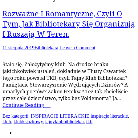
Rozważne I Romantyczne, Czyli O
Tym, Jak Bibliotekary Się Organizują
I Ruszają W Teren.
11 sierpnia 2019
Bibliotekara
Leave a Comment
Stało się. Założyłyśmy klub. Na drodze braku
jakichkolwiek ustaleń, dokładnie w Tłusty Czwartek
tego roku powstał TKB, czyli Tajny Klub Bibliotekar.*
Pamiętacie Stowarzyszenie Wędrujących Dżinsów? A
umarlych poetów? Zakon Feniksa? Też tak chcieliście
przez całe dzieciństwo, tylko bez Voldemorta? Ja…
Continue Reading
→
Bez kategorii
,
INSPIRACJE LITERACKIE
inspiracje literackie
,
klub
,
klubksiazkowy
,
tajnyklubbibliotekar
,
tkb