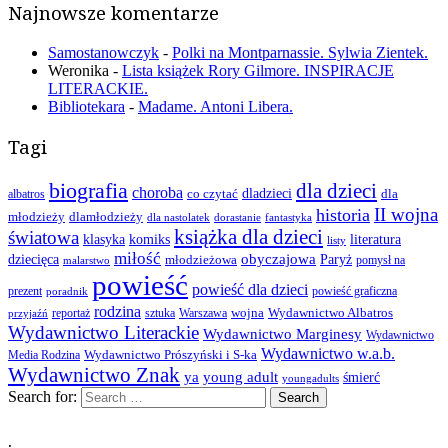
Najnowsze komentarze
Samostanowczyk
-
Polki na Montparnassie. Sylwia Zientek.
Weronika
-
Lista książek Rory Gilmore. INSPIRACJE
LITERACKIE.
Bibliotekara
-
Madame. Antoni Libera.
Tagi
biografia
dla dzieci
choroba
co czytać
dladzieci
dla
albatros
II wojna
historia
młodzieży
dlamłodzieży
dla nastolatek
dorastanie
fantastyka
książka dla dzieci
światowa
klasyka
komiks
literatura
listy
miłość
obyczajowa
dziecięca
młodzieżowa
Paryż
pomysł na
malarstwo
powieść
powieść dla dzieci
prezent
powieść graficzna
poradnik
rodzina
wojna
Wydawnictwo Albatros
reportaż
sztuka
Warszawa
przyjaźń
Wydawnictwo Literackie
Wydawnictwo Marginesy
Wydawnictwo
Wydawnictwo w.a.b.
Wydawnictwo Prószyński i S-ka
Media Rodzina
Wydawnictwo Znak
ya
young adult
śmierć
youngadults
Search for:
.