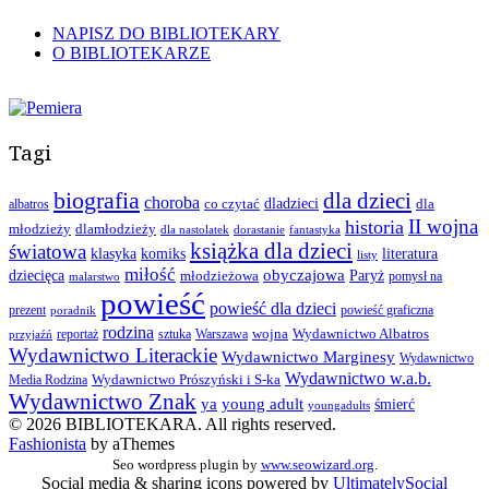
NAPISZ DO BIBLIOTEKARY
O BIBLIOTEKARZE
Tagi
biografia
dla dzieci
choroba
co czytać
dladzieci
dla
albatros
II wojna
historia
młodzieży
dlamłodzieży
dla nastolatek
dorastanie
fantastyka
książka dla dzieci
światowa
klasyka
komiks
literatura
listy
miłość
obyczajowa
dziecięca
młodzieżowa
Paryż
pomysł na
malarstwo
powieść
powieść dla dzieci
prezent
powieść graficzna
poradnik
rodzina
wojna
Wydawnictwo Albatros
reportaż
sztuka
Warszawa
przyjaźń
Wydawnictwo Literackie
Wydawnictwo Marginesy
Wydawnictwo
Wydawnictwo w.a.b.
Wydawnictwo Prószyński i S-ka
Media Rodzina
Wydawnictwo Znak
ya
young adult
śmierć
youngadults
© 2026 BIBLIOTEKARA. All rights reserved.
Fashionista
by aThemes
Seo wordpress plugin by
www.seowizard.org
.
Social media & sharing icons powered by
UltimatelySocial