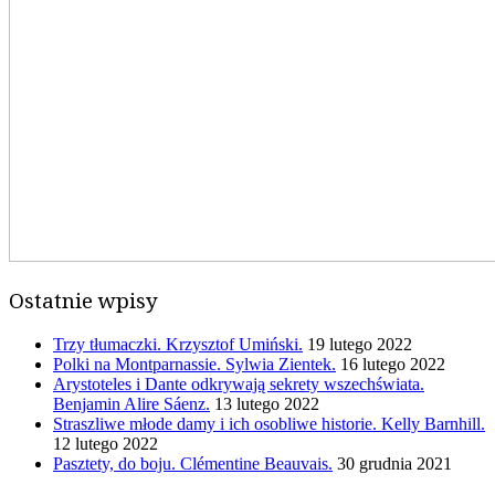
Ostatnie wpisy
Trzy tłumaczki. Krzysztof Umiński.
19 lutego 2022
Polki na Montparnassie. Sylwia Zientek.
16 lutego 2022
Arystoteles i Dante odkrywają sekrety wszechświata.
Benjamin Alire Sáenz.
13 lutego 2022
Straszliwe młode damy i ich osobliwe historie. Kelly Barnhill.
12 lutego 2022
Pasztety, do boju. Clémentine Beauvais.
30 grudnia 2021