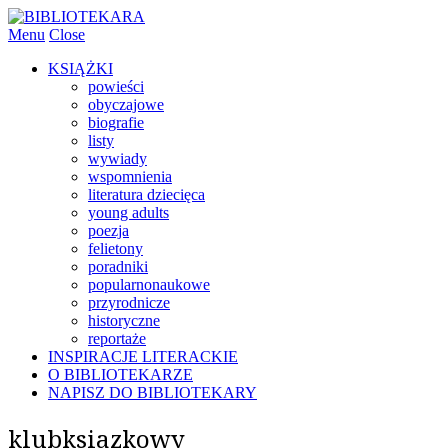
Menu
Close
KSIĄŻKI
powieści
obyczajowe
biografie
listy
wywiady
wspomnienia
literatura dziecięca
young adults
poezja
felietony
poradniki
popularnonaukowe
przyrodnicze
historyczne
reportaże
INSPIRACJE LITERACKIE
O BIBLIOTEKARZE
NAPISZ DO BIBLIOTEKARY
klubksiazkowy